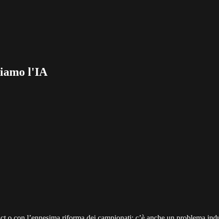
siamo l'IA
 ct o con l’ennesima riforma dei campionati: c’è anche un problema indus