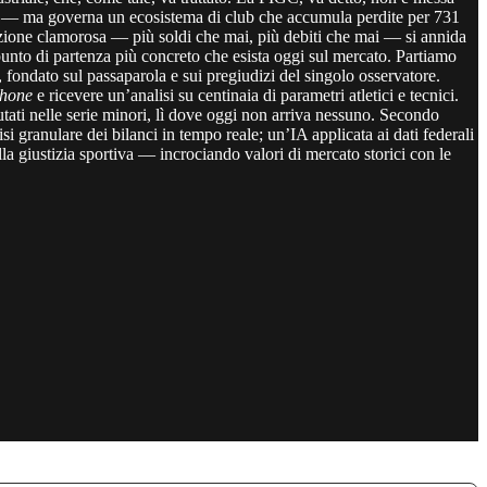
no — ma governa un ecosistema di club che accumula perdite per 731
addizione clamorosa — più soldi che mai, più debiti che mai — si annida
l punto di partenza più concreto che esista oggi sul mercato. Partiamo
e, fondato sul passaparola e sui pregiudizi del singolo osservatore.
hone
e ricevere un’analisi su centinaia di parametri atletici e tecnici.
alutati nelle serie minori, lì dove oggi non arriva nessuno. Secondo
 granulare dei bilanci in tempo reale; un’IA applicata ai dati federali
a giustizia sportiva — incrociando valori di mercato storici con le