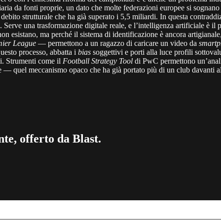
iaria da fonti proprie, un dato che molte federazioni europee si sogna
un debito strutturale che ha già superato i 5,5 miliardi. In questa contr
. Serve una trasformazione digitale reale, e l’intelligenza artificiale è i
 non esistano, ma perché il sistema di identificazione è ancora artigianal
mier League
— permettono a un ragazzo di caricare un video da
smartp
uesto processo, abbatta i
bias
soggettivi e porti alla luce profili sottov
ici. Strumenti come il
Football Strategy Tool
di PwC permettono un’analisi
nze — quel meccanismo opaco che ha già portato più di un club davanti all
te, offerto da Blast.