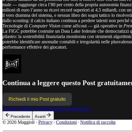
male — raggiunge circa l’80 per cento della propria autonomia finanz
milioni di euro l’anno su ricavi record superiori ai 4,5 miliardi, con 
il vero dramma del sistema, e nessun libro dei sogni tattico lo risolverà
dallo scouting: il calcio italiano continua a perdere talenti non perché
Tecnologie di
Computer Vision
come aiScout — già operative in
Pre
La FIGC potrebbe costruire un Data Lake federale che democratizzi q
pilastro: la sostenibilità finanziaria monitorata con strumenti algoritm
potrebbe identificare anomalie contabili e irregolarità nelle plusvale
performance effettive dei giocatori.
Continua a leggere questo Post gratuitamen
Richiedi il mio Post gratuito
Oppure acquista un abbonamento a pagamento.
Precedente
Avanti
© 2026 Maggioli
·
Privacy
∙
Condizioni
∙
Notifica di raccolta