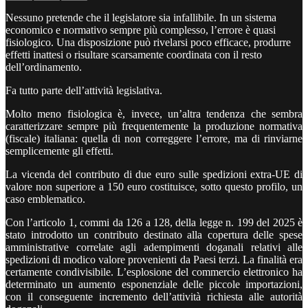
Nessuno pretende che il legislatore sia infallibile. In un sistema
economico e normativo sempre più complesso, l’errore è quasi
fisiologico. Una disposizione può rivelarsi poco efficace, produrre
effetti inattesi o risultare scarsamente coordinata con il resto
dell’ordinamento.
Fa tutto parte dell’attività legislativa.
Molto meno fisiologica è, invece, un’altra tendenza che sembra
caratterizzare sempre più frequentemente la produzione normativa
(fiscale) italiana: quella di non correggere l’errore, ma di rinviarne
semplicemente gli effetti.
La vicenda del contributo di due euro sulle spedizioni extra-UE di
valore non superiore a 150 euro costituisce, sotto questo profilo, un
caso emblematico.
Con l’articolo 1, commi da 126 a 128, della legge n. 199 del 2025 è
stato introdotto un contributo destinato alla copertura delle spese
amministrative correlate agli adempimenti doganali relativi alle
spedizioni di modico valore provenienti da Paesi terzi. La finalità era
certamente condivisibile. L’esplosione del commercio elettronico ha
determinato un aumento esponenziale delle piccole importazioni,
con il conseguente incremento dell’attività richiesta alle autorità