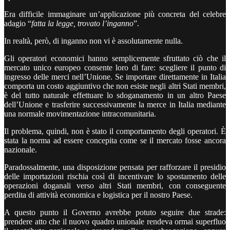
Era difficile immaginare un’applicazione più concreta del celebre
adagio “
fatta la legge, trovato l’inganno
”.
In realtà, però, di inganno non vi è assolutamente nulla.
Gli operatori economici hanno semplicemente sfruttato ciò che il
mercato unico europeo consente loro di fare: scegliere il punto di
ingresso delle merci nell’Unione. Se importare direttamente in Italia
comporta un costo aggiuntivo che non esiste negli altri Stati membri,
è del tutto naturale effettuare lo sdoganamento in un altro Paese
dell’Unione e trasferire successivamente la merce in Italia mediante
una normale movimentazione intracomunitaria.
Il problema, quindi, non è stato il comportamento degli operatori. È
stata la norma ad essere concepita come se il mercato fosse ancora
nazionale.
Paradossalmente, una disposizione pensata per rafforzare il presidio
delle importazioni rischia così di incentivare lo spostamento delle
operazioni doganali verso altri Stati membri, con conseguente
perdita di attività economica e logistica per il nostro Paese.
A questo punto il Governo avrebbe potuto seguire due strade:
prendere atto che il nuovo quadro unionale rendeva ormai superfluo