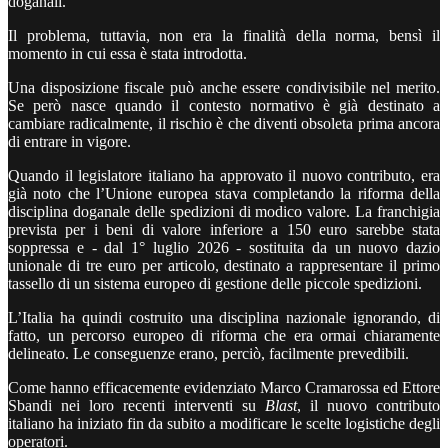
doganali.
Il problema, tuttavia, non era la finalità della norma, bensì il
momento in cui essa è stata introdotta.
Una disposizione fiscale può anche essere condivisibile nel merito.
Se però nasce quando il contesto normativo è già destinato a
cambiare radicalmente, il rischio è che diventi obsoleta prima ancora
di entrare in vigore.
Quando il legislatore italiano ha approvato il nuovo contributo, era
già noto che l’Unione europea stava completando la riforma della
disciplina doganale delle spedizioni di modico valore. La franchigia
prevista per i beni di valore inferiore a 150 euro sarebbe stata
soppressa e - dal 1° luglio 2026 - sostituita da un nuovo dazio
unionale di tre euro per articolo, destinato a rappresentare il primo
tassello di un sistema europeo di gestione delle piccole spedizioni.
L’Italia ha quindi costruito una disciplina nazionale ignorando, di
fatto, un percorso europeo di riforma che era ormai chiaramente
delineato. Le conseguenze erano, perciò, facilmente prevedibili.
Come hanno efficacemente evidenziato Marco Cramarossa ed Ettore
Sbandi nei loro recenti interventi su
Blast
, il nuovo contributo
italiano ha iniziato fin da subito a modificare le scelte logistiche degli
operatori.