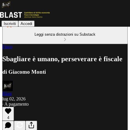
Iscriviti
Accedi
Leggi senza distrazioni su Substack
Fisco
Sbagliare è umano, perseverare è fiscale
di Giacomo Monti
Blast
lug 02, 2026
∙ A pagamento
4