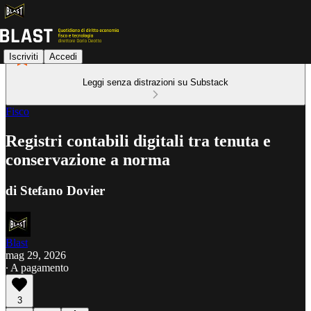
Iscriviti
Accedi
Leggi senza distrazioni su Substack
Fisco
Registri contabili digitali tra tenuta e
conservazione a norma
di Stefano Dovier
Blast
mag 29, 2026
∙ A pagamento
3