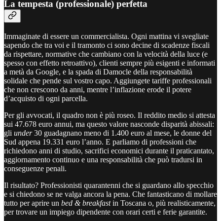
La tempesta (professionale) perfetta
Immaginate di essere un commercialista. Ogni mattina vi svegliate
sapendo che tra voi e il tramonto ci sono decine di scadenze fiscali
da rispettare, normative che cambiano con la velocità della luce (e
spesso con effetto retroattivo), clienti sempre più esigenti e informati
a metà da Google, e la spada di Damocle della responsabilità
solidale che pende sul vostro capo. Aggiungete tariffe professionali
che non crescono da anni, mentre l’inflazione erode il potere
d’acquisto di ogni parcella.
Per gli avvocati, il quadro non è più roseo. Il reddito medio si attesta
sui 47.678 euro annui, ma questo valore nasconde disparità abissali:
gli
under
30 guadagnano meno di 1.400 euro al mese, le donne del
Sud appena 19.331 euro l’anno. E parliamo di professioni che
richiedono anni di studio, sacrifici economici durante il praticantato,
aggiornamento continuo e una responsabilità che può tradursi in
conseguenze penali.
Il risultato? Professionisti quarantenni che si guardano allo specchio
e si chiedono se ne valga ancora la pena. Che fantasticano di mollare
tutto per aprire un
bed & breakfast
in Toscana o, più realisticamente,
per trovare un impiego dipendente con orari certi e ferie garantite.