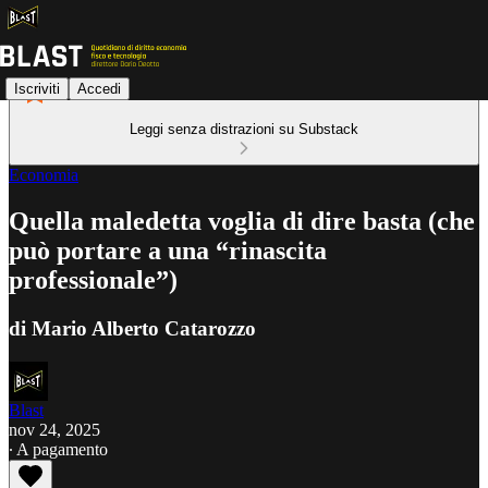
Iscriviti
Accedi
Leggi senza distrazioni su Substack
Economia
Quella maledetta voglia di dire basta (che
può portare a una “rinascita
professionale”)
di Mario Alberto Catarozzo
Blast
nov 24, 2025
∙ A pagamento