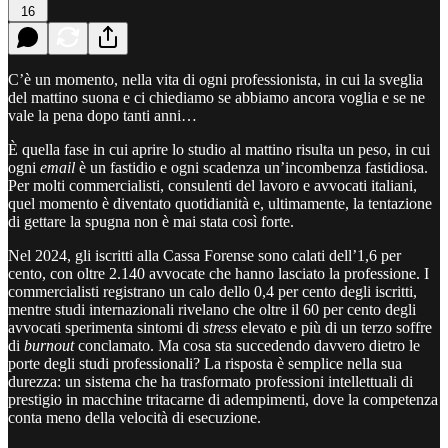
16
C’è un momento, nella vita di ogni professionista, in cui la sveglia
del mattino suona e ci chiediamo se abbiamo ancora voglia e se ne
vale la pena dopo tanti anni…
È quella fase in cui aprire lo studio al mattino risulta un peso, in cui
ogni
email
è un fastidio e ogni scadenza un’incombenza fastidiosa.
Per molti commercialisti, consulenti del lavoro e avvocati italiani,
quel momento è diventato quotidianità e, ultimamente, la tentazione
di gettare la spugna non è mai stata così forte.
Nel 2024, gli iscritti alla Cassa Forense sono calati dell’1,6 per
cento, con oltre 2.140 avvocate che hanno lasciato la professione. I
commercialisti registrano un calo dello 0,4 per cento degli iscritti,
mentre studi internazionali rivelano che oltre il 60 per cento degli
avvocati sperimenta sintomi di
stress
elevato e più di un terzo soffre
di
burnout
conclamato. Ma cosa sta succedendo davvero dietro le
porte degli studi professionali? La risposta è semplice nella sua
durezza: un sistema che ha trasformato professioni intellettuali di
prestigio in macchine tritacarne di adempimenti, dove la competenza
conta meno della velocità di esecuzione.