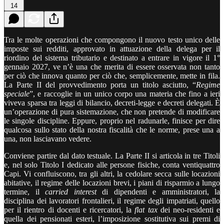
14
Tra le molte operazioni che compongono il nuovo testo unico delle
imposte sui redditi, approvato in attuazione della delega per il
riordino del sistema tributario e destinato a entrare in vigore il 1°
gennaio 2027, ve n’è una che merita di essere osservata non tanto
per ciò che innova quanto per ciò che, semplicemente, mette in fila.
La Parte II del provvedimento porta un titolo asciutto, “
Regime
speciale
”, e raccoglie in un unico corpo una materia che fino a ieri
viveva sparsa tra leggi di bilancio, decreti-legge e decreti delegati. È
un’operazione di pura sistemazione, che non pretende di modificare
le singole discipline. Eppure, proprio nel radunarle, finisce per dire
qualcosa sullo stato della nostra fiscalità che le norme, prese una a
una, non lasciavano vedere.
Conviene partire dal dato testuale. La Parte II si articola in tre Titoli
e, nel solo Titolo I dedicato alle persone fisiche, conta ventiquattro
Capi. Vi confluiscono, tra gli altri, la cedolare secca sulle locazioni
abitative, il regime delle locazioni brevi, i piani di risparmio a lungo
termine, il
carried interest
di dipendenti e amministratori, la
disciplina dei lavoratori frontalieri, il regime degli impatriati, quello
per il rientro di docenti e ricercatori, la
flat tax
dei neo-residenti e
quella dei pensionati esteri, l’imposizione sostitutiva sui premi di