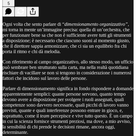
5
Ogni volta che sento parlare di “
dimensionamento organizzativo”
,
mi torna in mente un’immagine precisa: quella di un’orchestra, che
per funzionare bene sa che non è sufficiente avere tutti gli strumenti
a disposizione; è necessario che ciascuno suoni al momento giusto,
che il direttore sappia armonizzare, che ci sia un equilibrio fra chi
porta il ritmo e chi dà melodia.
Con riferimento al campo organizzativo, allo stesso modo, un ufficio
può sembrare ben strutturato sulla carta, ma nella realtà quotidiana
rischiare di vacillare se non si tengono in considerazione i numerosi
fattori che incidono sul lavoro delle persone.
Parlare di dimensionamento significa in fondo rispondere a domande
apparentemente semplici: quante persone servono, quanto tempo
devono avere a disposizione per svolgere i ruoli assegnati, quali
competenze sono davvero necessarie, quali picchi di lavoro vanno
previsti, quante e quali interferenze possono entrare in gioco, e,
soprattutto, come il
team
percepisce e vive tutto questo. È un campo
in cui la scienza fornisce strumenti preziosi, ma dove, a mio avviso,
la sensibilità di chi prende le decisioni rimane, ancora oggi,
determinante.