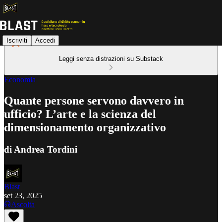
Iscriviti
Accedi
Leggi senza distrazioni su Substack
Economia
Quante persone servono davvero in
ufficio? L’arte e la scienza del
dimensionamento organizzativo
di Andrea Tordini
Blast
set 23, 2025
Ascolta