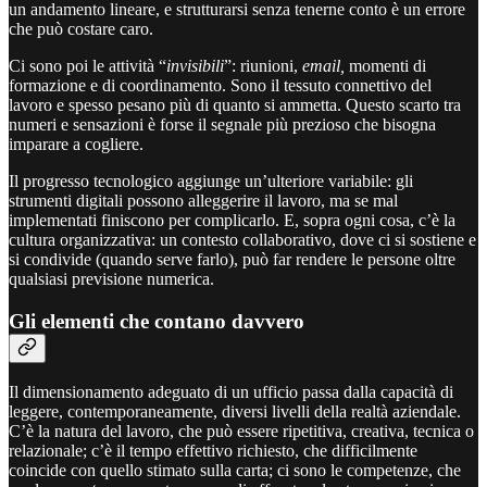
un andamento lineare, e strutturarsi senza tenerne conto è un errore
che può costare caro.
Ci sono poi le attività “
invisibili
”: riunioni,
email,
momenti di
formazione e di coordinamento. Sono il tessuto connettivo del
lavoro e spesso pesano più di quanto si ammetta. Questo scarto tra
numeri e sensazioni è forse il segnale più prezioso che bisogna
imparare a cogliere.
Il progresso tecnologico aggiunge un’ulteriore variabile: gli
strumenti digitali possono alleggerire il lavoro, ma se mal
implementati finiscono per complicarlo. E, sopra ogni cosa, c’è la
cultura organizzativa: un contesto collaborativo, dove ci si sostiene e
si condivide (quando serve farlo), può far rendere le persone oltre
qualsiasi previsione numerica.
Gli elementi che contano davvero
Il dimensionamento adeguato di un ufficio passa dalla capacità di
leggere, contemporaneamente, diversi livelli della realtà aziendale.
C’è la natura del lavoro, che può essere ripetitiva, creativa, tecnica o
relazionale; c’è il tempo effettivo richiesto, che difficilmente
coincide con quello stimato sulla carta; ci sono le competenze, che