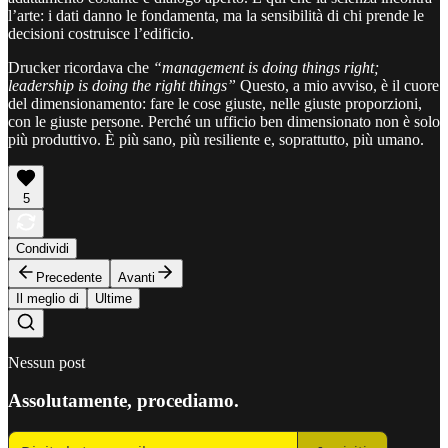
l’arte: i dati danno le fondamenta, ma la sensibilità di chi prende le
decisioni costruisce l’edificio.
Drucker ricordava che
“management is doing things right;
leadership is doing the right things”
Questo, a mio avviso, è il cuore
del dimensionamento: fare le cose giuste, nelle giuste proporzioni,
con le giuste persone. Perché un ufficio ben dimensionato non è solo
più produttivo. È più sano, più resiliente e, soprattutto, più umano.
5
Condividi
Precedente
Avanti
Il meglio di
Ultime
Nessun post
Assolutamente, procediamo.