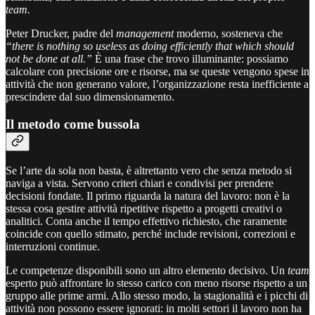
team.
Peter Drucker, padre del
management
moderno, sosteneva che
“there is nothing so useless as doing efficiently that which should
not be done at all.”
È una frase che trovo illuminante: possiamo
calcolare con precisione ore e risorse, ma se queste vengono spese in
attività che non generano valore, l’organizzazione resta inefficiente a
prescindere dal suo dimensionamento.
Il metodo come bussola
Se l’arte da sola non basta, è altrettanto vero che senza metodo si
naviga a vista. Servono criteri chiari e condivisi per prendere
decisioni fondate. Il primo riguarda la natura del lavoro: non è la
stessa cosa gestire attività ripetitive rispetto a progetti creativi o
analitici. Conta anche il tempo effettivo richiesto, che raramente
coincide con quello stimato, perché include revisioni, correzioni e
interruzioni continue.
Le competenze disponibili sono un altro elemento decisivo. Un
team
esperto può affrontare lo stesso carico con meno risorse rispetto a un
gruppo alle prime armi. Allo stesso modo, la stagionalità e i picchi di
attività non possono essere ignorati: in molti settori il lavoro non ha