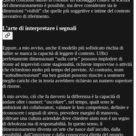
del dimensionamento è possibile, ma deve considerare sia le
dimensioni “
visibili
” che quelle più soggettive e intime del contesto
lavorativo di riferimento.
L’arte di interpretare i segnali
Eppure, a mio avviso, anche il modello più sofisticato rischia di
fallire se manca la capacità di leggere il contesto. Uffici
perfettamente dimensionati “
sulla carta”
possono implodere di
fronte ad imprevisti come stagionalità, richieste improvvise o attività
che richiedono molto più tempo del previsto. Al contrario,
team
“sottodimensionati
” ma ben guidati possono riuscire a sostenere
meglio carichi che in teoria avrebbero richiesto un numero superiore
di risorse.
A mio avviso, ciò che fa davvero la differenza è la capacità di
andare oltre i numeri: “
ascoltare
”, nel tempo, quali sono le
ambizioni dei collaboratori, valutare le loro competenze, definire e
riconoscere i segnali di
stress
, prevedere margini di manovra,
coltivare una cultura aziendale dove chiedere aiuto non è un segno
di debolezza ma di responsabilità. In questo senso, il
dimensionamento diventa un’arte che nasce dall’ascolto, dalla
sensibilità, dall’intuizione e dalla conoscenza diretta del proprio