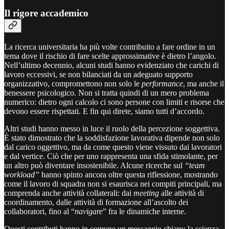
Il rigore accademico
La ricerca universitaria ha più volte contribuito a fare ordine in un
tema dove il rischio di fare scelte approssimative è dietro l’angolo.
Nell’ultimo decennio, alcuni studi hanno evidenziato che carichi di
lavoro eccessivi, se non bilanciati da un adeguato supporto
organizzativo, compromettono non solo le
performance
, ma anche il
benessere psicologico. Non si tratta quindi di un mero problema
numerico: dietro ogni calcolo ci sono persone con limiti e risorse che
devono essere rispettati. E fin qui direte, siamo tutti d’accordo.
Altri studi hanno messo in luce il ruolo della percezione soggettiva.
È stato dimostrato che la soddisfazione lavorativa dipende non solo
dal carico oggettivo, ma da come questo viene vissuto dai lavoratori
e dal vertice. Ciò che per uno rappresenta una sfida stimolante, per
un altro può diventare insostenibile. Alcune ricerche sul
“team
workload”
hanno spinto ancora oltre questa riflessione, mostrando
come il lavoro di squadra non si esaurisca nei compiti principali, ma
comprenda anche attività collaterali: dai
meeting
alle attività di
coordinamento, dalle attività di formazione all’ascolto dei
collaboratori, fino al “
navigare
” fra le dinamiche interne.
Questi contributi hanno in comune un messaggio chiaro: la scienza