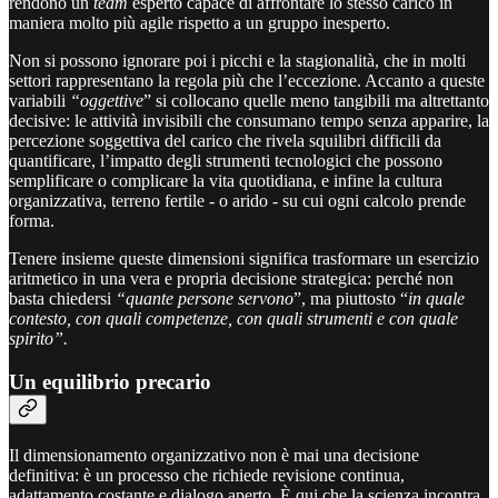
rendono un
team
esperto capace di affrontare lo stesso carico in
maniera molto più agile rispetto a un gruppo inesperto.
Non si possono ignorare poi i picchi e la stagionalità, che in molti
settori rappresentano la regola più che l’eccezione. Accanto a queste
variabili
“oggettive
” si collocano quelle meno tangibili ma altrettanto
decisive: le attività invisibili che consumano tempo senza apparire, la
percezione soggettiva del carico che rivela squilibri difficili da
quantificare, l’impatto degli strumenti tecnologici che possono
semplificare o complicare la vita quotidiana, e infine la cultura
organizzativa, terreno fertile - o arido - su cui ogni calcolo prende
forma.
Tenere insieme queste dimensioni significa trasformare un esercizio
aritmetico in una vera e propria decisione strategica: perché non
basta chiedersi
“quante persone servono
”, ma piuttosto “
in quale
contesto, con quali competenze, con quali strumenti e con quale
spirito”.
Un equilibrio precario
Il dimensionamento organizzativo non è mai una decisione
definitiva: è un processo che richiede revisione continua,
adattamento costante e dialogo aperto. È qui che la scienza incontra