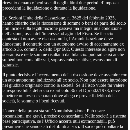
ricevuto denaro o beni sociali negli ultimi due periodi d’imposta
precedenti la liquidazione o durante la liquidazione.
Le Sezioni Unite della Cassazione, n. 3625 del febbraio 2025,
hanno chiarito che la riscossione di somme o beni da parte del socio
non incide sulla legittimazione passiva ma integra una condizione
dell’azione, ossia dell’interesse ad agire del Fisco. Se il socio
contesta di non avere riscosso nulla, l’Amministrazione deve
dimostrare il contrario con un autonomo avviso di accertamento ex
articolo 36, comma 5, dello Dpr 602. Questo interesse ad agire non
si esaurisce nelle somme risultanti dal bilancio: può radicarsi anche
su beni non contabilizzati, sopravvenienze attive, escussione di
garanzie.
Il punto decisivo: l’accertamento della riscossione deve avvenire con
un atto autonomo, indirizzato all’ex socio. Non può essere introdotto
nel giudizio originario contro la società. Se il Fisco vuole far valere
la responsabilità del socio ex articolo 36 del Dpr 602/1973, deve
emettere un avviso separato dove allega e prova: il debito della
società, le somme o i beni ricevuti.
L’onere della prova sta sull’Amministrazione. Può usare
presunzioni, ma gravi, precise e concordanti. Nelle società a ristretta
base partecipativa, se l’Ufficio accerta utili extracontabili, può
presumere che siano stati distribuiti ai soci. Il socio può ribaltare la