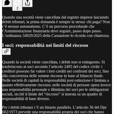
2
Quando una società viene cancellata dal registro imprese lasciando
debiti tributari, la prima domanda è sempre la stessa: chi paga? Non
c’è nessun automatismo. C’è un percorso procedurale che
l’Amministrazione finanziaria deve seguire, passo dopo passo.
L’ordinanza 34929/2025 della Cassazione lo ricorda con chiarezza.
I soci: responsabilità nei limiti del riscosso
Quando la società viene cancellata, i debiti non si estinguono. Si
trasferiscono ai soci secondo l’articolo 2495 del codice civile: i
creditori possono far valere i loro crediti nei confronti dei soci, fino
alla concorrenza delle somme riscosse in base al bilancio finale.
Nelle società di capitali la responsabilità post estinzione è limitata a
quanto effettivamente riscosso; nelle società di persone opera invece
una responsabilità personale e illimitata dei soci per le obbligazioni
sociali, sicché il limite del “riscosso” si innesta su un quadro di
responsabilità di base diverso.
Per i debiti tributari c’è un binario parallelo. L’articolo 36 del Dpr
602/1973 prevede una responsabilità propria dei soci che hanno