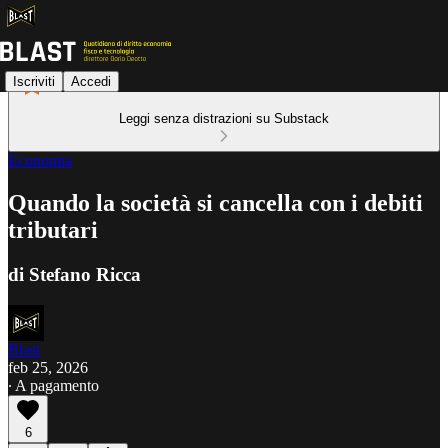
Iscriviti
Accedi
Leggi senza distrazioni su Substack
Economia
Quando la società si cancella con i debiti
tributari
di Stefano Ricca
Blast
feb 25, 2026
∙ A pagamento
6