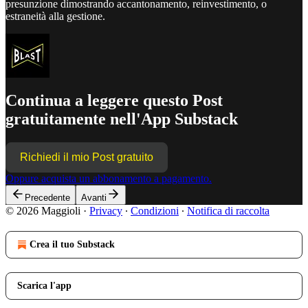
presunzione dimostrando accantonamento, reinvestimento, o
estraneità alla gestione.
Continua a leggere questo Post
gratuitamente nell'App Substack
Richiedi il mio Post gratuito
Oppure acquista un abbonamento a pagamento.
Precedente
Avanti
© 2026 Maggioli
·
Privacy
∙
Condizioni
∙
Notifica di raccolta
Crea il tuo Substack
Scarica l'app