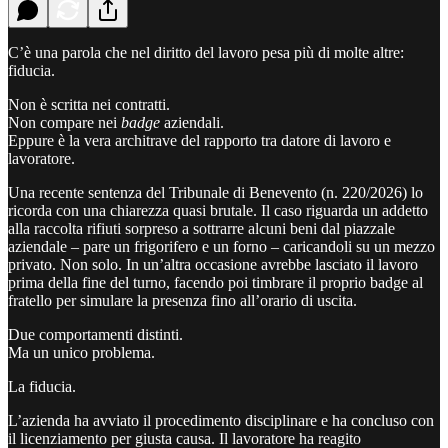
C’è una parola che nel diritto del lavoro pesa più di molte altre:
fiducia.
Non è scritta nei contratti.
Non compare nei
badge
aziendali.
Eppure è la vera architrave del rapporto tra datore di lavoro e
lavoratore.
Una recente sentenza del Tribunale di Benevento (n. 220/2026) lo
ricorda con una chiarezza quasi brutale. Il caso riguarda un addetto
alla raccolta rifiuti sorpreso a sottrarre alcuni beni dal piazzale
aziendale – pare un frigorifero e un forno – caricandoli su un mezzo
privato. Non solo. In un’altra occasione avrebbe lasciato il lavoro
prima della fine del turno, facendo poi timbrare il proprio badge al
fratello per simulare la presenza fino all’orario di uscita.
Due comportamenti distinti.
Ma un unico problema.
La fiducia.
L’azienda ha avviato il procedimento disciplinare e ha concluso con
il licenziamento per giusta causa. Il lavoratore ha reagito