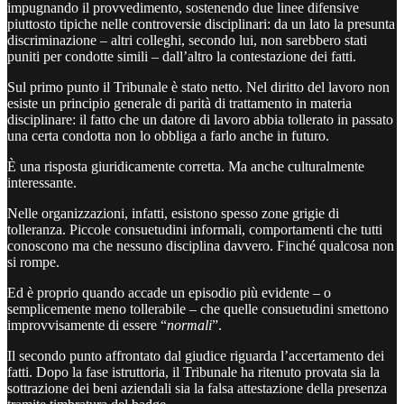
impugnando il provvedimento, sostenendo due linee difensive
piuttosto tipiche nelle controversie disciplinari: da un lato la presunta
discriminazione – altri colleghi, secondo lui, non sarebbero stati
puniti per condotte simili – dall’altro la contestazione dei fatti.
Sul primo punto il Tribunale è stato netto. Nel diritto del lavoro non
esiste un principio generale di parità di trattamento in materia
disciplinare: il fatto che un datore di lavoro abbia tollerato in passato
una certa condotta non lo obbliga a farlo anche in futuro.
È una risposta giuridicamente corretta. Ma anche culturalmente
interessante.
Nelle organizzazioni, infatti, esistono spesso zone grigie di
tolleranza. Piccole consuetudini informali, comportamenti che tutti
conoscono ma che nessuno disciplina davvero. Finché qualcosa non
si rompe.
Ed è proprio quando accade un episodio più evidente – o
semplicemente meno tollerabile – che quelle consuetudini smettono
improvvisamente di essere “
normali
”.
Il secondo punto affrontato dal giudice riguarda l’accertamento dei
fatti. Dopo la fase istruttoria, il Tribunale ha ritenuto provata sia la
sottrazione dei beni aziendali sia la falsa attestazione della presenza