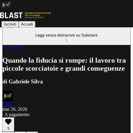
Iscriviti
Accedi
Leggi senza distrazioni su Substack
Economia
Quando la fiducia si rompe: il lavoro tra
piccole scorciatoie e grandi conseguenze
di Gabriele Silva
Blast
mar 26, 2026
∙ A pagamento
5