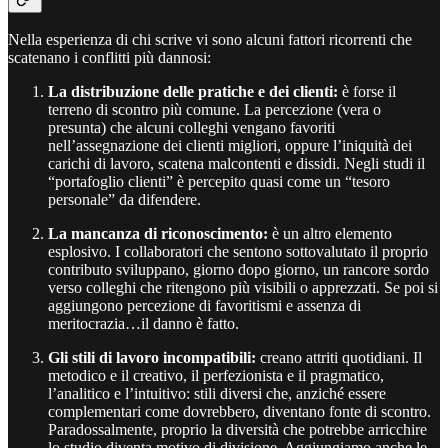
Nella esperienza di chi scrive vi sono alcuni fattori ricorrenti che
scatenano i conflitti più dannosi:
La distribuzione delle pratiche e dei clienti:
è forse il
terreno di scontro più comune. La percezione (vera o
presunta) che alcuni colleghi vengano favoriti
nell’assegnazione dei clienti migliori, oppure l’iniquità dei
carichi di lavoro, scatena malcontenti e dissidi. Negli studi il
“portafoglio clienti” è percepito quasi come un “tesoro
personale” da difendere.
La mancanza di riconoscimento:
è un altro elemento
esplosivo. I collaboratori che sentono sottovalutato il proprio
contributo sviluppano, giorno dopo giorno, un rancore sordo
verso colleghi che ritengono più visibili o apprezzati. Se poi si
aggiungono percezione di favoritismi e assenza di
meritocrazia…il danno è fatto.
Gli stili di lavoro incompatibili:
creano attriti quotidiani. Il
metodico e il creativo, il perfezionista e il pragmatico,
l’analitico e l’intuitivo: stili diversi che, anziché essere
complementari come dovrebbero, diventano fonte di scontro.
Paradossalmente, proprio la diversità che potrebbe arricchire
lo studio diventa motivo di divisione. Aggiungiamo anche le