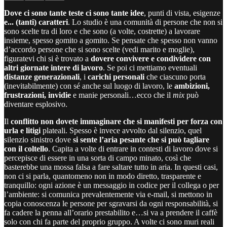
Dove ci sono tante teste ci sono tante idee
, punti di vista, esigenze
e... (tanti) caratteri
. Lo studio è una comunità di persone che non si
sono scelte tra di loro e che sono (a volte, costrette) a lavorare
insieme, spesso gomito a gomito. Se pensate che spesso non vanno
d’accordo persone che si sono scelte (vedi marito e moglie),
figuratevi chi si è trovato a
dovere convivere e condividere con
altri giornate intere di lavoro
. Se poi ci mettiamo eventuali
distanze generazionali
, i
carichi personali
che ciascuno porta
(inevitabilmente) con sé anche sul luogo di lavoro, le
ambizioni,
frustrazioni, invidie
e manie personali…ecco che il
mix
può
diventare esplosivo.
Il
conflitto non dovete immaginare che si manifesti per forza con
urla e litigi
plateali. Spesso è invece avvolto dal silenzio, quel
silenzio sinistro dove
si sente l’aria pesante che si può tagliare
con il coltello
. Capita a volte di entrare in contesti di lavoro dove si
percepisce di essere in una sorta di campo minato, così che
basterebbe una mossa falsa a fare saltare tutto in aria. In questi casi,
non ci si parla, quantomeno non in modo diretto, trasparente e
tranquillo: ogni azione è un messaggio in codice per il collega o per
l’ambiente: si comunica prevalentemente via e-mail, si mettono in
copia conoscenza le persone per sgravarsi da ogni responsabilità, si
fa cadere la penna all’orario prestabilito e…si va a prendere il caffè
solo con chi fa parte del proprio gruppo. A volte ci sono muri reali