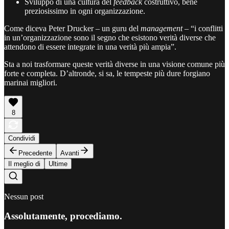
Sviluppo di una cultura del
feedback
costruttivo, bene
preziosissimo in ogni organizzazione.
Come diceva Peter Drucker – un guru del
management
– “i conflitti
in un’organizzazione sono il segno che esistono verità diverse che
attendono di essere integrate in una verità più ampia”.
Sta a noi trasformare queste verità diverse in una visione comune più
forte e completa. D’altronde, si sa, le tempeste più dure forgiano
marinai migliori.
8
Condividi
Precedente
Avanti
Il meglio di
Ultime
Nessun post
Assolutamente, procediamo.