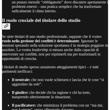
un pranzo mensile “obbligatorio” dove discutere apertamente i
problemi emersi – una pratica semplice che ha trasformato
radicalmente il clima interno.
Il ruolo cruciale del titolare dello studio
Se siete titolari di uno studio professionale, sappiate che il vostro
ruolo nella gestione dei conflitti è determinante
. Ignorare le
tensioni sperando nella soluzione spontanea è la strategia peggiore in
assoluto. La vostra
leadership
si misura anche dalla capacità di
intervenire sui conflitti, non per reprimerli ma per trasformarli in
opportunità di crescita.
I titolari di studio spesso assumono atteggiamenti tipici – e tutti
parimenti inefficaci:
Il neutrale:
che non vuole schierarsi e lascia che le cose “si
aggiustino da sole”.
Il giudice:
che decide chi ha ragione e chi ha torto,
inasprendo ulteriormente la situazione.
Il pacificatore:
che minimizza il problema con un “ma dai,
non è niente”, senza affrontarlo davvero.