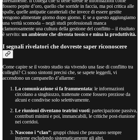
direttamente. Il collega che si tiene strette le informazioni come
fossero pepite d’oro, quello che sorride in faccia, ma poi critica alle
spalle, quelle antipatie caratteriali che invece di essere gestite
vengono alimentate giorno dopo giorno. E se a questo aggiungiamo
una verità scomoda – negli studi professionali manca
clamorosamente una cultura della gestione del conflitto – il risultato
è servito:
un ambiente che diventa tossico e mina la produttività.
I segnali rivelatori che dovreste saper riconoscere
Come capire se il vostro studio sta vivendo una fase di conflitto tra
colleghi? Ci sono sintomi precisi che, se sapete leggerli, vi
accendono un campanello d’allarme:
La comunicazione si fa frammentata
: le informazioni
circolano a singhiozzo, trattenute come fossero preziose da
alcuni e condivise solo selettivamente.
Le riunioni diventano teatrini vuoti
: partecipazione passiva,
contributi minimi e poi, immancabili, le critiche post-riunione
nei corridoi.
Nascono i “clan”
: gruppi chiusi che pranzano sempre
insieme escludendo sistematicamente gli altri.