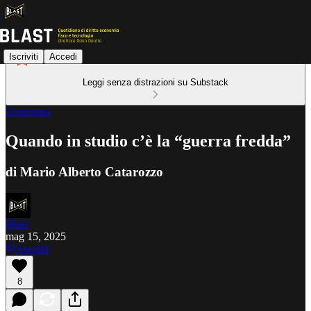
Iscriviti
Accedi
Leggi senza distrazioni su Substack
Economia
Quando in studio c’è la “guerra fredda”
di Mario Alberto Catarozzo
Blast
mag 15, 2025
Ascolta
8