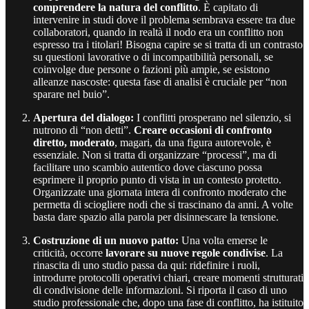
comprendere la natura del conflitto
. È capitato di
intervenire in studi dove il problema sembrava essere tra due
collaboratori, quando in realtà il nodo era un conflitto non
espresso tra i titolari! Bisogna capire se si tratta di un contrasto
su questioni lavorative o di incompatibilità personali, se
coinvolge due persone o fazioni più ampie, se esistono
alleanze nascoste: questa fase di analisi è cruciale per “non
sparare nel buio”.
Apertura del dialogo:
I conflitti prosperano nel silenzio, si
nutrono di “non detti”.
Creare occasioni di confronto
diretto, moderato
, magari, da una figura autorevole, è
essenziale. Non si tratta di organizzare “processi”, ma di
facilitare uno scambio autentico dove ciascuno possa
esprimere il proprio punto di vista in un contesto protetto.
Organizzate una giornata intera di confronto moderato che
permetta di sciogliere nodi che si trascinano da anni. A volte
basta dare spazio alla parola per disinnescare la tensione.
Costruzione di un nuovo patto:
Una volta emerse le
criticità, occorre
lavorare su nuove regole condivise
. La
rinascita di uno studio passa da qui: ridefinire i ruoli,
introdurre protocolli operativi chiari, creare momenti strutturati
di condivisione delle informazioni. Si riporta il caso di uno
studio professionale che, dopo una fase di conflitto, ha istituito