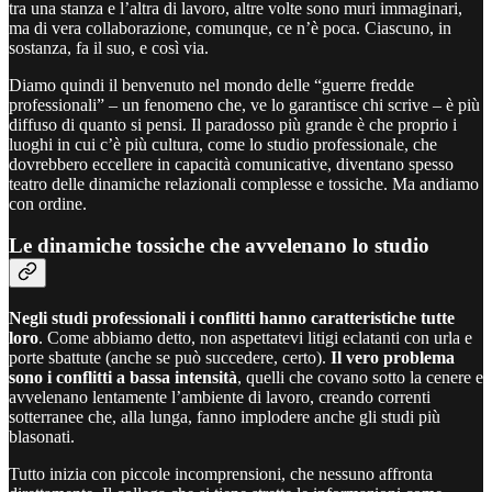
tra una stanza e l’altra di lavoro, altre volte sono muri immaginari,
ma di vera collaborazione, comunque, ce n’è poca. Ciascuno, in
sostanza, fa il suo, e così via.
Diamo quindi il benvenuto nel mondo delle “guerre fredde
professionali” – un fenomeno che, ve lo garantisce chi scrive – è più
diffuso di quanto si pensi. Il paradosso più grande è che proprio i
luoghi in cui c’è più cultura, come lo studio professionale, che
dovrebbero eccellere in capacità comunicative, diventano spesso
teatro delle dinamiche relazionali complesse e tossiche. Ma andiamo
con ordine.
Le dinamiche tossiche che avvelenano lo studio
Negli studi professionali i conflitti hanno caratteristiche tutte
loro
. Come abbiamo detto, non aspettatevi litigi eclatanti con urla e
porte sbattute (anche se può succedere, certo).
Il vero problema
sono i conflitti a bassa intensità
, quelli che covano sotto la cenere e
avvelenano lentamente l’ambiente di lavoro, creando correnti
sotterranee che, alla lunga, fanno implodere anche gli studi più
blasonati.
Tutto inizia con piccole incomprensioni, che nessuno affronta