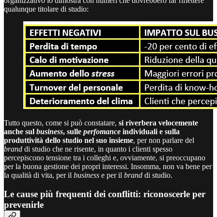
organizzativo lo dimostra con numeri che dovrebbero far riflettere
qualunque titolare di studio:
Tutto questo, come si può constatare,
si riverbera velocemente
anche sul
business
, sulle
perfomance
individuali e sulla
produttività dello studio nel suo insieme
, per non parlare del
brand
di studio che ne risente, in quanto i clienti spesso
percepiscono tensione tra i colleghi e, ovviamente, si preoccupano
per la buona gestione dei propri interessi. Insomma, non va bene per
la qualità di vita, per il
business
e per il
brand
di studio.
Le cause più frequenti dei conflitti: riconoscerle per
prevenirle