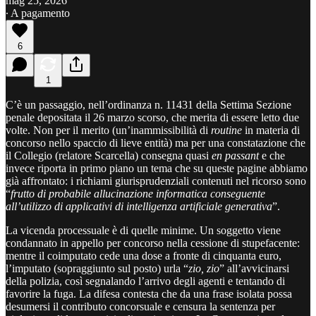
mag 25, 2026
∙ A pagamento
6
1
C’è un passaggio, nell’ordinanza n. 11431 della Settima Sezione
penale depositata il 26 marzo scorso, che merita di essere letto due
volte. Non per il merito (un’inammissibilità di
routine
in materia di
concorso nello spaccio di lieve entità) ma per una constatazione che
il Collegio (relatore Scarcella) consegna quasi
en passant
e che
invece riporta in primo piano un tema che su queste pagine abbiamo
già affrontato: i richiami giurisprudenziali contenuti nel ricorso sono
“
frutto di probabile allucinazione informatica conseguente
all’utilizzo di applicativi di intelligenza artificiale generativa
”.
La vicenda processuale è di quelle minime. Un soggetto viene
condannato in appello per concorso nella cessione di stupefacente:
mentre il coimputato cede una dose a fronte di cinquanta euro,
l’imputato (sopraggiunto sul posto) urla “
zio, zio
” all’avvicinarsi
della polizia, così segnalando l’arrivo degli agenti e tentando di
favorire la fuga. La difesa contesta che da una frase isolata possa
desumersi il contributo concorsuale e censura la sentenza per