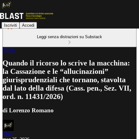
Iscriviti
Accedi
Leggi senza distrazioni su Substack
Diritto
Quando il ricorso lo scrive la macchina:
la Cassazione e le “allucinazioni”
giurisprudenziali che tornano, stavolta
dal lato della difesa (Cass. pen., Sez. VII,
ord. n. 11431/2026)
di Lorenzo Romano
Blast