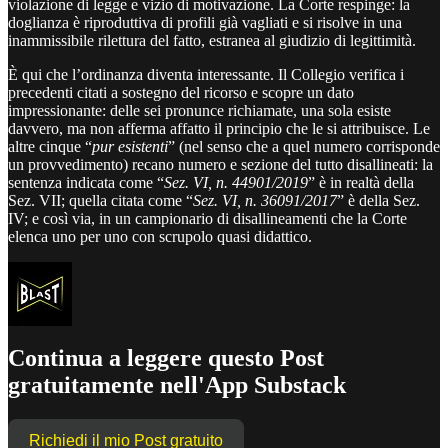
violazione di legge e vizio di motivazione. La Corte respinge: la
doglianza è riproduttiva di profili già vagliati e si risolve in una
inammissibile rilettura del fatto, estranea al giudizio di legittimità.
È qui che l’ordinanza diventa interessante. Il Collegio verifica i
precedenti citati a sostegno del ricorso e scopre un dato
impressionante: delle sei pronunce richiamate, una sola esiste
davvero, ma non afferma affatto il principio che le si attribuisce. Le
altre cinque “
pur esistenti
” (nel senso che a quel numero corrisponde
un provvedimento) recano numero e sezione del tutto disallineati: la
sentenza indicata come “
Sez. VI, n. 44901/2019
” è in realtà della
Sez. VII; quella citata come “
Sez. VI, n. 36091/2017
” è della Sez.
IV; e così via, in un campionario di disallineamenti che la Corte
elenca uno per uno con scrupolo quasi didattico.
Continua a leggere questo Post
gratuitamente nell'App Substack
Richiedi il mio Post gratuito