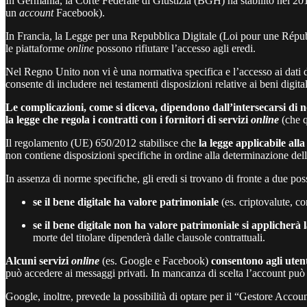
In Germania, la Corte Federale di Giustizia (BGH) ha stabilito nel 201
un
account
Facebook).
In Francia, la Legge per una Repubblica Digitale (Loi pour une Républiq
le piattaforme
online
possono rifiutare l’accesso agli eredi.
Nel Regno Unito non vi è una normativa specifica e l’accesso ai dati dig
consente di includere nei testamenti disposizioni relative ai beni digit
Le complicazioni, come si diceva, dipendono dall’intersecarsi di n
la legge che regola i contratti con i fornitori di servizi
online
(che q
Il regolamento (UE) 650/2012 stabilisce che
la legge applicabile all
non contiene disposizioni specifiche in ordine alla determinazione della
In assenza di norme specifiche, gli eredi si trovano di fronte a due poss
se il bene digitale ha valore patrimoniale
(es. criptovalute, c
se il bene digitale non ha valore patrimoniale si applicherà 
morte del titolare dipenderà dalle clausole contrattuali.
Alcuni servizi
online
(es. Google e Facebook)
consentono agli utent
può accedere ai messaggi privati. In mancanza di scelta l’account p
Google, inoltre, prevede la possibilità di optare per il “Gestore Account