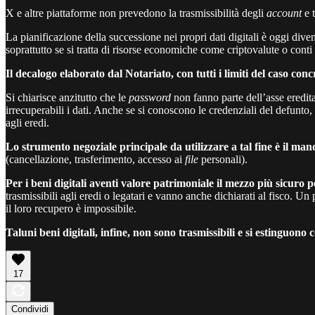
X e altre piattaforme non prevedono la trasmissibilità degli
account
e t
La pianificazione della successione nei propri dati digitali è oggi dive
soprattutto se si tratta di risorse economiche come criptovalute o conti
Il decalogo elaborato dal Notariato, con tutti i limiti del caso conc
Si chiarisce anzitutto che le
password
non fanno parte dell’asse eredit
irrecuperabili i dati. Anche se si conoscono le credenziali del defunto,
agli eredi.
Lo strumento negoziale principale da utilizzare a tal fine è il ma
(cancellazione, trasferimento, accesso ai
file
personali).
Per i beni digitali aventi valore patrimoniale il mezzo più sicuro 
trasmissibili agli eredi o legatari e vanno anche dichiarati al fisco. Un
il loro recupero è impossibile.
Taluni beni digitali, infine, non sono trasmissibili e si estinguono 
17
Condividi