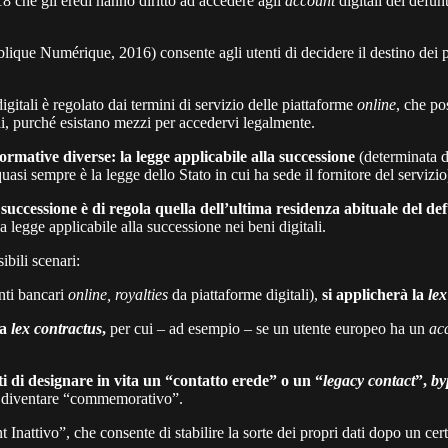
8 che gli eredi hanno diritto ad accedere agli
account
digitali del defun
ue Numérique, 2016) consente agli utenti di decidere il destino dei prop
itali è regolato dai termini di servizio delle piattaforme
online
, che po
ali, purché esistano mezzi per accedervi legalmente.
ormative diverse: la legge applicabile alla successione
(determinata d
uasi sempre è la legge dello Stato in cui ha sede il fornitore del servizio
a successione è di regola quella dell’ultima residenza abituale del de
 legge applicabile alla successione nei beni digitali.
ibili scenari:
onti bancari
online, royalties
da piattaforme digitali),
si applicherà la
lex
la
lex contractus
,
per cui – ad esempio – se un utente europeo ha un
ac
i di designare in vita un “contatto erede” o un “
legacy contact
”,
by
uò diventare “commemorativo”.
 Inattivo”, che consente di stabilire la sorte dei propri dati dopo un cert