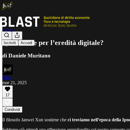
Diritto
Quale sorte per l’eredità digitale?
Iscriviti
Accedi
di Daniele Muritano
Blast
mar 21, 2025
17
Condividi
Il filosofo Janwei Xun sostiene che
ci troviamo nell’epoca della Ipn
Sebbene ciò stimoli una riflessione approfondita sul nostro rapporto 