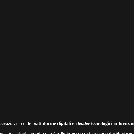
ocrazia,
in cui
le
piattaforme digitali e i
leader
tecnologici influenzan
con la tecnologia, nondimeno è
utile interrogarsi su come desideriamo 