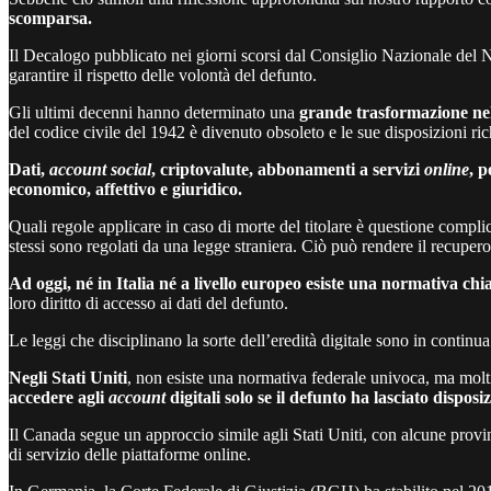
scomparsa.
Il Decalogo pubblicato nei giorni scorsi dal Consiglio Nazionale del 
garantire il rispetto delle volontà del defunto.
Gli ultimi decenni hanno determinato una
grande trasformazione ne
del codice civile del 1942 è divenuto obsoleto e le sue disposizioni ric
Dati,
account social
, criptovalute, abbonamenti a servizi
online
, p
economico, affettivo e giuridico.
Quali regole applicare in caso di morte del titolare è questione complicat
stessi sono regolati da una legge straniera. Ciò può rendere il recupero
Ad oggi, né in Italia né a livello europeo esiste una normativa chia
loro diritto di accesso ai dati del defunto.
Le leggi che disciplinano la sorte dell’eredità digitale sono in conti
Negli Stati Uniti
, non esiste una normativa federale univoca, ma molti
accedere agli
account
digitali solo se il defunto ha lasciato disposi
Il Canada segue un approccio simile agli Stati Uniti, con alcune prov
di servizio delle piattaforme online.