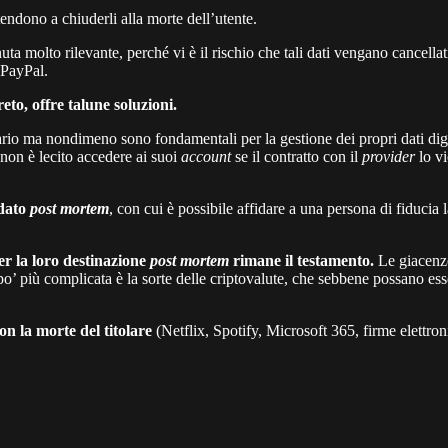
endono a chiuderli alla morte dell’utente.
nuta molto rilevante, perché vi è il rischio che tali dati vengano cancell
 PayPal.
reto, offre talune soluzioni.
ario ma nondimeno sono fondamentali per la gestione dei propri dati dig
 non è lecito accedere ai suoi
account
se il contratto con il
provider
lo vi
ndato
post mortem
, con cui è possibile affidare a una persona di fiducia l
per la loro destinazione
post mortem
rimane il testamento.
Le giacenze
 po’ più complicata è la sorte delle criptovalute, che sebbene possano ess
con la morte del titolare
(Netflix, Spotify, Microsoft 365, firme elettron