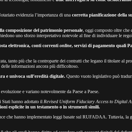
Notariato evidenzia l’importanza di una
corretta pianificazione della s
lla composizione del patrimonio personale
, oggi composto oltre che d
hiedono uno sforzo interpretativo notevole al fine di individuare le regol
osta elettronica, conti correnti
online
, servizi di pagamento quali P
a, tanto più che la controparte dei contratti che legano il titolare al pro
 delle informazioni ancora più difficoltoso.
ra e univoca sull’eredità digitale.
Questo vuoto legislativo può tradursi 
nua evoluzione e variano notevolmente da Paese a Paese.
 Stati hanno adottato il
Revised Uniform Fiduciary Access to Digital As
zioni esplicite in un testamento o in strumenti simili.
ince che hanno implementato leggi basate sul RUFADAA. Tuttavia, la gest