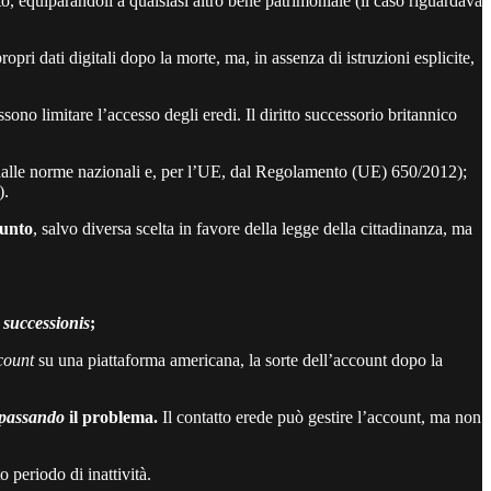
to, equiparandoli a qualsiasi altro bene patrimoniale (il caso riguardava
ri dati digitali dopo la morte, ma, in assenza di istruzioni esplicite,
ssono limitare l’accesso degli eredi. Il diritto successorio britannico
alle norme nazionali e, per l’UE, dal Regolamento (UE) 650/2012);
).
funto
, salvo diversa scelta in favore della legge della cittadinanza, ma
 successionis
;
count
su una piattaforma americana, la sorte dell’account dopo la
passando
il problema.
Il contatto erede può gestire l’account, ma non
o periodo di inattività.