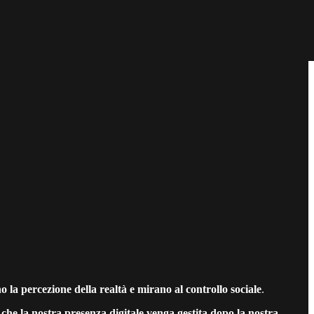
o la percezione della realtà e mirano al controllo sociale
.
che la nostra presenza digitale venga gestita dopo la nostra