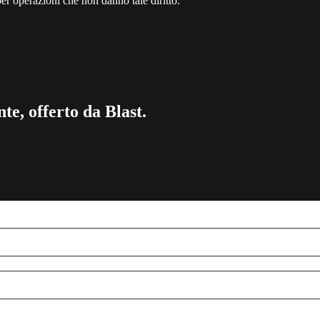
per operazioni che non danno tale diritto.
te, offerto da Blast.