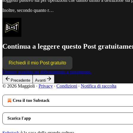
soggetto passivo sia per operazioni che danno diritto a detrazione sia 
Inoltre, secondo quanto r…
Continua a leggere questo Post gratuitamen
Richiedi il mio Post gratuito
Oppure acquista un abbonamento a pagamento.
Precedente
Avanti
© 2026 Maggioli
·
Privacy
∙
Condizioni
∙
Notifica di raccolta
Crea il tuo Substack
Scarica l'app
Substack
è la casa della grande cultura