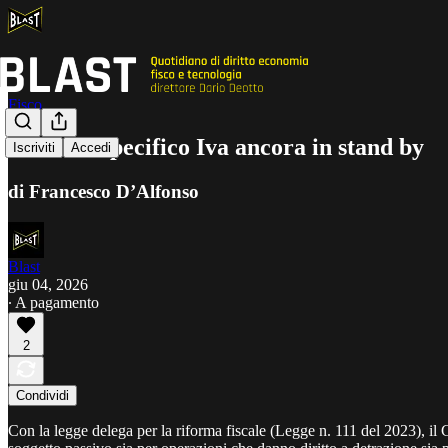
Fisco
Pro rata specifico Iva ancora in stand by
Iscriviti
Accedi
di Francesco D’Alfonso
Blast
giu 04, 2026
∙ A pagamento
2
Condividi
Con la legge delega per la riforma fiscale (Legge n. 111 del 2023), il Gov