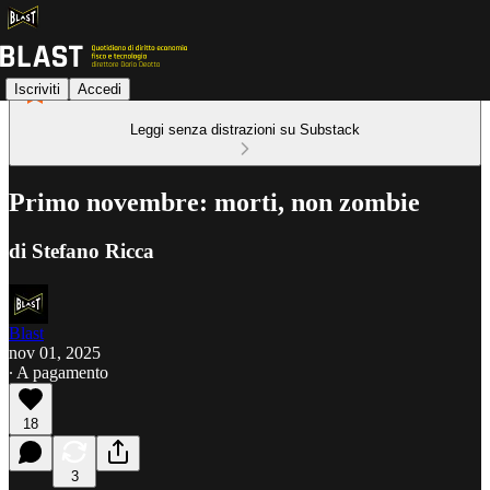
Iscriviti
Accedi
Leggi senza distrazioni su Substack
Primo novembre: morti, non zombie
di Stefano Ricca
Blast
nov 01, 2025
∙ A pagamento
18
3