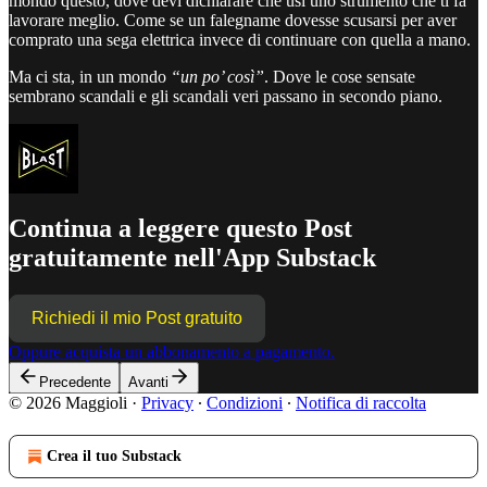
mondo questo, dove devi dichiarare che usi uno strumento che ti fa
lavorare meglio. Come se un falegname dovesse scusarsi per aver
comprato una sega elettrica invece di continuare con quella a mano.
Ma ci sta, in un mondo
“un po’ così”
. Dove le cose sensate
sembrano scandali e gli scandali veri passano in secondo piano.
Continua a leggere questo Post
gratuitamente nell'App Substack
Richiedi il mio Post gratuito
Oppure acquista un abbonamento a pagamento.
Precedente
Avanti
© 2026 Maggioli
·
Privacy
∙
Condizioni
∙
Notifica di raccolta
Crea il tuo Substack