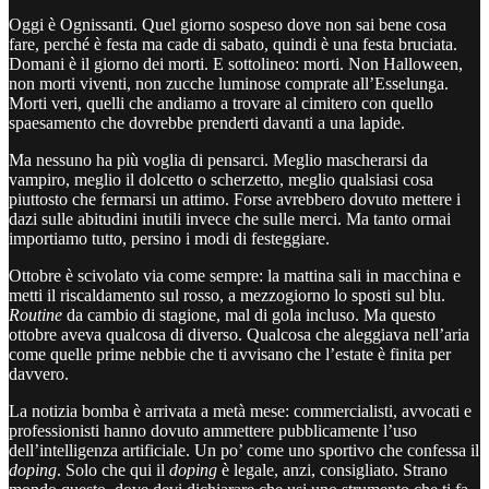
Oggi è Ognissanti. Quel giorno sospeso dove non sai bene cosa
fare, perché è festa ma cade di sabato, quindi è una festa bruciata.
Domani è il giorno dei morti. E sottolineo: morti. Non Halloween,
non morti viventi, non zucche luminose comprate all’Esselunga.
Morti veri, quelli che andiamo a trovare al cimitero con quello
spaesamento che dovrebbe prenderti davanti a una lapide.
Ma nessuno ha più voglia di pensarci. Meglio mascherarsi da
vampiro, meglio il dolcetto o scherzetto, meglio qualsiasi cosa
piuttosto che fermarsi un attimo. Forse avrebbero dovuto mettere i
dazi sulle abitudini inutili invece che sulle merci. Ma tanto ormai
importiamo tutto, persino i modi di festeggiare.
Ottobre è scivolato via come sempre: la mattina sali in macchina e
metti il riscaldamento sul rosso, a mezzogiorno lo sposti sul blu.
Routine
da cambio di stagione, mal di gola incluso. Ma questo
ottobre aveva qualcosa di diverso. Qualcosa che aleggiava nell’aria
come quelle prime nebbie che ti avvisano che l’estate è finita per
davvero.
La notizia bomba è arrivata a metà mese: commercialisti, avvocati e
professionisti hanno dovuto ammettere pubblicamente l’uso
dell’intelligenza artificiale. Un po’ come uno sportivo che confessa il
doping
. Solo che qui il
doping
è legale, anzi, consigliato. Strano