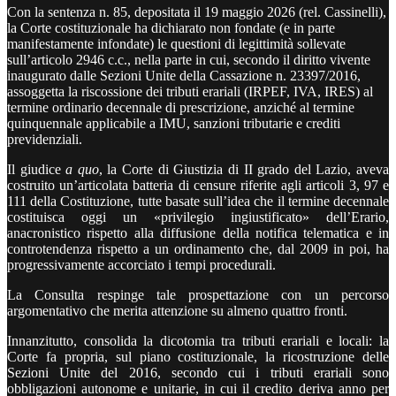
Con la sentenza n. 85, depositata il 19 maggio 2026 (rel. Cassinelli),
la Corte costituzionale ha dichiarato non fondate (e in parte
manifestamente infondate) le questioni di legittimità sollevate
sull’articolo 2946 c.c., nella parte in cui, secondo il diritto vivente
inaugurato dalle Sezioni Unite della Cassazione n. 23397/2016,
assoggetta la riscossione dei tributi erariali (IRPEF, IVA, IRES) al
termine ordinario decennale di prescrizione, anziché al termine
quinquennale applicabile a IMU, sanzioni tributarie e crediti
previdenziali.
Il giudice
a quo
, la Corte di Giustizia di II grado del Lazio, aveva
costruito un’articolata batteria di censure riferite agli articoli 3, 97 e
111 della Costituzione, tutte basate sull’idea che il termine decennale
costituisca oggi un «privilegio ingiustificato» dell’Erario,
anacronistico rispetto alla diffusione della notifica telematica e in
controtendenza rispetto a un ordinamento che, dal 2009 in poi, ha
progressivamente accorciato i tempi procedurali.
La Consulta respinge tale prospettazione con un percorso
argomentativo che merita attenzione su almeno quattro fronti.
Innanzitutto, consolida la dicotomia tra tributi erariali e locali: la
Corte fa propria, sul piano costituzionale, la ricostruzione delle
Sezioni Unite del 2016, secondo cui i tributi erariali sono
obbligazioni autonome e unitarie, in cui il credito deriva anno per