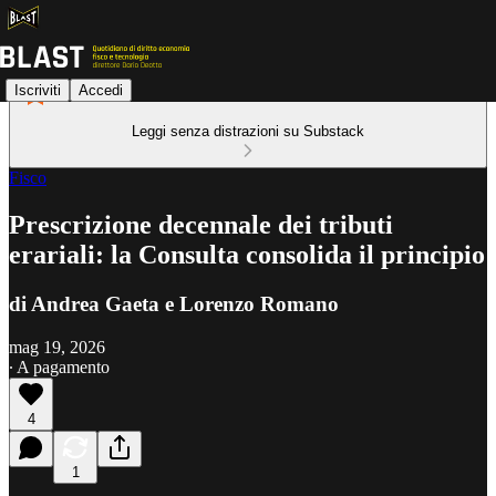
Iscriviti
Accedi
Leggi senza distrazioni su Substack
Fisco
Prescrizione decennale dei tributi
erariali: la Consulta consolida il principio
di Andrea Gaeta e Lorenzo Romano
mag 19, 2026
∙ A pagamento
4
1