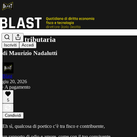
Poesia tributaria
Iscriviti
Accedi
di Maurizio Nadalutti
Blast
giu 20, 2026
∙ A pagamento
5
Condividi
Eh sì, qualcosa di poetico c’è tra fisco e contribuente,
un rapporto di odio e amore, come con il tuo convivente.