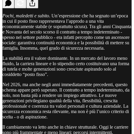
Pochi, maledetti e subito
. Un’espressione che ha segnato un’epoca
in cui il posto fisso rappresentava l’approdo a una vita
economicamente stabile (e soprattutto sicura). Tra gli anni Cinquanta
e Novanta del secolo scorso il contratto a tempo indeterminato -
spesso nel settore pubblico - era infatti percepito come un ascensore
sociale: garantiva continuità economica e la possibilità di mettere su
famiglia. Insomma, quel grado di sicurezza necessaria.
La stabilità era il valore dominante. In un mercato del lavoro meno
fluido, la carriera lineare e lo stipendio certo costituivano una forma
di tutela e molte generazioni sono cresciute aspirando solo al
cosiddetto “posto fisso”.
Nel 2026, ma anche negli anni immediatamente precedenti, questo
schema appare però superato. Il contratto a tempo indeterminato, da
solo, non basta più a rendere un impiego attrattivo. Le nuove
generazioni privilegiano qualità della vita, flessibilità, crescita
professionale e coerenza tra valori personali e cultura aziendale. La
sicurezza economica resta rilevante, ma non è più l’unico criterio di
scelta - o di aspirazione.
Il cambiamento va letto anche in chiave strutturale. Oggi le carriere
sono più frammentate e meno lineari: percorsi intermittenti,