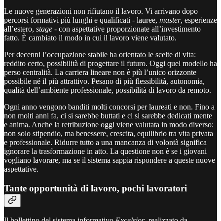
Le nuove generazioni non rifiutano il lavoro. Vi arrivano dopo
percorsi formativi più lunghi e qualificati - lauree,
master
, esperienze
all’estero,
stage
- con aspettative proporzionate all’investimento
fatto. È cambiato il modo in cui il lavoro viene valutato.
Per decenni l’occupazione stabile ha orientato le scelte di vita:
reddito certo, possibilità di progettare il futuro. Oggi quel modello ha
perso centralità. La carriera lineare non è più l’unico orizzonte
possibile né il più attrattivo. Pesano di più flessibilità, autonomia,
qualità dell’ambiente professionale, possibilità di lavoro da remoto.
Ogni anno vengono banditi molti concorsi per laureati e non. Fino a
non molti anni fa, ci si sarebbe buttati e ci si sarebbe dedicati mente
e anima. Anche la retribuzione oggi viene valutata in modo diverso:
non solo stipendio, ma benessere, crescita, equilibrio tra vita privata
e professionale. Ridurre tutto a una mancanza di volontà significa
ignorare la trasformazione in atto. La questione non è se i giovani
vogliano lavorare, ma se il sistema sappia rispondere a queste nuove
aspettative.
Tante opportunità di lavoro, pochi lavoratori
Il bollettino del sistema informativo
Excelsior
, realizzato da