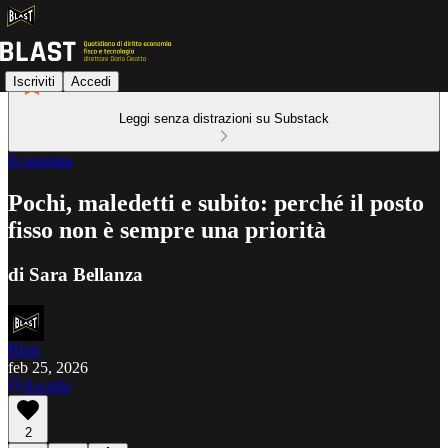
Iscriviti
Accedi
Leggi senza distrazioni su Substack
Economia
Pochi, maledetti e subito: perché il posto
fisso non è sempre una priorità
di Sara Bellanza
Blast
feb 25, 2026
Ascolta
2