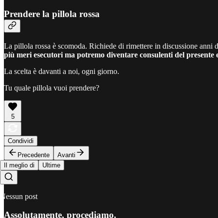
Prendere la pillola rossa
La pillola rossa è scomoda. Richiede di rimettere in discussione anni d
più meri esecutori ma potremo diventare consulenti del presente e
La scelta è davanti a noi, ogni giorno.
Tu quale pillola vuoi prendere?
5
Condividi
Precedente
Avanti
Il meglio di
Ultime
Nessun post
Assolutamente, procediamo.