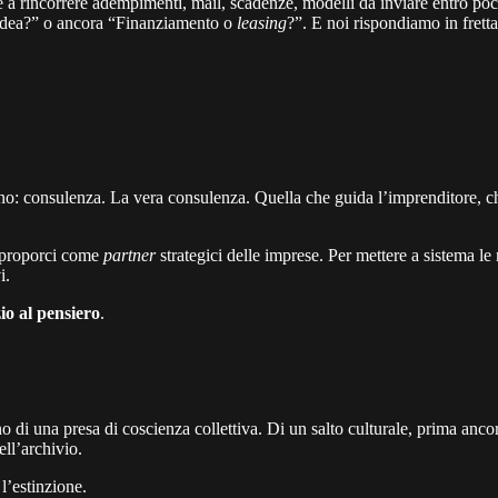
e a rincorrere adempimenti, mail, scadenze, modelli da inviare entro po
 idea?” o ancora “Finanziamento o
leasing
?”. E noi rispondiamo in fret
: consulenza. La vera consulenza. Quella che guida l’imprenditore, che l
r proporci come
partner
strategici delle imprese. Per mettere a sistema l
i.
io al pensiero
.
 una presa di coscienza collettiva. Di un salto culturale, prima ancora 
ell’archivio.
l’estinzione.