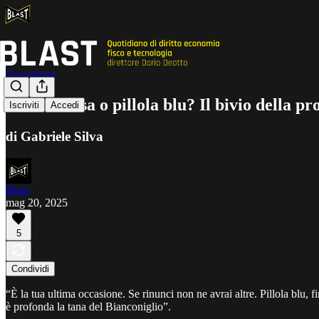
Tecnologia
Pillola rossa o pillola blu? Il bivio della 
Iscriviti
Accedi
di Gabriele Silva
Blast
mag 20, 2025
5
Condividi
“È la tua ultima occasione. Se rinunci non ne avrai altre. Pillola blu, f
è profonda la tana del Bianconiglio”.