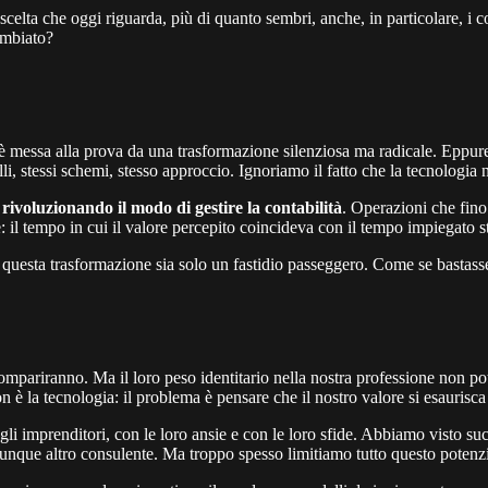
scelta che oggi riguarda, più di quanto sembri, anche, in particolare, i
ambiato?
messa alla prova da una trasformazione silenziosa ma radicale. Eppure, 
stessi schemi, stesso approccio. Ignoriamo il fatto che la tecnologia non
rivoluzionando il modo di gestire la contabilità
. Operazioni che fino
ne: il tempo in cui il valore percepito coincideva con il tempo impiegato s
 questa trasformazione sia solo un fastidio passeggero. Come se bastasse 
scompariranno. Ma il loro peso identitario nella nostra professione non p
on è la tecnologia: il problema è pensare che il nostro valore si esaurisca
i imprenditori, con le loro ansie e con le loro sfide. Abbiamo visto suc
unque altro consulente. Ma troppo spesso limitiamo tutto questo potenzi