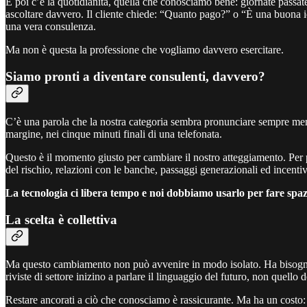
E poi c’è la quotidianità, quella che conosciamo bene: giornate passat
ascoltare davvero. Il cliente chiede: “Quanto pago?” o “È una buona
una vera consulenza.
Ma non è questa la professione che vogliamo davvero esercitare.
Siamo pronti a diventare consulenti, davvero?
C’è una parola che la nostra categoria sembra pronunciare sempre meno
margine, nei cinque minuti finali di una telefonata.
Questo è il momento giusto per cambiare il nostro atteggiamento. Pe
del rischio, relazioni con le banche, passaggi generazionali ed incentiv
La tecnologia ci libera tempo e noi dobbiamo usarlo per fare spaz
La scelta è collettiva
Ma questo cambiamento non può avvenire in modo isolato. Ha bisogno di
riviste di settore inizino a parlare il linguaggio del futuro, non quello d
Restare ancorati a ciò che conosciamo è rassicurante. Ma ha un costo: 