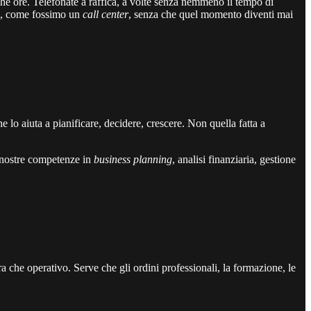
che ore. Telefonate a raffica, a volte senza nemmeno il tempo di
ta, come fossimo un
call center
, senza che quel momento diventi mai
o aiuta a pianificare, decidere, crescere. Non quella fatta a
e nostre competenze in
business planning
, analisi finanziaria, gestione
che operativo. Serve che gli ordini professionali, la formazione, le