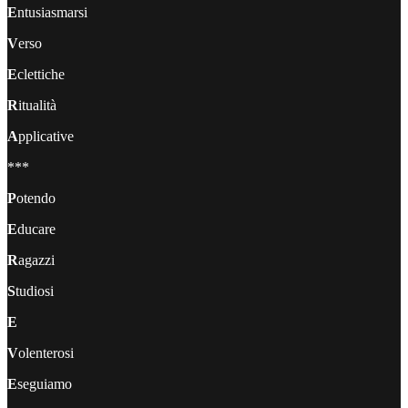
E
ntusiasmarsi
V
erso
E
clettiche
R
itualità
A
pplicative
***
P
otendo
E
ducare
R
agazzi
S
tudiosi
E
V
olenterosi
E
seguiamo