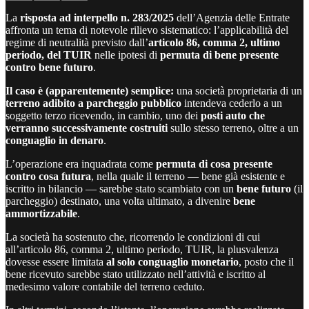
La
risposta ad interpello n. 283/2025
dell’Agenzia delle Entrate
affronta un tema di notevole rilievo sistematico: l’applicabilità del
regime di neutralità previsto dall’
articolo 86, comma 2, ultimo
periodo, del TUIR
nelle ipotesi di
permuta di bene presente
contro bene futuro
.
Il caso è (apparentemente) semplice:
una società proprietaria di un
terreno adibito a parcheggio pubblico
intendeva cederlo a un
soggetto terzo ricevendo, in cambio, uno dei
posti auto che
verranno successivamente costruiti
sullo stesso terreno, oltre a un
conguaglio in denaro
.
L’operazione era inquadrata come
permuta di cosa presente
contro cosa futura
, nella quale il terreno — bene già esistente e
iscritto in bilancio — sarebbe stato scambiato con un
bene futuro
(il
parcheggio) destinato, una volta ultimato, a divenire
bene
ammortizzabile
.
La società ha sostenuto che, ricorrendo le condizioni di cui
all’articolo 86, comma 2, ultimo periodo, TUIR, la plusvalenza
dovesse essere limitata
al solo conguaglio monetario
, posto che il
bene ricevuto sarebbe stato utilizzato nell’attività e iscritto al
medesimo valore contabile del terreno ceduto.