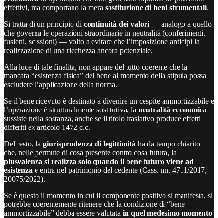
effettivi, ma comportano la mera
sostituzione di beni strumentali
.
Si tratta di un principio di
continuità dei valori
— analogo a quello
che governa le operazioni straordinarie in neutralità (conferimenti,
fusioni, scissioni) — volto a evitare che l’imposizione anticipi la
realizzazione di una ricchezza ancora potenziale.
Alla luce di tale finalità, non appare del tutto coerente che la
mancata “esistenza fisica” del bene al momento della stipula possa
escludere l’applicazione della norma.
Se il bene ricevuto è destinato a divenire un cespite ammortizzabile e
l’operazione è strutturalmente sostitutiva, la
neutralità economica
sussiste nella sostanza, anche se il titolo traslativo produce effetti
differiti
ex
articolo 1472 c.c.
Del resto, la
giurisprudenza di legittimità
ha da tempo chiarito
che, nelle permute di cosa presente contro cosa futura, la
plusvalenza si realizza solo quando il bene futuro viene ad
esistenza
e entra nel patrimonio del cedente (Cass. nn. 4711/2017,
20075/2022).
Se è questo il momento in cui il componente positivo si manifesta, si
potrebbe coerentemente ritenere che la condizione di “bene
ammortizzabile” debba essere valutata
in quel medesimo momento