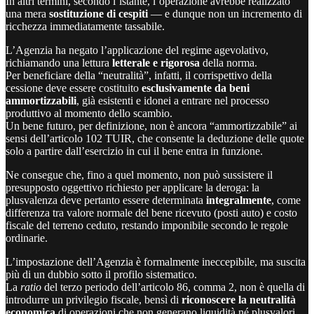
In altri termini, secondo l’istante, l’operazione avrebbe realizzato
una mera
sostituzione di cespiti
— e dunque non un incremento di
ricchezza immediatamente tassabile.
L’Agenzia ha negato l’applicazione del regime agevolativo,
richiamando una lettura
letterale e rigorosa
della norma.
Per beneficiare della “neutralità”, infatti, il corrispettivo della
cessione deve essere costituito
esclusivamente da beni
ammortizzabili
, già esistenti e idonei a entrare nel processo
produttivo al momento dello scambio.
Un bene futuro, per definizione, non è ancora “ammortizzabile” ai
sensi dell’articolo 102 TUIR, che consente la deduzione delle quote
solo a partire dall’esercizio in cui il bene entra in funzione.
Ne consegue che, fino a quel momento, non può sussistere il
presupposto oggettivo richiesto per applicare la deroga: la
plusvalenza deve pertanto essere determinata
integralmente
, come
differenza tra valore normale del bene ricevuto (posti auto) e costo
fiscale del terreno ceduto, restando imponibile secondo le regole
ordinarie.
L’impostazione dell’Agenzia è formalmente ineccepibile, ma suscita
più di un dubbio sotto il profilo sistematico.
La
ratio
del terzo periodo dell’articolo 86, comma 2, non è quella di
introdurre un privilegio fiscale, bensì di
riconoscere la neutralità
economica
di operazioni che non generano liquidità né plusvalori