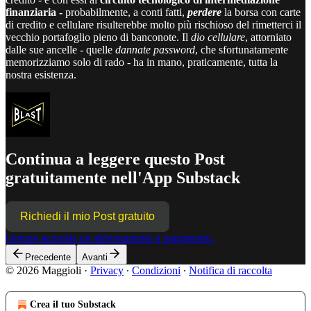
finanziaria -
probabilmente, a conti fatti,
perdere
la borsa con carte
di credito e cellulare risulterebbe molto più rischioso del rimetterci il
vecchio portafoglio pieno di banconote. Il
dio cellulare
, attorniato
dalle sue ancelle - quelle
dannate
password
, che sfortunatamente
memorizziamo solo di rado - ha in mano, praticamente, tutta la
nostra esistenza.
Continua a leggere questo Post
gratuitamente nell'App Substack
Richiedi il mio Post gratuito
Oppure acquista un abbonamento a pagamento.
Precedente
Avanti
© 2026 Maggioli
·
Privacy
∙
Condizioni
∙
Notifica di raccolta
Crea il tuo Substack