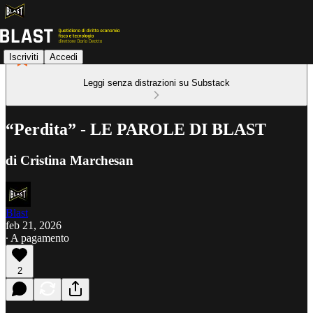
Iscriviti
Accedi
Leggi senza distrazioni su Substack
“Perdita” - LE PAROLE DI BLAST
di Cristina Marchesan
Blast
feb 21, 2026
∙ A pagamento
2