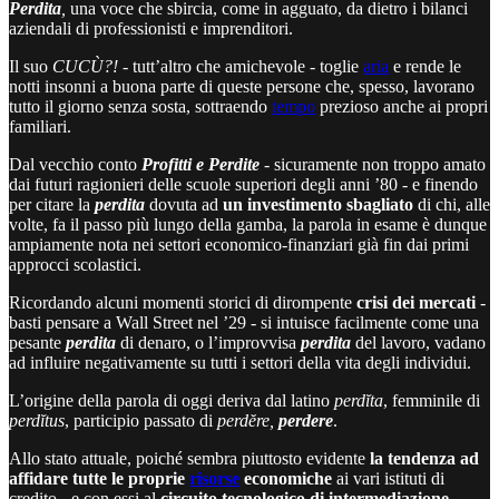
Perdita
,
una voce che sbircia, come in agguato, da dietro i bilanci
aziendali di professionisti e imprenditori.
Il suo
CUCÙ?!
- tutt’altro che amichevole - toglie
aria
e rende le
notti insonni a buona parte di queste persone che, spesso, lavorano
tutto il giorno senza sosta, sottraendo
tempo
prezioso anche ai propri
familiari.
Dal vecchio conto
Profitti e Perdite
- sicuramente non troppo amato
dai futuri ragionieri delle scuole superiori degli anni ’80 - e finendo
per citare la
perdita
dovuta ad
un investimento sbagliato
di chi, alle
volte, fa il passo più lungo della gamba, la parola in esame è dunque
ampiamente nota nei settori economico-finanziari già fin dai primi
approcci scolastici.
Ricordando alcuni momenti storici di dirompente
crisi dei mercati
-
basti pensare a Wall Street nel ’29 - si intuisce facilmente come una
pesante
perdita
di denaro, o l’improvvisa
perdita
del lavoro, vadano
ad influire negativamente su tutti i settori della vita degli individui.
L’origine della parola di oggi deriva dal latino
perdĭta
, femminile di
perdĭtus
, participio passato di
perdĕre,
perdere
.
Allo stato attuale, poiché sembra piuttosto evidente
la tendenza ad
affidare tutte le proprie
risorse
economiche
ai vari istituti di
credito - e con essi al
circuito tecnologico di intermediazione