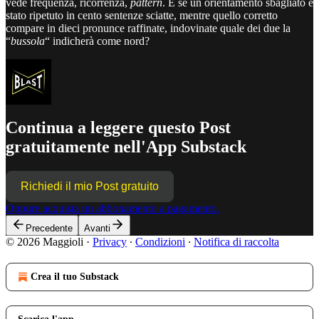
vede frequenza, ricorrenza,
pattern
. E se un orientamento sbagliato è
stato ripetuto in cento sentenze sciatte, mentre quello corretto
compare in dieci pronunce raffinate, indovinate quale dei due la
“
bussola
“ indicherà come nord?
Continua a leggere questo Post
gratuitamente nell'App Substack
Richiedi il mio Post gratuito
Oppure acquista un abbonamento a pagamento.
Precedente
Avanti
© 2026 Maggioli
·
Privacy
∙
Condizioni
∙
Notifica di raccolta
Crea il tuo Substack