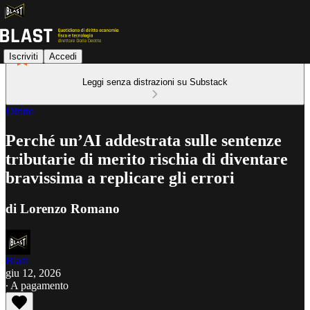
Iscriviti
Accedi
Leggi senza distrazioni su Substack
Diritto
Perché un’AI addestrata sulle sentenze
tributarie di merito rischia di diventare
bravissima a replicare gli errori
di Lorenzo Romano
Blast
giu 12, 2026
∙ A pagamento