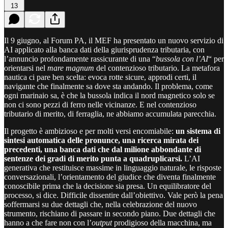
13
Il 9 giugno, al Forum PA, il MEF ha presentato un nuovo servizio di
AI applicato alla banca dati della giurisprudenza tributaria, con
l’annuncio profondamente rassicurante di una “
bussola con l’AI
“ per
orientarsi nel
mare magnum
del contenzioso tributario. La metafora
nautica ci pare ben scelta: evoca rotte sicure, approdi certi, il
navigante che finalmente sa dove sta andando. Il problema, come
ogni marinaio sa, è che la bussola indica il nord magnetico solo se
non ci sono pezzi di ferro nelle vicinanze. E nel contenzioso
tributario di merito, di ferraglia, ne abbiamo accumulata parecchia.
Il progetto è ambizioso e per molti versi encomiabile:
un sistema di
sintesi automatica delle pronunce, una ricerca mirata dei
precedenti, una banca dati che dal milione abbondante di
sentenze dei gradi di merito punta a quadruplicarsi.
L’AI
generativa che restituisce massime in linguaggio naturale, le risposte
conversazionali, l’orientamento del giudice che diventa finalmente
conoscibile prima che la decisione sia presa. Un equilibratore del
processo, si dice. Difficile dissentire dall’obiettivo. Vale però la pena
soffermarsi su due dettagli che, nella celebrazione del nuovo
strumento, rischiano di passare in secondo piano. Due dettagli che
hanno a che fare non con l’
output
prodigioso della macchina, ma