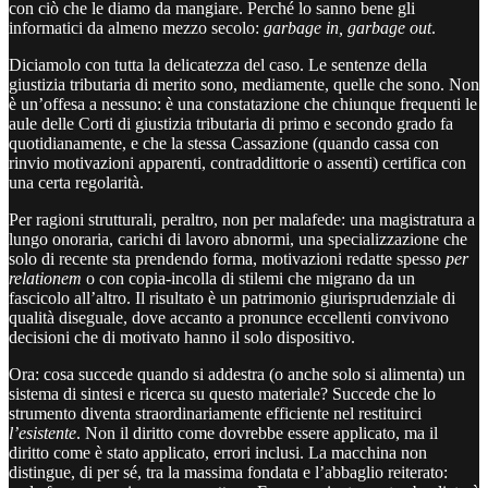
con ciò che le diamo da mangiare. Perché lo sanno bene gli
informatici da almeno mezzo secolo:
garbage in, garbage out
.
Diciamolo con tutta la delicatezza del caso. Le sentenze della
giustizia tributaria di merito sono, mediamente, quelle che sono. Non
è un’offesa a nessuno: è una constatazione che chiunque frequenti le
aule delle Corti di giustizia tributaria di primo e secondo grado fa
quotidianamente, e che la stessa Cassazione (quando cassa con
rinvio motivazioni apparenti, contraddittorie o assenti) certifica con
una certa regolarità.
Per ragioni strutturali, peraltro, non per malafede: una magistratura a
lungo onoraria, carichi di lavoro abnormi, una specializzazione che
solo di recente sta prendendo forma, motivazioni redatte spesso
per
relationem
o con copia-incolla di stilemi che migrano da un
fascicolo all’altro. Il risultato è un patrimonio giurisprudenziale di
qualità diseguale, dove accanto a pronunce eccellenti convivono
decisioni che di motivato hanno il solo dispositivo.
Ora: cosa succede quando si addestra (o anche solo si alimenta) un
sistema di sintesi e ricerca su questo materiale? Succede che lo
strumento diventa straordinariamente efficiente nel restituirci
l’esistente
. Non il diritto come dovrebbe essere applicato, ma il
diritto come è stato applicato, errori inclusi. La macchina non
distingue, di per sé, tra la massima fondata e l’abbaglio reiterato: