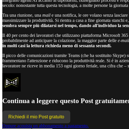
integrano agenti AI accanto ai dipendenti, ridisegnano processi e resp
secolo: nonostante tutta questa tecnologia, a molte persone la giornata
Tra una riunione, una
mail
e una notifica, le ore volano senza lasciare 
massimizzare la produttività. Si rientra a casa a fine giornata stanchi
sembra sempre più dilatarsi nel tempo, dando all'individuo la sen
Il 40 per cento dei lavoratori che utilizzano piattaforma Microsoft 365 
probabilmente ad anticipare la colazione, la maggior parte delle
e-mai
in molti casi la lettura richieda meno di sessanta secondi.
Il picco delle comunicazioni tramite Teams (che ha sostituito Skype) 
frammentano l'attenzione e riducono la produttività reale. Si é in azien
lavoratore ne riceve in media 153 ogni giorno feriale, una cifra che – s
Continua a leggere questo Post gratuitamen
Richiedi il mio Post gratuito
Oppure acquista un abbonamento a pagamento.