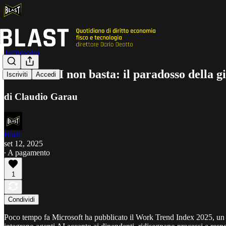
Tecnologia
Perché l'AI non basta: il paradosso della g
Iscriviti
Accedi
di Claudio Garau
Blast
set 12, 2025
∙ A pagamento
1
Condividi
Poco tempo fa Microsoft ha pubblicato il Work Trend Index 2025, un