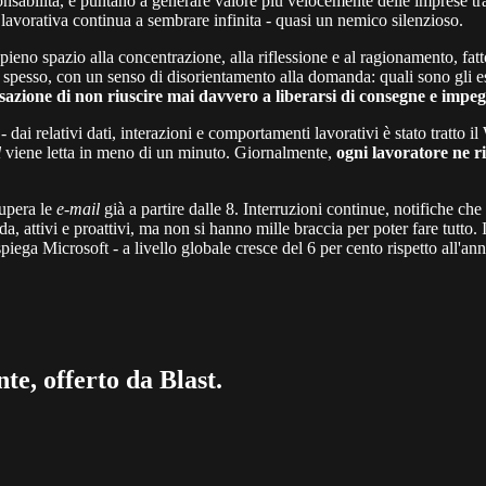
onsabilità, e puntano a generare valore più velocemente delle imprese tr
 lavorativa continua a sembrare infinita - quasi un nemico silenzioso.
pieno spazio alla concentrazione, alla riflessione e al ragionamento, fatto
 e, spesso, con un senso di disorientamento alla domanda: quali sono gli 
sazione di non riuscire mai davvero a liberarsi di consegne e impeg
- dai relativi dati, interazioni e comportamenti lavorativi è stato tratto
l
viene letta in meno di un minuto. Giornalmente,
ogni lavoratore ne ri
supera le
e-mail
già a partire dalle 8. Interruzioni continue, notifiche ch
da, attivi e proattivi, ma non si hanno mille braccia per poter fare tutto.
piega Microsoft - a livello globale cresce del 6 per cento rispetto all'ann
te, offerto da Blast.