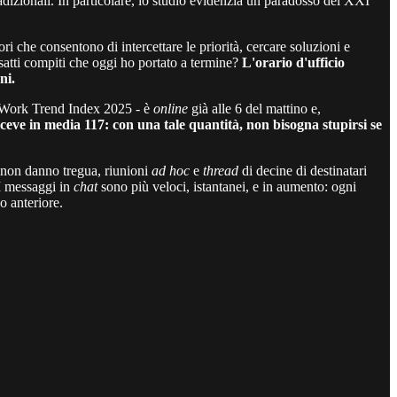
adizionali. In particolare, lo studio evidenzia un paradosso del XXI
ri che consentono di intercettare le priorità, cercare soluzioni e
esatti compiti che oggi ho portato a termine?
L'orario d'ufficio
ni.
 il Work Trend Index 2025 - è
online
già alle 6 del mattino e,
ceve in media 117: con una tale quantità, non bisogna stupirsi se
e non danno tregua, riunioni
ad hoc
e
thread
di decine di destinatari
 I messaggi in
chat
sono più veloci, istantanei, e in aumento: ogni
o anteriore.