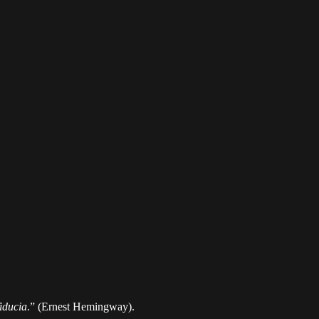
fiducia
.” (Ernest Hemingway).