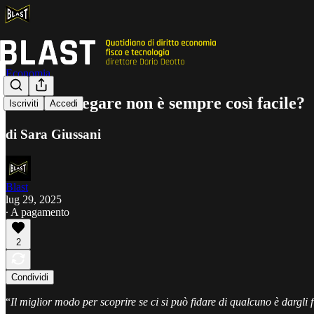
Economia
Perché delegare non è sempre così facile?
Iscriviti
Accedi
di Sara Giussani
Blast
lug 29, 2025
∙ A pagamento
2
Condividi
“
Il miglior modo per scoprire se ci si può fidare di qualcuno è dargli 