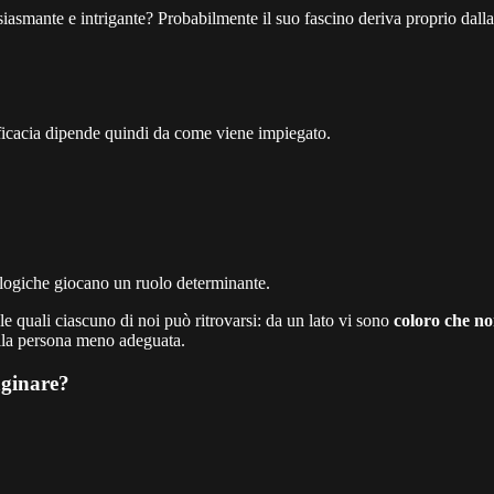
siasmante e intrigante? Probabilmente il suo fascino deriva proprio dall
fficacia dipende quindi da come viene impiegato.
logiche giocano un ruolo determinante.
e quali ciascuno di noi può ritrovarsi: da un lato vi sono
coloro che n
 alla persona meno adeguata.
aginare?