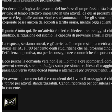
valore della prestazione professionale.
Per decenni la logica del lavoro e del
business
di un professionista è st
pricing
al tempo effettivo impiegato in una attività, da qui ai prossim
questo è legato alle automazioni e semiautomazioni che gli strumenti di 
corporate passa ancora da accordi a tariffa oraria, mentre oggi i clienti 
Il punto è tutto qui. Se un’attività che ieri richiedeva tre ore oggi si
giudizio, la riduzione del rischio, la capacità di prevenire errori, il p
La risposta, se siamo onesti, è già arrivata. Il tempo resta una metr
grazie all’IA, e l’80 per cento degli studi ritiene che nei prossimi ci
l’efficienza operativa, ma per le conseguenze economiche che porta con
Ecco perché la domanda vera non è se il
billing
a ore scomparirà doman
general counsel
, stretti tra
budget
sotto pressione e richiesta di maggio
passaggio verso
value-based billing
o alternative
fee arrangements
. T
Per avvocati, commercialisti e consulenti del lavoro il messaggio è chia
Flat fee
per attività standardizzabili. Canoni ricorrenti per consulenza 
lo consente.