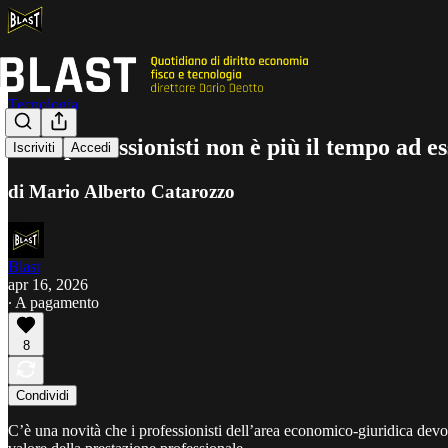
Tecnologia
Per i professionisti non è più il tempo ad e
Iscriviti
Accedi
di Mario Alberto Catarozzo
Blast
apr 16, 2026
∙ A pagamento
8
Condividi
C’è una novità che i professionisti dell’area economico-giuridica devono 