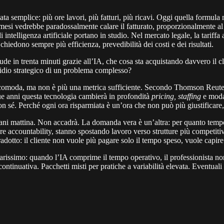
ata semplice: più ore lavori, più fatturi, più ricavi. Oggi quella formula 
i mesi vedrebbe paradossalmente calare il fatturato, proporzionalmente al
intelligenza artificiale portano in studio. Nel mercato legale, la tariffa
chiedono sempre più efficienza, prevedibilità dei costi e dei risultati.
 chiude in trenta minuti grazie all’IA, che cosa sta acquistando davvero 
residio strategico di un problema complesso?
ica comoda, ma non è più una metrica sufficiente. Secondo Thomson Reuter
nque anni questa tecnologia cambierà in profondità
pricing, staffing
e modal
 sé. Perché ogni ora risparmiata è un’ora che non può più giustificare, d
i mattina. Non accadrà. La domanda vera è un’altra: per quanto tempo p
re accountability, stanno spostando lavoro verso strutture più competitive
radotto: il cliente non vuole più pagare solo il tempo speso, vuole capire 
rissimo: quando l’IA comprime il tempo operativo, il professionista non p
continuativa. Pacchetti misti per pratiche a variabilità elevata. Eventual