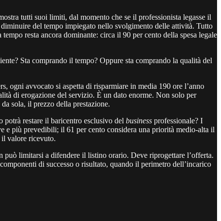
mostra tutti suoi limiti, dal momento che se il professionista legasse il
 diminuire del tempo impiegato nello svolgimento delle attività. Tutto
 a tempo resta ancora dominante: circa il 90 per cento della spesa legale
il cliente? Sta comprando il tempo? Oppure sta comprando la qualità del
s, ogni avvocato si aspetta di risparmiare in media 190 ore l’anno
ità di erogazione del servizio. È un dato enorme. Non solo per
a sola, il prezzo della prestazione.
otrà restare il baricentro esclusivo del
business
professionale? I
 e più prevedibili; il 61 per cento considera una priorità medio-alta il
il valore ricevuto.
uò limitarsi a difendere il listino orario. Deve riprogettare l’offerta.
i componenti di successo o risultato, quando il perimetro dell’incarico