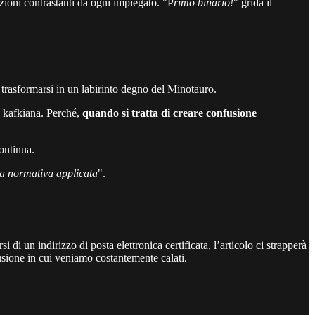
azioni contrastanti da ogni impiegato. "P
rimo binario!
" grida il
a trasformarsi in un labirinto degno del Minotauro.
za kafkiana. Perché,
quando si tratta di creare confusione
ontinua.
za normativa applicata
".
i di un indirizzo di posta elettronica certificata, l’articolo ci strapperà
fusione in cui veniamo costantemente calati.