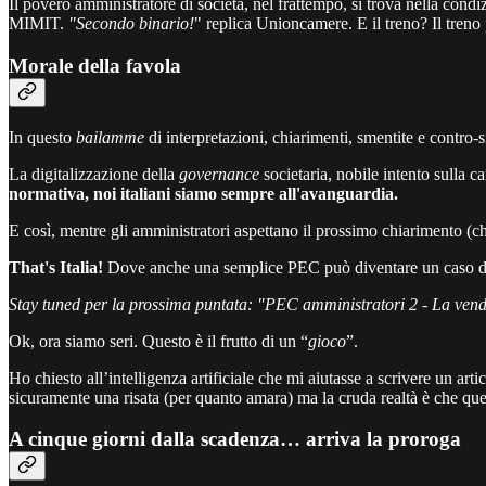
Il povero amministratore di società, nel frattempo, si trova nella cond
MIMIT.
"Secondo binario!
" replica Unioncamere. E il treno? Il treno
Morale della favola
In questo
bailamme
di interpretazioni, chiarimenti, smentite e contro-s
La digitalizzazione della
governance
societaria, nobile intento sulla c
normativa, noi italiani siamo sempre all'avanguardia.
E così, mentre gli amministratori aspettano il prossimo chiarimento (ch
That's Italia!
Dove anche una semplice PEC può diventare un caso di stu
Stay tuned per la prossima puntata: "PEC amministratori 2 - La vendet
Ok, ora siamo seri. Questo è il frutto di un “
gioco
”.
Ho chiesto all’intelligenza artificiale che mi aiutasse a scrivere un artic
sicuramente una risata (per quanto amara) ma la cruda realtà è che que
A cinque giorni dalla scadenza… arriva la proroga