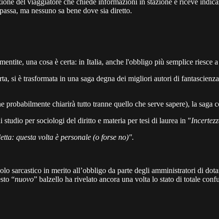
izione del viaggiatore che chiede informazioni in stazione e riceve indic
 passa, ma nessuno sa bene dove sia diretto.
mentite, una cosa è certa: in Italia, anche l'obbligo più semplice riesce 
arta, si è trasformata in una saga degna dei migliori autori di fantascien
e probabilmente chiarirà tutto tranne quello che serve sapere), la saga c
dio per sociologi del diritto e materia per tesi di laurea in "
Incertez
ta: questa volta è personale (o forse no)".
olo sarcastico in merito all’obbligo da parte degli amministratori di dotars
sto “
nuovo
” balzello ha rivelato ancora una volta lo stato di totale con