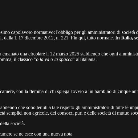
imo capolavoro normativo: l'obbligo per gli amministratori di società di 
, dalla L 17 dicembre 2012, n. 221. Fin qui, tutto normale.
In Italia, 
ha emanato una circolare il 12 marzo 2025 stabilendo che ogni amministr
omma, il classico "
o la va o la spacca
" all'italiana.
oncamere, con la flemma di chi spiega l'ovvio a un bambino di cinque an
ilendo che sono tenuti a tale rispetto gli amministratori di tutte le impr
cietà semplici non agricole, dei consorzi puri e delle società di mutuo soc
della società.
camere se ne esce con una nuova nota.