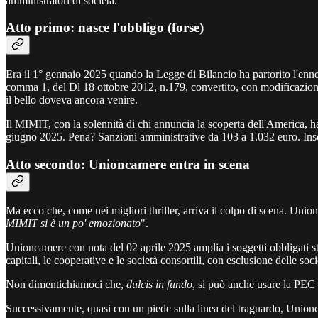
amministratori di società.
Atto primo: nasce l'obbligo (forse)
Era il 1° gennaio 2025 quando la Legge di Bilancio ha partorito l'ennes
comma 1, del Dl 18 ottobre 2012, n.179, convertito, con modificazioni
il bello doveva ancora venire.
Il MIMIT, con la solennità di chi annuncia la scoperta dell'America, 
giugno 2025. Pena? Sanzioni amministrative da 103 a 1.032 euro. Ins
Atto secondo: Unioncamere entra in scena
Ma ecco che, come nei migliori thriller, arriva il colpo di scena. Uni
MIMIT si è un po' emozionato
".
Unioncamere con nota del 02 aprile 2025 amplia i soggetti obbligati stab
capitali, le cooperative e le società consortili, con esclusione delle so
Non dimentichiamoci che,
dulcis in fundo
, si può anche usare la PEC 
Successivamente, quasi con un piede sulla linea del traguardo, Union