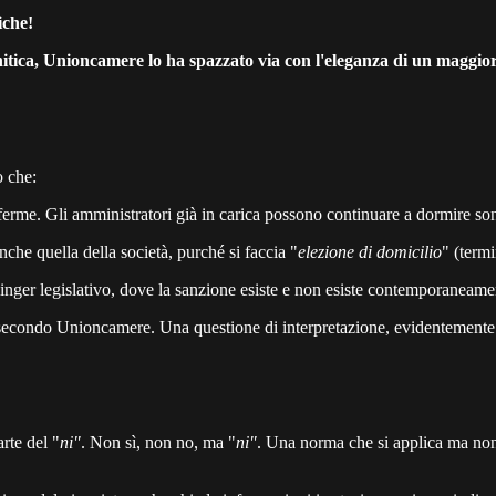
iche!
nitica, Unioncamere lo ha spazzato via con l'eleganza di un maggio
o che:
erme. Gli amministratori già in carica possono continuare a dormire sonn
nche quella della società, purché si faccia "
elezione di domicilio
" (term
dinger legislativo, dove la sanzione esiste e non esiste contemporaneame
secondo Unioncamere. Una questione di interpretazione, evidentemente
rte del "
ni"
. Non sì, non no, ma "
ni"
. Una norma che si applica ma non 