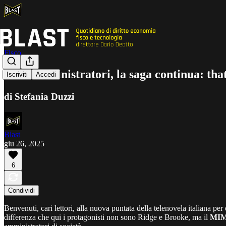
Fisco
PEC amministratori, la saga continua: that'
Iscriviti
Accedi
di Stefania Duzzi
Blast
giu 26, 2025
6
Condividi
Benvenuti, cari lettori, alla nuova puntata della telenovela italiana per
differenza che qui i protagonisti non sono Ridge e Brooke, ma il
MIMI