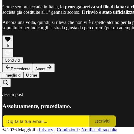
Come sempre accade in Italia,
la proroga arriva sul filo di lana: a 
società già costituite al 1° gennaio scorso.
Il rinvio è stato ufficial
Ancora una volta, quindi, si rileva che non vi è rispetto alcuno per la 
soprattutto per indicargli la strada giusta da percorrere (per un adem
6
Condividi
Precedente
Avanti
Il meglio di
Ultime
Nessun post
Assolutamente, procediamo.
Iscriviti
© 2026 Maggioli
·
Privacy
∙
Condizioni
∙
Notifica di raccolta