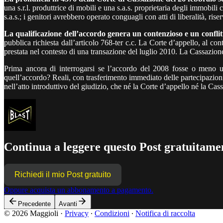
una s.r.l. produttrice di mobili e una s.a.s. proprietaria degli immobili co
s.a.s.; i genitori avrebbero operato conguagli con atti di liberalità, ris
La qualificazione dell’accordo genera un contenzioso e un conflitt
pubblica richiesta dall’articolo 768-ter c.c. La Corte d’appello, al con
prestata nel contesto di una transazione del luglio 2010. La Cassazione,
Prima ancora di interrogarsi se l’accordo del 2008 fosse o meno un
quell’accordo? Reali, con trasferimento immediato delle partecipazioni? 
nell’atto introduttivo del giudizio, che né la Corte d’appello né la C
Continua a leggere questo Post gratuitamen
Richiedi il mio Post gratuito
Oppure acquista un abbonamento a pagamento.
Precedente
Avanti
© 2026 Maggioli
·
Privacy
∙
Condizioni
∙
Notifica di raccolta