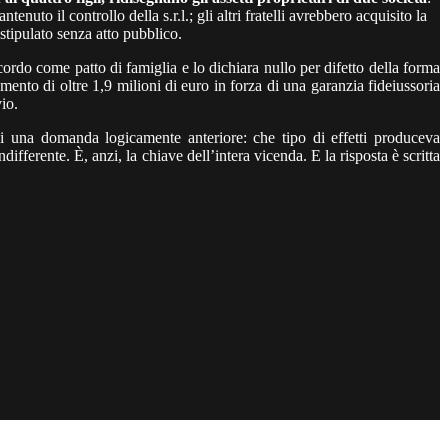
tenuto il controllo della s.r.l.; gli altri fratelli avrebbero acquisito la
 stipulato senza atto pubblico.
ccordo come patto di famiglia e lo dichiara nullo per difetto della forma
amento di oltre 1,9 milioni di euro in forza di una garanzia fideiussoria
io.
si una domanda logicamente anteriore: che tipo di effetti produceva
fferente. È, anzi, la chiave dell’intera vicenda. E la risposta è scritta