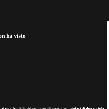
on ha visto
 quattro figli, ridisegnano gli assetti proprietari di due società
: