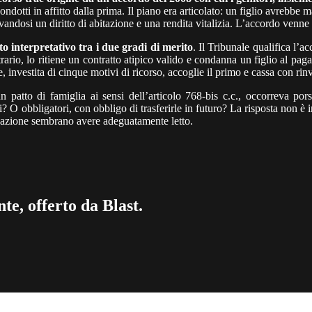
ndotti in affitto dalla prima. Il piano era articolato: un figlio avrebbe man
ervandosi un diritto di abitazione e una rendita vitalizia. L’accordo venne
o interpretativo tra i due gradi di merito
. Il Tribunale qualifica l’a
trario, lo ritiene un contratto atipico valido e condanna un figlio al pag
 investita di cinque motivi di ricorso, accoglie il primo e cassa con rinv
 patto di famiglia ai sensi dell’articolo 768-bis c.c., occorreva por
O obbligatori, con obbligo di trasferirle in futuro? La risposta non è indi
assazione sembrano avere adeguatamente letto.
te, offerto da Blast.