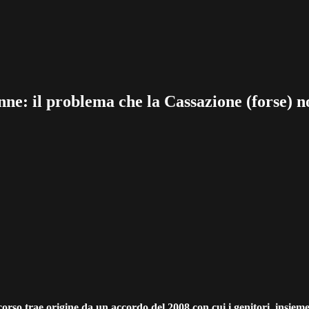
enne: il problema che la Cassazione (forse) n
so trae origine da un accordo del 2008 con cui i genitori, insieme ai