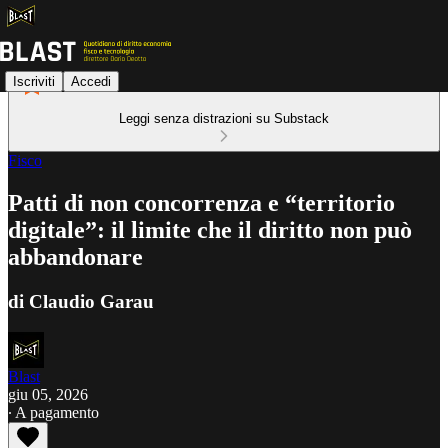
Iscriviti
Accedi
Leggi senza distrazioni su Substack
Fisco
Patti di non concorrenza e “territorio
digitale”: il limite che il diritto non può
abbandonare
di Claudio Garau
Blast
giu 05, 2026
∙ A pagamento