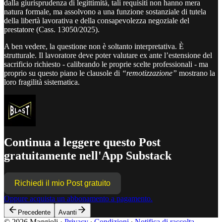
dalla giurisprudenza di legittimità, tali requisiti non hanno mera
natura formale, ma assolvono a una funzione sostanziale di tutela
della libertà lavorativa e della consapevolezza negoziale del
prestatore (Cass. 13050/2025).
A ben vedere, la questione non è soltanto interpretativa. È
strutturale. Il lavoratore deve poter valutare ex ante l’estensione del
sacrificio richiesto - calibrando le proprie scelte professionali - ma
proprio su questo piano le clausole di
“remotizzazione”
mostrano la
loro fragilità sistematica.
Continua a leggere questo Post
gratuitamente nell'App Substack
Richiedi il mio Post gratuito
Oppure acquista un abbonamento a pagamento.
Precedente
Avanti
© 2026 Maggioli
·
Privacy
∙
Condizioni
∙
Notifica di raccolta