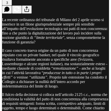
3
La recente ordinanza del tribunale di Milano del 2 aprile scorso si
inserisce in un filone giurisprudenziale sempre più sensibile
all’impatto dell’evoluzione tecnologica sui patti di non concorrenza:
fino a che punto la digitalizzazione del lavoro può incidere sulla
nozione giuridica di
“limite territoriale
”, senza comprometterne la
funzione di garanzia?
Il caso concreto traeva origine da un patto di non concorrenza
stipulato con un private banker, nel quale il vincolo geografico
risultava formalmente ancorato a specifiche aree (Svizzera,
Lussemburgo e alcune regioni italiane), ma sostanzialmente esteso -
mediante clausole di cosiddetta “
remotizzazione” -
anche ai luoghi
in cui l’attività lavorativa “
producesse in tutto o in parte i propri
effetti”
o venisse
“utilizzata”.
Proprio tale estensione ha condotto il
Collegio a dichiarare la nullità dell’intero accordo per
indeterminatezza del limite di luogo.
Il fulcro della decisione si colloca nell’articolo 2125 c.c., norma che
condiziona la validità del patto di non concorrenza alla compresenza
di requisiti stringenti: forma scritta, corrispettivo adeguato, limiti di
oggetto, tempo e luogo determinati o determinabili. Come chiarito