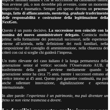
Non avviene più, o non dovrebbe più avvenire, come un momento
improvviso e traumatico. Sempre più spesso diventa un
processo
lungo, fatto di
affiancamento,
mentoring, graduale
trasferimento
delle responsabilità e costruzione della legittimazione della
NextGen
.
Questo è un punto decisivo.
La successione non coincide con la
nomina del nuovo amministratore delegato.
Comincia molto
prima: nella formazione dei potenziali successori, nelle esperienze
esterne all’azienda, nella definizione dei ruoli familiari, nella
composizione del consiglio di amministrazione, nella chiarezza dei
criteri con cui si sceglie chi guiderà l’impresa.
Un tratto rilevante del caso italiano è la lunga permanenza della
generazione senior al vertice: secondo l’Osservatorio AUB, il
trasferimento della guida avviene mediamente quando la
generazione senior ha circa 75 anni, mentre i successori entrano al
vertice intorno ai 45 anni. Questo può garantire continuità, ma può
anche rallentare innovazione, digitalizzazione e apertura
internazionale.
In altre parole:
l’esperienza è un patrimonio, ma può diventare un
freno se non viene trasmessa a dovere.