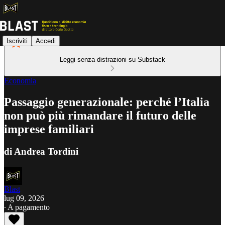
Iscriviti
Accedi
Leggi senza distrazioni su Substack
Economia
Passaggio generazionale: perché l’Italia
non può più rimandare il futuro delle
imprese familiari
di Andrea Tordini
Blast
lug 09, 2026
∙ A pagamento