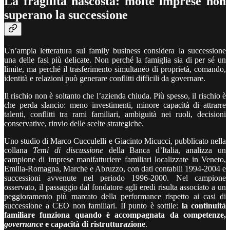
La fragilità nascosta: molte imprese non
superano la successione
Un’ampia letteratura sul family business considera la successione
una delle fasi più delicate. Non perché la famiglia sia di per sé un
limite, ma perché il trasferimento simultaneo di proprietà, comando,
identità e relazioni può generare conflitti difficili da governare.
Il rischio non è soltanto che l’azienda chiuda. Più spesso, il rischio è
che perda slancio: meno investimenti, minore capacità di attrarre
talenti, conflitti tra rami familiari, ambiguità nei ruoli, decisioni
conservative, rinvio delle scelte strategiche.
Uno studio di Marco Cucculelli e Giacinto Micucci, pubblicato nella
collana
Temi di discussione
della Banca d’Italia, analizza un
campione di imprese manifatturiere familiari localizzate in Veneto,
Emilia-Romagna, Marche e Abruzzo, con dati contabili 1994-2004 e
successioni avvenute nel periodo 1996-2000. Nel campione
osservato, il passaggio dal fondatore agli eredi risulta associato a un
peggioramento più marcato della performance rispetto ai casi di
successione a CEO non familiari. Il punto è sottile:
la continuità
familiare funziona quando è accompagnata da competenze,
governance
e capacità di ristrutturazione
.