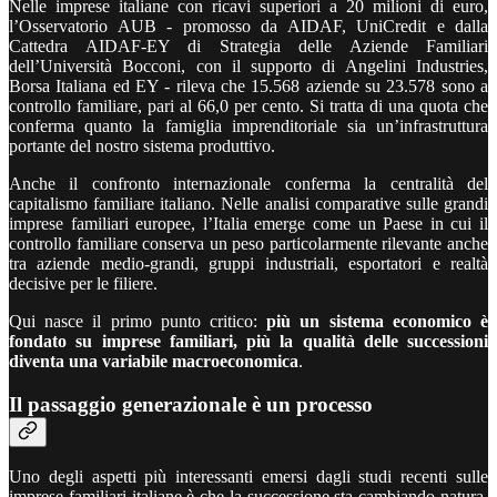
Nelle imprese italiane con ricavi superiori a 20 milioni di euro,
l’Osservatorio AUB - promosso da AIDAF, UniCredit e dalla
Cattedra AIDAF-EY di Strategia delle Aziende Familiari
dell’Università Bocconi, con il supporto di Angelini Industries,
Borsa Italiana ed EY - rileva che 15.568 aziende su 23.578 sono a
controllo familiare, pari al 66,0 per cento. Si tratta di una quota che
conferma quanto la famiglia imprenditoriale sia un’infrastruttura
portante del nostro sistema produttivo.
Anche il confronto internazionale conferma la centralità del
capitalismo familiare italiano. Nelle analisi comparative sulle grandi
imprese familiari europee, l’Italia emerge come un Paese in cui il
controllo familiare conserva un peso particolarmente rilevante anche
tra aziende medio-grandi, gruppi industriali, esportatori e realtà
decisive per le filiere.
Qui nasce il primo punto critico:
più un sistema economico è
fondato su imprese familiari, più la qualità delle successioni
diventa una variabile macroeconomica
.
Il passaggio generazionale è un processo
Uno degli aspetti più interessanti emersi dagli studi recenti sulle
imprese familiari italiane è che la successione sta cambiando natura.