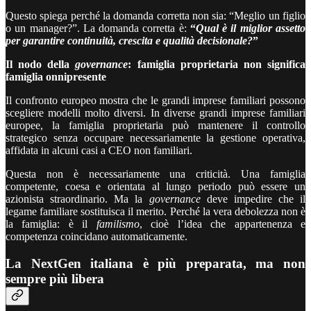
Questo spiega perché la domanda corretta non sia: “Meglio un figlio
o un manager?”. La domanda corretta è:
“
Qual è il miglior assetto
per garantire continuità, crescita e qualità decisionale?
”
Il nodo della
governance
: famiglia proprietaria non significa
famiglia onnipresente
Il confronto europeo mostra che le grandi imprese familiari possono
scegliere modelli molto diversi. In diverse grandi imprese familiari
europee, la famiglia proprietaria può mantenere il controllo
strategico senza occupare necessariamente la gestione operativa,
affidata in alcuni casi a CEO non familiari.
Questa non è necessariamente una criticità. Una famiglia
competente, coesa e orientata al lungo periodo può essere un
azionista straordinario. Ma la
governance
deve impedire che il
legame familiare sostituisca il merito. Perché la vera debolezza non è
la famiglia: è il
familismo
, cioè l’idea che appartenenza e
competenza coincidano automaticamente.
La NextGen italiana è più preparata, ma non
sempre più libera