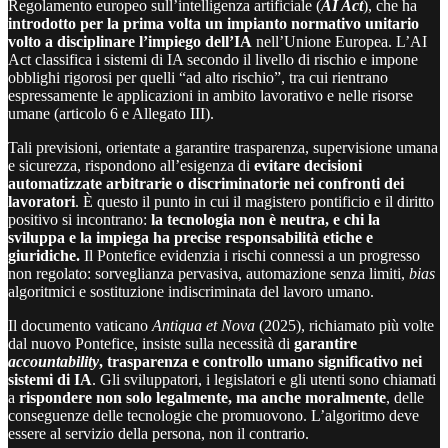
Regolamento europeo sull’intelligenza artificiale (
AI Act
), che ha
introdotto per la prima volta un impianto normativo unitario
volto a disciplinare l’impiego dell’IA
nell’Unione Europea. L’AI
Act classifica i sistemi di IA secondo il livello di rischio e impone
obblighi rigorosi per quelli “ad alto rischio”, tra cui rientrano
espressamente le applicazioni in ambito lavorativo e nelle risorse
umane (articolo 6 e Allegato III).
Tali previsioni, orientate a garantire trasparenza, supervisione umana
e sicurezza, rispondono all’esigenza di
evitare decisioni
automatizzate arbitrarie o discriminatorie nei confronti dei
lavoratori
. È questo il punto in cui il magistero pontificio e il diritto
positivo si incontrano:
la tecnologia non è neutra, e chi la
sviluppa e la impiega ha precise responsabilità etiche e
giuridiche.
Il Pontefice evidenzia i rischi connessi a un progresso
non regolato: sorveglianza pervasiva, automazione senza limiti,
bias
algoritmici e sostituzione indiscriminata del lavoro umano.
Il documento vaticano
Antiqua et Nova
(2025), richiamato più volte
dal nuovo Pontefice, insiste sulla necessità di
garantire
accountability
, trasparenza e controllo umano significativo nei
sistemi di IA
. Gli sviluppatori, i legislatori e gli utenti sono chiamati
a
rispondere non solo legalmente, ma anche moralmente
, delle
conseguenze delle tecnologie che promuovono. L’algoritmo deve
essere al servizio della persona, non il contrario.