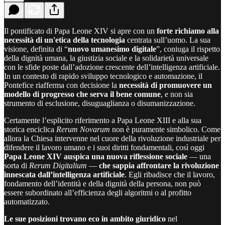
Il pontificato di Papa Leone XIV si apre con un
forte richiamo alla
necessità di un'etica della tecnologia
centrata sull’uomo. La sua
visione, definita di “
nuovo umanesimo digitale
”, coniuga il rispetto
della dignità umana, la giustizia sociale e la solidarietà universale
con le sfide poste dall’adozione crescente dell’intelligenza artificiale.
In un contesto di rapido sviluppo tecnologico e automazione, il
Pontefice riafferma con decisione la
necessità di promuovere un
modello di progresso che serva il bene comune
, e non sia
strumento di esclusione, disuguaglianza o disumanizzazione.
Certamente l’esplicito riferimento a Papa Leone XIII e alla sua
storica enciclica
Rerum Novarum
non è puramente simbolico. Come
allora la Chiesa intervenne nel cuore della rivoluzione industriale per
difendere il lavoro umano e i suoi diritti fondamentali, così oggi
Papa Leone XIV auspica una nuova riflessione sociale
— una
sorta di
Rerum Digitalium
—
che sappia affrontare la rivoluzione
innescata dall’intelligenza artificiale
. Egli ribadisce che il lavoro,
fondamento dell’identità e della dignità della persona, non può
essere subordinato all’efficienza degli algoritmi o al profitto
automatizzato.
Le sue posizioni trovano eco in ambito giuridico
nel