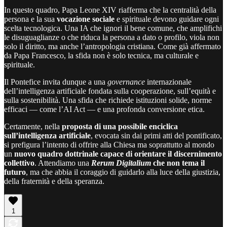
In questo quadro, Papa Leone XIV riafferma che la centralità della
persona e la sua
vocazione
sociale
e spirituale devono guidare ogni
scelta tecnologica. Una IA che ignori il bene comune, che amplifichi
le disuguaglianze o che riduca la persona a dato o profilo, viola non
solo il diritto, ma anche l’antropologia cristiana. Come già affermato
da Papa Francesco, la sfida non è solo tecnica, ma culturale e
spirituale.
Il Pontefice invita dunque a una
governance
internazionale
dell’intelligenza artificiale fondata sulla cooperazione, sull’equità e
sulla sostenibilità. Una sfida che richiede istituzioni solide, norme
efficaci — come l’AI Act — e una profonda conversione etica.
Certamente, nella
proposta di una possibile enciclica
sull’intelligenza artificiale
, evocata sin dai primi atti del pontificato,
si prefigura l’intento di offrire alla Chiesa ma soprattutto al mondo
un
nuovo quadro dottrinale capace di orientare il discernimento
collettivo
. Attendiamo una
Rerum Digitalium
che non tema il
futuro
, ma che abbia il coraggio di guidarlo alla luce della giustizia,
della fraternità e della speranza.
1