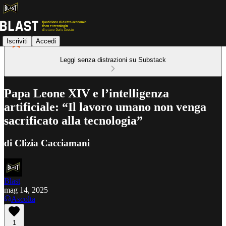
Iscriviti
Accedi
Leggi senza distrazioni su Substack
Papa Leone XIV e l’intelligenza
artificiale: “Il lavoro umano non venga
sacrificato alla tecnologia”
di Clizia Cacciamani
Blast
mag 14, 2025
Ascolta
1