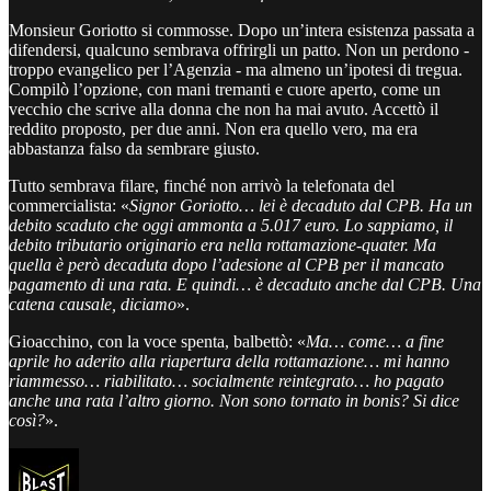
Monsieur Goriotto si commosse. Dopo un’intera esistenza passata a
difendersi, qualcuno sembrava offrirgli un patto. Non un perdono -
troppo evangelico per l’Agenzia - ma almeno un’ipotesi di tregua.
Compilò l’opzione, con mani tremanti e cuore aperto, come un
vecchio che scrive alla donna che non ha mai avuto. Accettò il
reddito proposto, per due anni. Non era quello vero, ma era
abbastanza falso da sembrare giusto.
Tutto sembrava filare, finché non arrivò la telefonata del
commercialista: «
Signor Goriotto… lei è decaduto dal CPB. Ha un
debito scaduto che oggi ammonta a 5.017 euro. Lo sappiamo, il
debito tributario originario era nella rottamazione-quater. Ma
quella è però decaduta dopo l’adesione al CPB per il mancato
pagamento di una rata. E quindi… è decaduto anche dal CPB. Una
catena causale, diciamo
».
Gioacchino, con la voce spenta, balbettò: «
Ma… come… a fine
aprile ho aderito alla riapertura della rottamazione… mi hanno
riammesso… riabilitato… socialmente reintegrato… ho pagato
anche una rata l’altro giorno. Non sono tornato in bonis? Si dice
così?
».