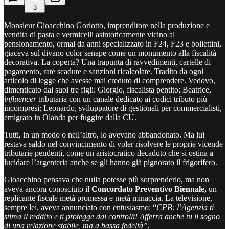
3
Monsieur Gioacchino Goriotto, imprenditore nella produzione e
vendita di pasta e vermicelli asintoticamente vicino al
pensionamento, ormai da anni specializzato in F24, F23 e bollettini,
giaceva sul divano color senape come un monumento alla fiscalità
decorativa. La coperta? Una trapunta di ravvedimenti, cartelle di
pagamento, rate scadute e sanzioni ricalcolate. Tradito da ogni
articolo di legge che avesse mai creduto di comprendere. Vedovo,
dimenticato dai suoi tre figli: Giorgio, fiscalista pentito; Beatrice,
influencer
tributaria con un canale dedicato ai codici tributo più
incompresi; Leonardo, sviluppatore di gestionali per commercialisti,
emigrato in Olanda per fuggire dalla CU.
Tutti, in un modo o nell’altro, lo avevano abbandonato. Ma lui
restava saldo nel convincimento di voler risolvere le proprie vicende
tributarie pendenti, come un aristocratico decaduto che si ostina a
lucidare l’argenteria anche se gli hanno già pignorato il frigorifero.
Gioacchino pensava che nulla potesse più sorprenderlo, ma non
aveva ancora conosciuto il
Concordato Preventivo Biennale,
un
replicante fiscale metà promessa e metà minaccia. La televisione,
sempre lei, aveva annunciato con entusiasmo: “
CPB: l’Agenzia ti
stima il reddito e ti protegge dai controlli! Afferra anche tu il sogno
di una relazione stabile, ma a bassa fedeltà”.