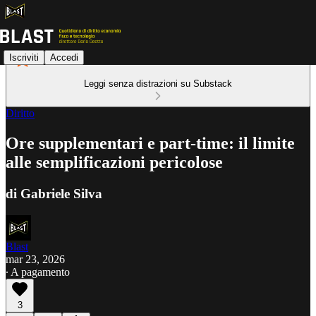
Iscriviti
Accedi
Leggi senza distrazioni su Substack
Diritto
Ore supplementari e part-time: il limite
alle semplificazioni pericolose
di Gabriele Silva
Blast
mar 23, 2026
∙ A pagamento
3