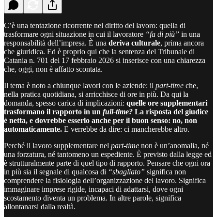
C’è una tentazione ricorrente nel diritto del lavoro: quella di
trasformare ogni situazione in cui il lavoratore
“fa di più”
in una
responsabilità dell’impresa. È una
deriva culturale
, prima ancora
che giuridica. Ed è proprio qui che la sentenza del Tribunale di
Catania n. 701 del 17 febbraio 2026 si inserisce con una chiarezza
che, oggi, non è affatto scontata.
Il tema è noto a chiunque lavori con le aziende: il
part-time
che,
nella pratica quotidiana, si arricchisce di ore in più. Da qui la
domanda, spesso carica di implicazioni:
quelle ore supplementari
trasformano il rapporto in un
full-time?
La risposta del giudice
è netta, e dovrebbe esserlo anche per il buon senso: no, non
automaticamente.
E verrebbe da dire: ci mancherebbe altro.
Perché il lavoro supplementare nel
part-time
non è un’anomalia, né
una forzatura, né tantomeno un espediente. È previsto dalla legge ed
è strutturalmente parte di quel tipo di rapporto. Pensare che ogni ora
in più sia il segnale di qualcosa di
“sbagliato”
significa non
comprendere la fisiologia dell’organizzazione del lavoro. Significa
immaginare imprese rigide, incapaci di adattarsi, dove ogni
scostamento diventa un problema. In altre parole, significa
allontanarsi dalla realtà.