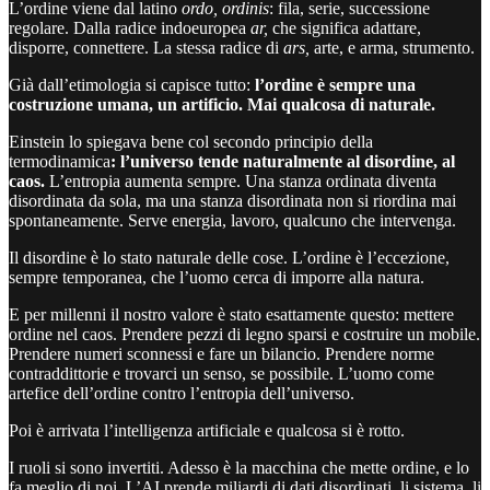
L’ordine viene dal latino
ordo, ordinis
: fila, serie, successione
regolare. Dalla radice indoeuropea
ar,
che significa adattare,
disporre, connettere. La stessa radice di
ars,
arte, e arma, strumento.
Già dall’etimologia si capisce tutto:
l’ordine è sempre una
costruzione umana, un artificio. Mai qualcosa di naturale.
Einstein lo spiegava bene col secondo principio della
termodinamica
: l’universo tende naturalmente al disordine, al
caos.
L’entropia aumenta sempre. Una stanza ordinata diventa
disordinata da sola, ma una stanza disordinata non si riordina mai
spontaneamente. Serve energia, lavoro, qualcuno che intervenga.
Il disordine è lo stato naturale delle cose. L’ordine è l’eccezione,
sempre temporanea, che l’uomo cerca di imporre alla natura.
E per millenni il nostro valore è stato esattamente questo: mettere
ordine nel caos. Prendere pezzi di legno sparsi e costruire un mobile.
Prendere numeri sconnessi e fare un bilancio. Prendere norme
contraddittorie e trovarci un senso, se possibile. L’uomo come
artefice dell’ordine contro l’entropia dell’universo.
Poi è arrivata l’intelligenza artificiale e qualcosa si è rotto.
I ruoli si sono invertiti. Adesso è la macchina che mette ordine, e lo
fa meglio di noi. L’AI prende miliardi di dati disordinati, li sistema, li