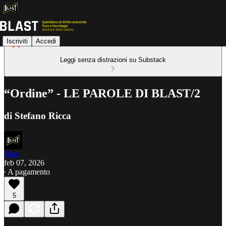
Iscriviti
Accedi
Leggi senza distrazioni su Substack
“Ordine” - LE PAROLE DI BLAST/2
di Stefano Ricca
Blast
feb 07, 2026
∙ A pagamento
5