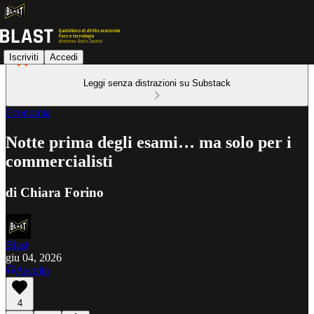
Iscriviti
Accedi
Leggi senza distrazioni su Substack
Economia
Notte prima degli esami… ma solo per i
commercialisti
di Chiara Forino
Blast
giu 04, 2026
Ascolta
4