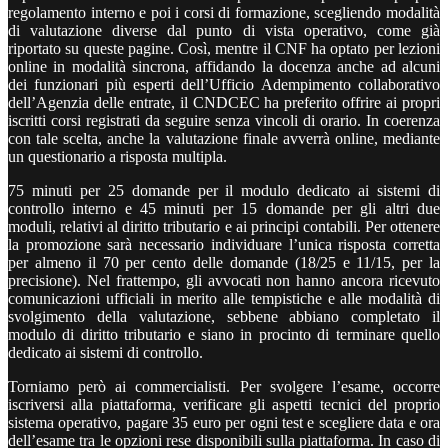
regolamento interno e poi i corsi di formazione, scegliendo modalità
di valutazione diverse dal punto di vista operativo, come già
riportato su queste pagine. Così, mentre il CNF ha optato per lezioni
online in modalità sincrona, affidando la docenza anche ad alcuni
dei funzionari più esperti dell’Ufficio Adempimento collaborativo
dell’Agenzia delle entrate, il CNDCEC ha preferito offrire ai propri
iscritti corsi registrati da seguire senza vincoli di orario. In coerenza
con tale scelta, anche la valutazione finale avverrà online, mediante
un questionario a risposta multipla.
75 minuti per 25 domande per il modulo dedicato ai sistemi di
controllo interno e 45 minuti per 15 domande per gli altri due
moduli, relativi al diritto tributario e ai principi contabili. Per ottenere
la promozione sarà necessario individuare l’unica risposta corretta
per almeno il 70 per cento delle domande (18/25 e 11/15, per la
precisione). Nel frattempo, gli avvocati non hanno ancora ricevuto
comunicazioni ufficiali in merito alle tempistiche e alle modalità di
svolgimento della valutazione, sebbene abbiano completato il
modulo di diritto tributario e siano in procinto di terminare quello
dedicato ai sistemi di controllo.
Torniamo però ai commercialisti. Per svolgere l’esame, occorre
iscriversi alla piattaforma, verificare gli aspetti tecnici del proprio
sistema operativo, pagare 35 euro per ogni test e scegliere data e ora
dell’esame tra le opzioni rese disponibili sulla piattaforma. In caso di