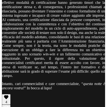
effettive modalità di certificazione hanno generato timori che la
certificazione stessa e, di conseguenza, i professionisti chiamati a
rilasciarla, possano diventare l’ennesimo e costoso formalismo di un
sistema ingessato e incapace di creare valore aggiunto alle imprese.
Al contrario, una certificazione rilasciata da persone competenti, in
collaborazione con la committenza e con l’obiettivo del continuo
miglioramento del modello in un ciclo di auto-apprendimento, può
consentire alle società di testare non solo il design, ma anche la reale
efficacia del modello adottato, consolidando le basi di una relazione
realmente più sana e paritaria con l’Amministrazione finanziaria.
Come sempre, non è la teoria, ma sono le modalità pratiche di
esecuzione di un obbligo a fare la differenza tra un obiettivo
raggiunto in uno scenario
win-win
e un fallimento comunicativo e
istituzionale. Per questo, il rigore della valutazione dei
commercialisti certificatori merita di essere accolto con favore, in
attesa di verificare se, nel tempo, l’intero iter formativo e di
abilitazione sarà in grado di superare l’esame più difficile: quello sul
campo.
Intanto, cari commercialisti e care commercialiste, “
questa notte è
ancora vostra!
” In bocca al lupo!
4