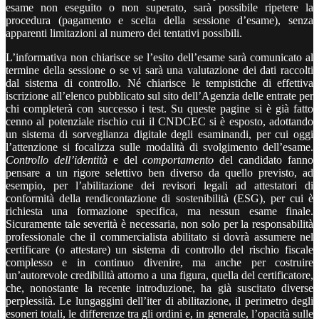
esame non eseguito o non superato, sarà possibile ripetere la
procedura (pagamento e scelta della sessione d’esame), senza
apparenti limitazioni al numero dei tentativi possibili.
L’informativa non chiarisce se l’esito dell’esame sarà comunicato al
termine della sessione o se vi sarà una valutazione dei dati raccolti
dal sistema di controllo. Né chiarisce le tempistiche di effettiva
iscrizione all’elenco pubblicato sul sito dell’Agenzia delle entrate per
chi completerà con successo i test. Su queste pagine si è già fatto
cenno al potenziale rischio cui il CNDCEC si è esposto, adottando
un sistema di sorveglianza digitale degli esaminandi, per cui oggi
l’attenzione si focalizza sulle modalità di svolgimento dell’esame.
Controllo dell’identità
e del
comportamento
del candidato fanno
pensare a un rigore selettivo ben diverso da quello previsto, ad
esempio, per l’abilitazione dei revisori legali ad attestatori di
conformità della rendicontazione di sostenibilità (ESG), per cui è
richiesta una formazione specifica, ma nessun esame finale.
Sicuramente tale severità è necessaria, non solo per la responsabilità
professionale che il commercialista abilitato si dovrà assumere nel
certificare (o attestare) un sistema di controllo del rischio fiscale
complesso e in continuo divenire, ma anche per costruire
un’autorevole credibilità attorno a una figura, quella del certificatore,
che, nonostante la recente introduzione, ha già suscitato diverse
perplessità. Le lungaggini dell’iter di abilitazione, il perimetro degli
esoneri totali, le differenze tra gli ordini e, in generale, l’opacità sulle