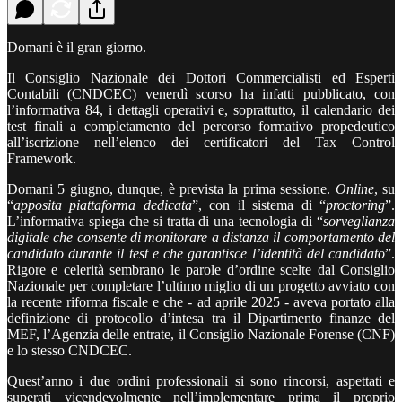
Domani è il gran giorno.
Il Consiglio Nazionale dei Dottori Commercialisti ed Esperti
Contabili (CNDCEC) venerdì scorso ha infatti pubblicato, con
l’informativa 84, i dettagli operativi e, soprattutto, il calendario dei
test finali a completamento del percorso formativo propedeutico
all’iscrizione nell’elenco dei certificatori del Tax Control
Framework.
Domani 5 giugno, dunque, è prevista la prima sessione.
Online
, su
“
apposita piattaforma dedicata
”, con il sistema di “
proctoring
”.
L’informativa spiega che si tratta di una tecnologia di “
sorveglianza
digitale che consente di monitorare a distanza il comportamento del
candidato durante il test e che garantisce l’identità del candidato
”.
Rigore e celerità sembrano le parole d’ordine scelte dal Consiglio
Nazionale per completare l’ultimo miglio di un progetto avviato con
la recente riforma fiscale e che - ad aprile 2025 - aveva portato alla
definizione di protocollo d’intesa tra il Dipartimento finanze del
MEF, l’Agenzia delle entrate, il Consiglio Nazionale Forense (CNF)
e lo stesso CNDCEC.
Quest’anno i due ordini professionali si sono rincorsi, aspettati e
superati vicendevolmente nell’implementare prima il proprio