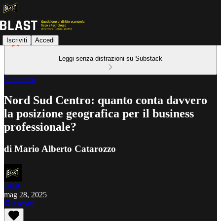
Iscriviti
Accedi
Leggi senza distrazioni su Substack
Economia
Nord Sud Centro: quanto conta davvero
la posizione geografica per il business
professionale?
di Mario Alberto Catarozzo
Blast
mag 28, 2025
Ascolta