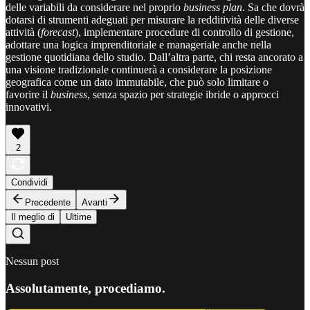
delle variabili da considerare nel proprio
business plan
. Sa che dovrà
dotarsi di strumenti adeguati per misurare la redditività delle diverse
attività (
forecast
), implementare procedure di controllo di gestione,
adottare una logica imprenditoriale e manageriale anche nella
gestione quotidiana dello studio. Dall’altra parte, chi resta ancorato a
una visione tradizionale continuerà a considerare la posizione
geografica come un dato immutabile, che può solo limitare o
favorire il
business
, senza spazio per strategie ibride o approcci
innovativi.
2
Condividi
Precedente
Avanti
Il meglio di
Ultime
Nessun post
Assolutamente, procediamo.