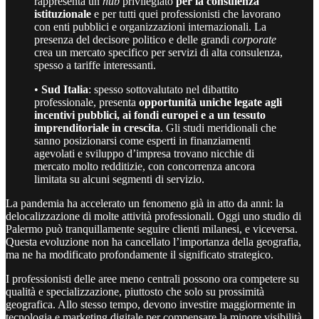
rappresenta un
hub
privilegiato
per la consulenza
istituzionale
e per tutti quei professionisti che lavorano
con enti pubblici e organizzazioni internazionali. La
presenza del decisore politico e delle grandi
corporate
crea un mercato specifico per servizi di alta consulenza,
spesso a tariffe interessanti.
•
Sud Italia
: spesso sottovalutato nel dibattito
professionale, presenta
opportunità uniche legate agli
incentivi pubblici, ai fondi europei e a un tessuto
imprenditoriale in crescita
. Gli studi meridionali che
sanno posizionarsi come esperti in finanziamenti
agevolati e sviluppo d’impresa trovano nicchie di
mercato molto redditizie, con concorrenza ancora
limitata su alcuni segmenti di servizio.
La pandemia ha accelerato un fenomeno già in atto da anni: la
delocalizzazione di molte attività professionali. Oggi uno studio di
Palermo può tranquillamente seguire clienti milanesi, e viceversa.
Questa evoluzione non ha cancellato l’importanza della geografia,
ma ne ha modificato profondamente il significato strategico.
I professionisti delle aree meno centrali possono ora competere su
qualità e specializzazione, piuttosto che solo su prossimità
geografica. Allo stesso tempo, devono investire maggiormente in
tecnologia e marketing digitale per compensare la minore visibilità