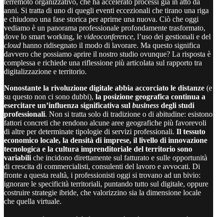
terremoto organizzativo, che ha accelerato processi già in atto da
anni. Si tratta di uno di quegli eventi eccezionali che tirano una riga
e chiudono una fase storica per aprirne una nuova. Ciò che oggi
vediamo è un panorama professionale profondamente trasformato,
dove lo smart working, le
videoconference
, l’uso dei gestionali e del
cloud
hanno ridisegnato il modo di lavorare. Ma questo significa
davvero che possiamo aprire il nostro studio ovunque? La risposta è
complessa e richiede una riflessione più articolata sul rapporto tra
digitalizzazione e territorio.
Nonostante la rivoluzione digitale abbia accorciato le distanze
(e
su questo non ci sono dubbi),
la posizione geografica continua a
esercitare un’influenza significativa sul
business
degli studi
professionali
. Non si tratta solo di tradizione o di abitudine: esistono
fattori concreti che rendono alcune aree geografiche più favorevoli
di altre per determinate tipologie di servizi professionali.
Il tessuto
economico locale, la densità di imprese, il livello di innovazione
tecnologica e la cultura imprenditoriale del territorio sono
variabili
che incidono direttamente sul fatturato e sulle opportunità
di crescita di commercialisti, consulenti del lavoro e avvocati. Di
fronte a questa realtà, i professionisti oggi si trovano ad un bivio:
ignorare le specificità territoriali, puntando tutto sul digitale, oppure
costruire strategie ibride, che valorizzino sia la dimensione locale
che quella virtuale.