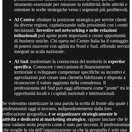
strumento essenziale per misurare la redditività delle attività e
orientare le scelte strategiche verso i segmenti più profittevoli.
Al Centro
: sfruttare la posizione strategica per servire clienti
da diverse regioni, capitalizzando sulla prossimità con i centri
decisionali.
Investire nel networking e nelle relazioni
istituzionali
può aprire porte importanti e creare opportunità
di
business
uniche. Chi opera nel Centro Italia ha il vantaggio
di potersi muovere con agilità tra Nord e Sud, offrendo servizi
integrati su scala nazionale.
Al Sud
: trasformare la conoscenza del territorio in
expertise
specifica
. Conoscere i meccanismi di finanziamento
territoriale e sviluppare competenze specifiche su incentivi e
agevolazioni può creare una clientela fidelizzata e disposta a
riconoscere il valore aggiunto della consulenza. Il
professionista del Sud può oggi affermarsi come "ponte" tra le
opportunità locali e i capitali nazionali e internazionali.
Se volessimo sintetizzare in una parola la scelta di fronte alla quale i
professionisti oggi si trovano, indipendentemente dalla loro
collocazione geografica,
è se organizzare strategicamente le
attività e dedicarsi al marketing strategico
, oppure lasciare che le
cose vadano
motu proprio
come è stato per decenni. Il professionista
che sceglie la via dell’organizzazione sa che la geografia è solo una