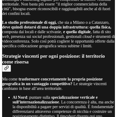
territoriale. Non basta più essere "il miglior commercialista della
città", bisogna essere riconoscibili e raggiungibili anche al di fuori
dei confini locali.
Lo studio professionale di oggi,
che sia a Milano o a Catanzaro,
deve quindi dotarsi di una doppia infrastruttura: quella fisica,
composta dai locali e dalle scrivanie,
e quella digitale
, fatta di sito
web,
presenza sui
social
professionali, gestionali
cloud
e strumenti di
videoconferenza. Solo così potrà cogliere le opportunità offerte dalla
specifica collocazione geografica senza subirne i limiti.
Strategie vincenti per ogni posizione: il territorio
come risorsa
Ma come
trasformare concretamente la propria posizione
geografica in un vantaggio competitivo?
Le strategie vincenti
cambiano in base all’area territoriale.
Al Nord
: puntare sulla
specializzazione verticale e
sull’internazionalizzazione
. La concorrenza è alta, ma anche
la disponibilità a pagare per servizi di qualità. È fondamentale
differenziarsi attraverso competenze di nicchia e costruire un
posizionamento distintivo. Il
timesheet
diventa qui uno