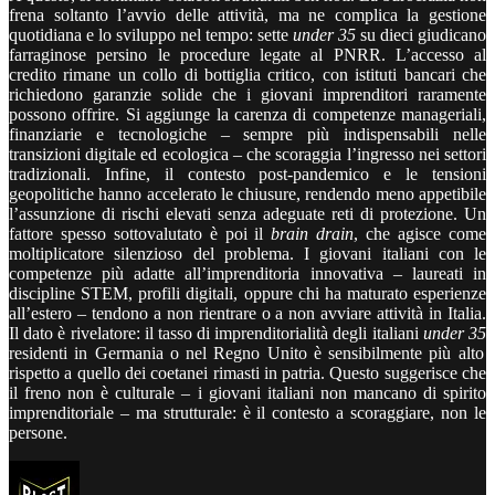
frena soltanto l’avvio delle attività, ma ne complica la gestione
quotidiana e lo sviluppo nel tempo: sette
under 35
su dieci giudicano
farraginose persino le procedure legate al PNRR. L’accesso al
credito rimane un collo di bottiglia critico, con istituti bancari che
richiedono garanzie solide che i giovani imprenditori raramente
possono offrire. Si aggiunge la carenza di competenze manageriali,
finanziarie e tecnologiche – sempre più indispensabili nelle
transizioni digitale ed ecologica – che scoraggia l’ingresso nei settori
tradizionali. Infine, il contesto post-pandemico e le tensioni
geopolitiche hanno accelerato le chiusure, rendendo meno appetibile
l’assunzione di rischi elevati senza adeguate reti di protezione. Un
fattore spesso sottovalutato è poi il
brain drain
, che agisce come
moltiplicatore silenzioso del problema. I giovani italiani con le
competenze più adatte all’imprenditoria innovativa – laureati in
discipline STEM, profili digitali, oppure chi ha maturato esperienze
all’estero – tendono a non rientrare o a non avviare attività in Italia.
Il dato è rivelatore: il tasso di imprenditorialità degli italiani
under 35
residenti in Germania o nel Regno Unito è sensibilmente più alto
rispetto a quello dei coetanei rimasti in patria. Questo suggerisce che
il freno non è culturale – i giovani italiani non mancano di spirito
imprenditoriale – ma strutturale: è il contesto a scoraggiare, non le
persone.