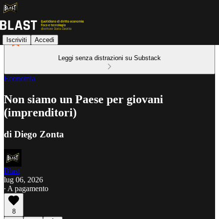
Iscriviti
Accedi
Leggi senza distrazioni su Substack
Economia
Non siamo un Paese per giovani
(imprenditori)
di Diego Zonta
Blast
lug 06, 2026
∙ A pagamento
8