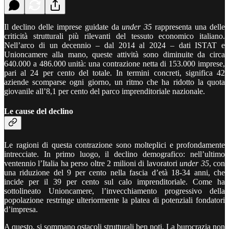
Il declino delle imprese guidate da
under 35
rappresenta una delle
criticità strutturali più rilevanti del tessuto economico italiano.
Nell’arco di un decennio – dal 2014 al 2024 – dati ISTAT e
Unioncamere alla mano, queste attività sono diminuite da circa
640.000 a 486.000 unità: una contrazione netta di 153.000 imprese,
pari al 24 per cento del totale. In termini concreti, significa 42
aziende scomparse ogni giorno, un ritmo che ha ridotto la quota
giovanile all’8,1
per cento
del parco imprenditoriale nazionale.
Le cause del declino
Le ragioni di questa contrazione sono molteplici e profondamente
intrecciate. In primo luogo, il declino demografico: nell’ultimo
ventennio l’Italia ha perso oltre 2 milioni di lavoratori
under 35
, con
una riduzione del 9
per cento
nella fascia d’età 18-34 anni, che
incide per il 39
per cento
sul calo imprenditoriale. Come ha
sottolineato Unioncamere, l’invecchiamento progressivo della
popolazione restringe ulteriormente la platea di potenziali fondatori
d’impresa.
A questo, si sommano ostacoli strutturali ben noti. La burocrazia non