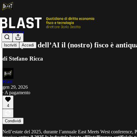
Tecnologia
Nell’epoca dell’AI il (nostro) fisco è antiqu
Iscriviti
Accedi
di Stefano Ricca
Blast
gen 29, 2026
∙ A pagamento
4
Condividi
Nell’estate del 2025, durante l’annuale East Meets West conference, P