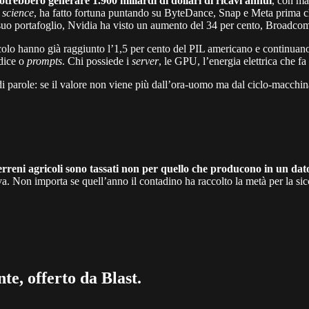
e potrebbero generare 1.900 miliardi di dollari di ricavi annui
, con mar
 science
, ha fatto fortuna puntando su ByteDance, Snap e Meta prima c
l suo portafoglio, Nvidia ha visto un aumento del 34 per cento, Broadcom
colo hanno già raggiunto l’1,5 per cento del PIL americano e continuano 
dice o
prompts
. Chi possiede i
server
, le GPU, l’energia elettrica che fa 
i parole: se il valore non viene più dall’ora-uomo ma dal ciclo-macchina,
erreni agricoli sono tassati non per quello che producono in un dat
va. Non importa se quell’anno il contadino ha raccolto la metà per la sicci
te, offerto da Blast.