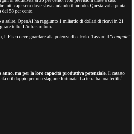
gini di redditività al 20 per cento. Non previsioni tirate a caso.
he tutti capissero dove stava andando il mondo. Questa volta punta
 del 58 per cento.
a salire. OpenAI ha raggiunto 1 miliardo di dollari di ricavi in 21
girare tutto. L’infrastruttura.
 il Fisco deve guardare alla potenza di calcolo. Tassare il “
compute
”
o anno, ma per la loro capacità produttiva potenziale
. Il catasto
tà o il doppio per una stagione fortunata. La terra ha una fertilità