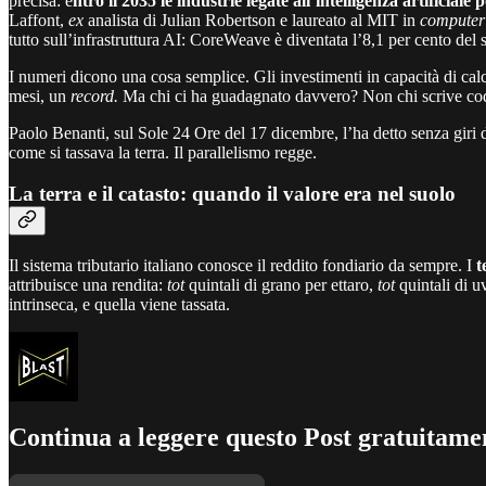
precisa: e
ntro il 2035 le industrie legate all’intelligenza artificial
Laffont,
ex
analista di Julian Robertson e laureato al MIT in
computer
tutto sull’infrastruttura AI: CoreWeave è diventata l’8,1 per cento de
I numeri dicono una cosa semplice. Gli investimenti in capacità di cal
mesi, un
record.
Ma chi ci ha guadagnato davvero? Non chi scrive co
Paolo Benanti, sul Sole 24 Ore del 17 dicembre, l’ha detto senza giri d
come si tassava la terra. Il parallelismo regge.
La terra e il catasto: quando il valore era nel suolo
Il sistema tributario italiano conosce il reddito fondiario da sempre. I
t
attribuisce una rendita:
tot
quintali di grano per ettaro,
tot
quintali di u
intrinseca, e quella viene tassata.
Continua a leggere questo Post gratuitamen