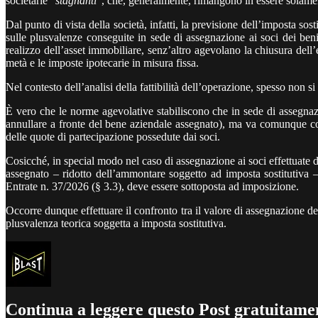
societarie “
stagnanti
”, che, generalmente, rimangono in essere solamente
Dal punto di vista della società, infatti, la previsione dell’imposta sos
sulle plusvalenze conseguite in sede di assegnazione ai soci dei beni
realizzo dell’asset immobiliare, senz’altro agevolano la chiusura dell’
metà e le imposte ipotecarie in misura fissa.
Nel contesto dell’analisi della fattibilità dell’operazione, spesso non si 
È vero che le norme agevolative stabiliscono che in sede di assegnazio
annullare a fronte del bene aziendale assegnato), ma va comunque consi
delle quote di partecipazione possedute dai soci.
Cosicché, in special modo nel caso di assegnazione ai soci effettuate da
assegnato – ridotto dell’ammontare soggetto ad imposta sostitutiva –
Entrate n. 37/2026 (§ 3.3), deve essere sottoposta ad imposizione.
Occorre dunque effettuare il confronto tra il valore di assegnazione d
plusvalenza teorica soggetta a imposta sostitutiva.
Continua a leggere questo Post gratuitamen