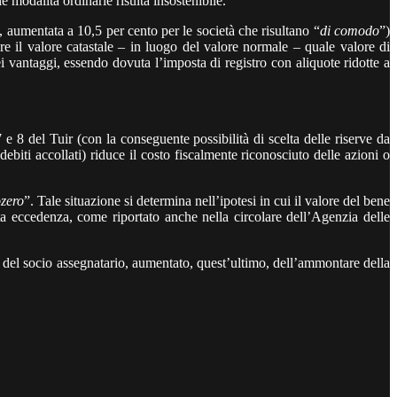
e modalità ordinarie risulta insostenibile.
to, aumentata a 10,5 per cento per le società che risultano “
di comodo
”)
rare il valore catastale – in luogo del valore normale – quale valore di
ei vantaggi, essendo dovuta l’imposta di registro con aliquote ridotte a
e 8 del Tuir (con la conseguente possibilità di scelta delle riserve da
biti accollati) riduce il costo fiscalmente riconosciuto delle azioni o
ozero
”. Tale situazione si determina nell’ipotesi in cui il valore del bene
ta eccedenza, come riportato anche nella circolare dell’Agenzia delle
e del socio assegnatario, aumentato, quest’ultimo, dell’ammontare della