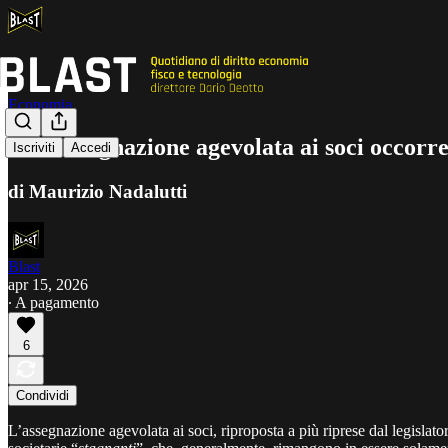
Economia
Nell’assegnazione agevolata ai soci occorre
Iscriviti
Accedi
di Maurizio Nadalutti
Blast
apr 15, 2026
∙ A pagamento
6
Condividi
L’assegnazione agevolata ai soci, riproposta a più riprese dal legislat