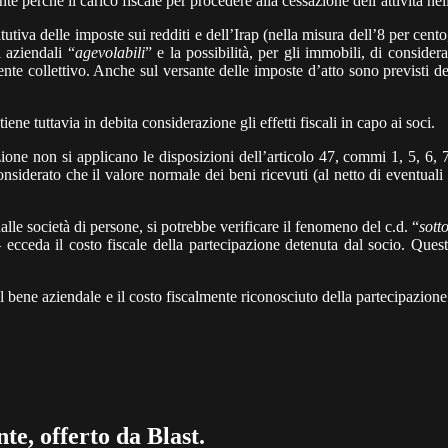
 perché il carico fiscale per procedere alla cessazione dell’attività nell
titutiva delle imposte sui redditi e dell’Irap (nella misura dell’8 per cen
 aziendali “
agevolabili
” e la possibilità, per gli immobili, di conside
ente collettivo. Anche sul versante delle imposte d’atto sono previsti d
tiene tuttavia in debita considerazione gli effetti fiscali in capo ai soci.
ne non si applicano le disposizioni dell’articolo 47, commi 1, 5, 6, 7 
derato che il valore normale dei beni ricevuti (al netto di eventuali de
lle società di persone, si potrebbe verificare il fenomeno del c.d. “
sott
 ecceda il costo fiscale della partecipazione detenuta dal socio. Ques
el bene aziendale e il costo fiscalmente riconosciuto della partecipazion
te, offerto da Blast.