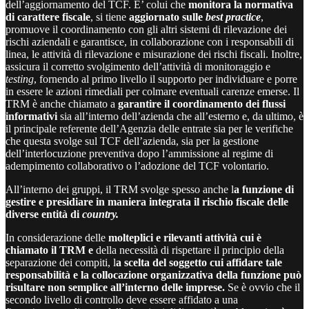
dell’aggiornamento del TCF. E’ colui che
monitora la normativa
di carattere fiscale
, si tiene
aggiornato sulle
best practice
,
promuove il coordinamento con gli altri sistemi di rilevazione dei
rischi aziendali e garantisce, in collaborazione con i responsabili di
linea, le attività di rilevazione e misurazione dei rischi fiscali. Inoltre,
assicura il corretto svolgimento dell’attività di monitoraggio e
testing
, fornendo al primo livello il supporto per individuare e porre
in essere le azioni rimediali per colmare eventuali carenze emerse. Il
TRM è anche chiamato a
garantire il coordinamento dei flussi
informativi
sia all’interno dell’azienda che all’esterno e, da ultimo, è
il principale referente dell’Agenzia delle entrate sia per le verifiche
che questa svolge sul TCF dell’azienda, sia per la gestione
dell’interlocuzione preventiva dopo l’ammissione al regime di
adempimento collaborativo o l’adozione del TCF volontario.
All’interno dei gruppi, il TRM svolge spesso anche l
a funzione di
gestire e presidiare in maniera integrata il rischio fiscale delle
diverse entità di
country.
In considerazione delle
molteplici e rilevanti attività cui è
chiamato il TRM e
della necessità di rispettare il principio della
separazione dei compiti, l
a scelta del soggetto cui affidare tale
responsabilità e la collocazione organizzativa della funzione può
risultare non semplice all’interno delle imprese.
Se è ovvio che il
secondo livello di controllo deve essere affidato a una