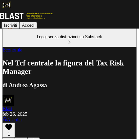
Iscriviti
Accedi
Leggi senza distrazioni su Substack
Economia
Nel Tcf centrale la figura del Tax Risk
Manager
di Andrea Agassa
Blast
feb 26, 2025
Ascolta
1