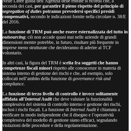
Nelle Linee guida dell’Agenzia delle entrate si ricorda che, a
seconda dei casi,
per garantire il pieno rispetto del principio di
segregation of duties
potranno prevedersi specifici presidi
compensativi,
secondo le indicazioni fornite nella circolare n. 38/E
del 2016.
La
funzione di TRM può anche essere esternalizzata del tutto in
outsourcing
; ciò non accade quasi mai nelle aziende di grandi
dimensioni mentre potrebbe, in futuro, risultare più frequente in
imprese meno strutturate che decideranno di aderire al TCF
volontario.
In altri casi, la figura del TRM è
scelta fra soggetti che hanno
competenze fiscali minori
rispetto alle conoscenze in materia di
sistema interno di gestione dei rischi e che, ad esempio, solo
collocati nell’ambito della funzione di
governance risk and
compliance.
La
funzione di terzo livello di controllo è invece solitamente
affidata all’
Internal Audit
che deve valutare la funzionalità
complessiva del sistema di controllo interno e gestione dei rischi,
inclusi i rischi fiscali. La funzione di
Internal Audit
è chiamata a
verificare in modo indipendente che il disegno e l’operatività
complessiva del modello di gestione siano efficaci, segnalando
violazioni delle procedure e della regolamentazione.