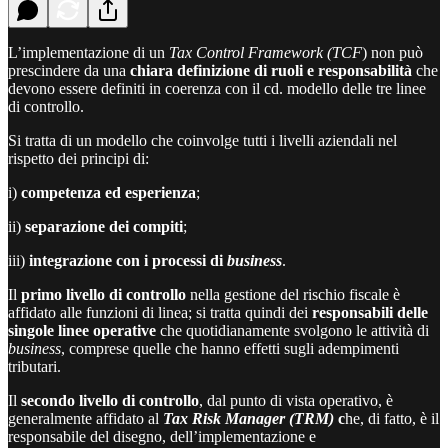
L’implementazione di un
Tax Control Framework (TCF
) non può
prescindere da una
chiara definizione di ruoli e responsabilità
che
devono essere definiti in coerenza con il cd. modello delle tre linee
di controllo.
Si tratta di un modello che coinvolge tutti i livelli aziendali nel
rispetto dei principi di:
i)
competenza ed esperienza
;
ii)
separazione dei compiti
;
iii)
integrazione con i processi di
business
.
Il
primo livello di controllo
nella gestione del rischio fiscale è
affidato alle funzioni di linea; si tratta quindi dei
responsabili delle
singole linee operative
che quotidianamente svolgono le attività di
business
, comprese quelle che hanno effetti sugli adempimenti
tributari.
Il
secondo livello di controllo
, dal punto di vista operativo, è
generalmente affidato al
Tax Risk Manager (TRM)
c
he, di fatto, è il
responsabile del disegno, dell’implementazione e