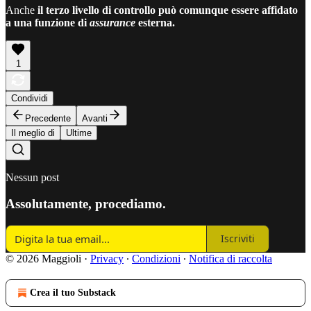
Anche
il terzo livello di controllo può comunque essere affidato
a una funzione di
assurance
esterna.
1
Condividi
Precedente
Avanti
Il meglio di
Ultime
Nessun post
Assolutamente, procediamo.
Iscriviti
© 2026 Maggioli
·
Privacy
∙
Condizioni
∙
Notifica di raccolta
Crea il tuo Substack