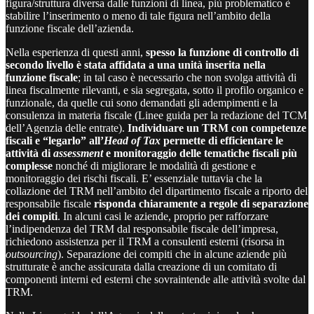
figura/struttura diversa dalle funzioni di linea, più problematico è
stabilire l’inserimento o meno di tale figura nell’ambito della
funzione fiscale dell’azienda.
Nella esperienza di questi anni,
spesso la funzione di controllo di
secondo livello è stata affidata a una unità inserita nella
funzione fiscale
; in tal caso è necessario che non svolga attività di
linea fiscalmente rilevanti, e sia segregata, sotto il profilo organico e
funzionale, da quelle cui sono demandati gli adempimenti e la
consulenza in materia fiscale (Linee guida per la redazione del TCM
dell’Agenzia delle entrate).
Individuare un TRM con competenze
fiscali e “legarlo” all’
Head of Tax
permette di efficientare le
attività di
assessment
e monitoraggio delle tematiche fiscali più
complesse
nonché di migliorare le modalità di gestione e
monitoraggio dei rischi fiscali. E’ essenziale tuttavia che la
collazione del TRM nell’ambito del dipartimento fiscale a riporto del
responsabile fiscale
risponda chiaramente a regole di separazione
dei compiti
. In alcuni casi le aziende, proprio per rafforzare
l’indipendenza del TRM dal responsabile fiscale dell’impresa,
richiedono assistenza per il TRM a consulenti esterni (risorsa in
outsourcing
). Separazione dei compiti che in alcune aziende più
strutturate è anche assicurata dalla creazione di un comitato di
componenti interni ed esterni che sovraintende alle attività svolte dal
TRM.