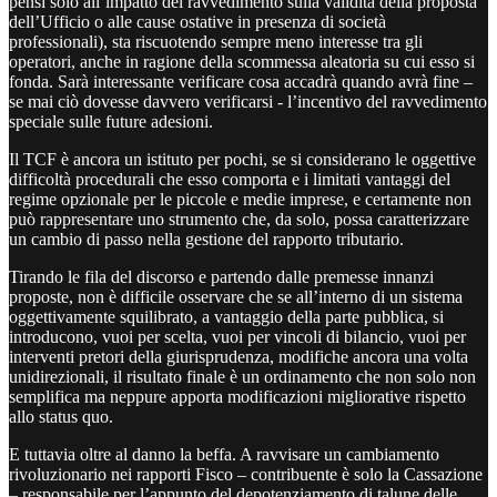
pensi solo all’impatto del ravvedimento sulla validità della proposta
dell’Ufficio o alle cause ostative in presenza di società
professionali), sta riscuotendo sempre meno interesse tra gli
operatori, anche in ragione della scommessa aleatoria su cui esso si
fonda. Sarà interessante verificare cosa accadrà quando avrà fine –
se mai ciò dovesse davvero verificarsi - l’incentivo del ravvedimento
speciale sulle future adesioni.
Il TCF è ancora un istituto per pochi, se si considerano le oggettive
difficoltà procedurali che esso comporta e i limitati vantaggi del
regime opzionale per le piccole e medie imprese, e certamente non
può rappresentare uno strumento che, da solo, possa caratterizzare
un cambio di passo nella gestione del rapporto tributario.
Tirando le fila del discorso e partendo dalle premesse innanzi
proposte, non è difficile osservare che se all’interno di un sistema
oggettivamente squilibrato, a vantaggio della parte pubblica, si
introducono, vuoi per scelta, vuoi per vincoli di bilancio, vuoi per
interventi pretori della giurisprudenza, modifiche ancora una volta
unidirezionali, il risultato finale è un ordinamento che non solo non
semplifica ma neppure apporta modificazioni migliorative rispetto
allo status quo.
E tuttavia oltre al danno la beffa. A ravvisare un cambiamento
rivoluzionario nei rapporti Fisco – contribuente è solo la Cassazione
– responsabile per l’appunto del depotenziamento di talune delle