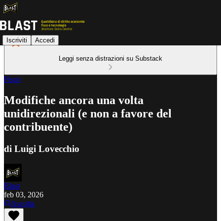
Iscriviti
Accedi
Leggi senza distrazioni su Substack
Fisco
Modifiche ancora una volta
unidirezionali (e non a favore del
contribuente)
di Luigi Lovecchio
Blast
feb 03, 2026
Ascolta