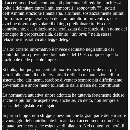
di accertamenti sulle componenti pluriennali di reddito, anch’essa
volta a delimitare entro limiti temporali
“sopportabili”
i poteri
dell’Amministrazione finanziaria, altrimenti sostanzialmente infiniti,
l’introduzione generalizzata del contraddittorio preventivo, che
avrebbe dovuto agevolare il dialogo preliminare tra Fisco e
contribuente, e la riduzione generalizzata delle sanzioni, in nome del
principio di proporzionalità, definite
“abnormi”
nella stessa
relazione illustrativa alla legge delega.
L’altro criterio informativo è invece declinato negli istituti del
contraddittorio preventivo biennale e del TCF, compreso quello
opzionale delle piccole imprese.
Si tratta, dunque, non certo di una rivoluzione epocale ma, più
verosimilmente, di un intervento di ordinata manutenzione di un
sistema che, altrimenti, sarebbe diventato sempre più difficilmente
governabile e ancor meno tollerabile dalla massa dei contribuenti.
La normativa attuativa sinora adottata ha tuttavia fortemente deluso
anche le più timide aspettative, anche se, va detto, non sempre a
causa del legislatore delegato.
In primo luogo, non sfugge a nessuno che la gran parte delle misure
a vantaggio del contribuente in materia di accertamento non è stata
attuata, per le consuete esigenze di bilancio. Nel contempo, però, il