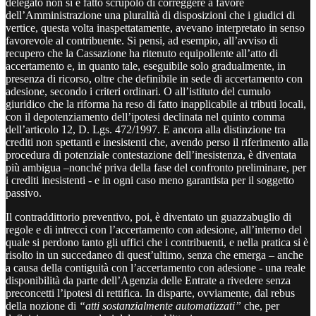
delegato non si è fatto scrupolo di correggere a favore
dell’Amministrazione una pluralità di disposizioni che i giudici di
vertice, questa volta inaspettatamente, avevano interpretato in senso
favorevole al contribuente. Si pensi, ad esempio, all’avviso di
recupero che la Cassazione ha ritenuto equipollente all’atto di
accertamento e, in quanto tale, eseguibile solo gradualmente, in
presenza di ricorso, oltre che definibile in sede di accertamento con
adesione, secondo i criteri ordinari. O all’istituto del cumulo
giuridico che la riforma ha reso di fatto inapplicabile ai tributi locali,
con il depotenziamento dell’ipotesi declinata nel quinto comma
dell’articolo 12, D. Lgs. 472/1997. E ancora alla distinzione tra
crediti non spettanti e inesistenti che, avendo perso il riferimento alla
procedura di potenziale contestazione dell’inesistenza, è diventata
più ambigua –nonché priva della fase del confronto preliminare, per
i crediti inesistenti - e in ogni caso meno garantista per il soggetto
passivo.
Il contraddittorio preventivo, poi, è diventato un guazzabuglio di
regole e di intrecci con l’accertamento con adesione, all’interno del
quale si perdono tanto gli uffici che i contribuenti, e nella pratica si è
risolto in un succedaneo di quest’ultimo, senza che emerga – anche
a causa della contiguità con l’accertamento con adesione - una reale
disponibilità da parte dell’Agenzia delle Entrate a rivedere senza
preconcetti l’ipotesi di rettifica. In disparte, ovviamente, dal rebus
della nozione di
“atti sostanzialmente automatizzati”
che, per