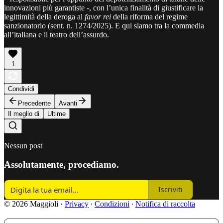
innovazioni più garantiste -, con l’unica finalità di giustificare la
legittimità della deroga al
favor rei
della riforma del regime
sanzionatorio (sent. n. 1274/2025). E qui siamo tra la commedia
all’italiana e il teatro dell’assurdo.
1
Condividi
Precedente
Avanti
Il meglio di
Ultime
Nessun post
Assolutamente, procediamo.
Iscriviti
© 2026 Maggioli
·
Privacy
∙
Condizioni
∙
Notifica di raccolta