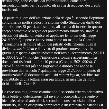
definizione, sono esclusi dal contraddittorio, come pure,
inspiegabilmente, per l’appunto, gli avvisi di recupero dei crediti
inesistenti.
La parte migliore dell’attuazione della delega è, secondo l’opinione
condivisa da molti studiosi, la riforma dello Statuto dei diritti del
contribuente. Si pensi, ad esempio, alla scelta di inserire in questo
corpo normativo le regole del procedimento tributario, stante la
ritrosia dei giudici di vetrice ad applicare le norme della legge
241/1990. Qui però è intervenuta come un maglio la Corte di
Cassazione a demolire alcuni dei pilastri della riforma, quali il
divieto
di bis in idem
e il divieto di produrre nuove prove in
giudizio, rispetto a quelle indicate nell’atto di accertamento (SSUU
n. 30051/2024), nonché l’inibizione a fondare accertamenti su
documenti risalenti ad oltre 10 prima (Cass., n. 5021/2024). Chi
scrive è inoltre nel più che ragionevole dubbio che anche la
previsione dell’articolo 7 quinquies, legge 212/2000, in punto di
inutilizzabilità di documenti acquisiti
contra legem
, sarebbe stata
suscettibile di una lettura assai più timida, in assenza dei forti
richiami della Corte Edu.
Le cose non migliorano esaminando il secondo criterio orientativo
della legge di delegazione. Ed invero, il concordato preventivo
biennale, oltre ad articolarsi, secondo il consueto vizio italico –
tributario, in una disciplina complicata e disseminata di ostacoli (si