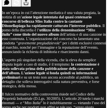
In un’epoca in cui l’attenzione mediatica è una valuta pregiata, la
notizia di un’
azione legale intentata dal quasi centenario
concorso di bellezza Miss Italia contro la cantante
Ditonellapiaga ha rapidamente catturato l’interesse pubblico
. Il
pomo della discordia è l’
utilizzo della denominazione
“Miss
Italia”
come titolo del nuovo album
dell’artista e di una canzone in
esso contenuta. L’organizzazione del concorso ha lamentato una
condotta
“gravemente pregiudizievole
” per i diritti esclusivi connessi
al marchio, nonché per l’immagine e la reputazione dell’evento,
annunciando la richiesta di inibitoria e risarcimento danni.
L’aspetto più singolare della vicenda, che la eleva da semplice
disputa legale a caso di studio, è il tempismo:
la contestazione è
stata sollevata prima della pubblicazione della canzone e
dell’album. L’azione legale si fonda quindi su informazioni
preliminari
e su un testo non ancora accessibile al pubblico, un
dettaglio che solleva interrogativi sulla natura preventiva, e forse
strategica, della mossa.
Il fulcro normativo della controversia risiede nel Codice della
Proprietà Industriale (D.Lgs. 30/2005). L’articolo 20 tutela i marchi
rinomati — e “
Miss Italia
” lo è indubbiamente — vietando l’uso del
segno anche per prodotti non affini se tale uso, “
senza giusto