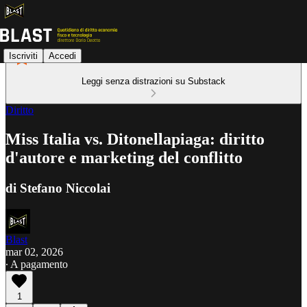
Iscriviti
Accedi
Leggi senza distrazioni su Substack
Diritto
Miss Italia vs. Ditonellapiaga: diritto
d'autore e marketing del conflitto
di Stefano Niccolai
Blast
mar 02, 2026
∙ A pagamento
1