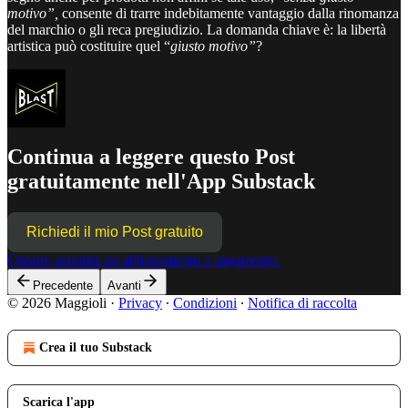
motivo”,
consente di trarre indebitamente vantaggio dalla rinomanza
del marchio o gli reca pregiudizio. La domanda chiave è: la libertà
artistica può costituire quel “
giusto motivo”
?
Continua a leggere questo Post
gratuitamente nell'App Substack
Richiedi il mio Post gratuito
Oppure acquista un abbonamento a pagamento.
Precedente
Avanti
© 2026 Maggioli
·
Privacy
∙
Condizioni
∙
Notifica di raccolta
Crea il tuo Substack
Scarica l'app