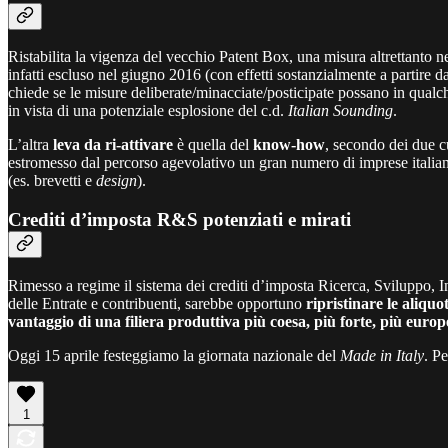
Ristabilita la vigenza del vecchio Patent Box, una misura altrettanto 
infatti escluso nel giugno 2016 (con effetti sostanzialmente a partire 
chiede se le misure deliberate/minacciate/posticipate possano in qual
in vista di una potenziale esplosione del c.d.
Italian Sounding
.
L’altra
leva da ri-attivare
è quella del
know-how
, secondo dei due c
estromesso dal percorso agevolativo un gran numero di imprese italiane
(es. brevetti e
design
).
Crediti d’imposta R&S potenziati e mirati
Rimesso a regime il sistema dei crediti d’imposta Ricerca, Sviluppo,
delle Entrate e contribuenti, sarebbe opportuno
ripristinare le aliqu
vantaggio di una filiera produttiva più coesa, più forte, più europ
Oggi 15 aprile festeggiamo la giornata nazionale del
Made in Italy
. P
1