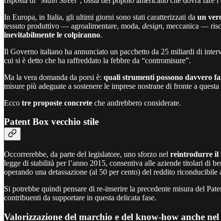
risposta di “
Main Street
”, ossia del popolo americano che dovrà fare i
In Europa, in Italia, gli ultimi giorni sono stati caratterizzati da
un ver
tessuto produttivo — agroalimentare, moda,
design
, meccanica — risch
inevitabilmente le colpiranno
.
Il Governo italiano ha annunciato un pacchetto da 25 miliardi di interve
cui si è detto che ha raffreddato la febbre da “contromisure”.
Ma la vera domanda da porsi è:
quali strumenti possono davvero fa
misure più adeguate a sostenere le imprese nostrane di fronte a questa 
Ecco
tre proposte concrete
che andrebbero considerate.
Patent Box vecchio stile
Occorrerebbe, da parte del legislatore, uno sforzo nel
reintrodurre il
legge di stabilità per l’anno 2015, consentiva alle aziende titolari di be
operando una detassazione (al 50 per cento) del reddito riconducibile a
Si potrebbe quindi pensare di re-inserire la precedente misura del Pat
contribuenti da supportare in questa delicata fase.
Valorizzazione del marchio e del know-how anche ne