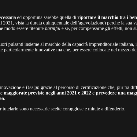
necessaria ed opportuna sarebbe quella di
riportare il marchio tra i ben
dal 2021, vista la durata quinquennale dell’agevolazione) perché la sua v
che modo essere ritenute
harmful
e se, per compensarne gli effetti, non s
uori pulsanti insieme al marchio della capacità imprenditoriale italiana,
 particolarmente innovative ma che, per essere collocate nel mezzo della
 Innovazione e
Design
grazie al percorso di certificazione che, pur tra di
ote maggiorate previste negli anni 2021 e 2022 e prevedere una magg
ea
.
er tutelarlo sono necessarie scelte coraggiose e mirate a difenderlo.