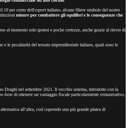
tegia commerciale ad alto rischio
.
l 10 per cento dell'
export
italiano, alcune filiere simbolo del nostro
tituzioni
misure per combattere gli squilibri e le conseguenze che
 sono al momento solo ipotesi e poche certezze, anche grazie al rinvio di
 e le peculiarità del tessuto imprenditoriale italiano, quali sono le
o Draghi nel settembre 2021. Il vecchio sistema, introdotto con la
w-how di ottenere un vantaggio fiscale particolarmente remunerativo,
lternativa all’altra, così coprendo una più grande platea di