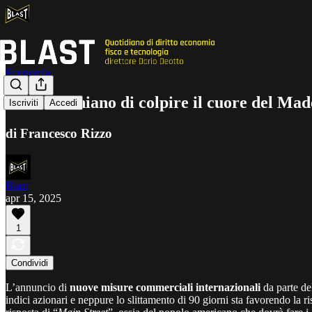
Economia
I dazi rischiano di colpire il cuore del Ma
Iscriviti
Accedi
di Francesco Rizzo
Blast
apr 15, 2025
1
Condividi
L’annuncio di
nuove misure commerciali internazionali
da parte de
indici azionari e neppure lo slittamento di 90 giorni sta favorendo la r