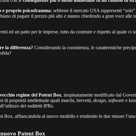
 conti con le
conseguenze più o meno immediate di un cambio di stra
o e proprio psicodramma
: sebbene il mercato USA rappresenti “solo” i
iano di pagare il prezzo più alto e stanno chiedendo a gran voce alle is
nti ed un patto per le imprese, tutto da costruire e rispetto al quale ci
re la differenza?
Considerando la consistenza, le caratteristiche precipue
sfida?
 vecchio regime del Patent Box
, inopinatamente modificato dal Govern
ni di proprietà intellettuale quali marchi, brevetti,
design
,
software
e kno
ll’utilizzo dei suddetti IPRs.
ent Box, affiancandola al nuovo modello e rendendo le due misure l’una a
l nuovo Patent Box