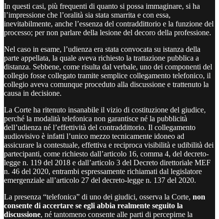
In questi casi, più frequenti di quanto si possa immaginare, si ha
l’impressione che l’oralità sia stata smarrita e con essa,
inevitabilmente, anche l’essenza del contraddittorio e la funzione del
processo; per non parlare della lesione del decoro della professione.
Nel caso in esame, l’udienza era stata convocata su istanza della
parte appellata, la quale aveva richiesto la trattazione pubblica a
distanza. Sebbene, come risulta dal verbale, uno dei componenti del
collegio fosse collegato tramite semplice collegamento telefonico, il
collegio aveva comunque proceduto alla discussione e trattenuto la
causa in decisione.
La Corte ha ritenuto insanabile il vizio di costituzione del giudice,
perché la modalità telefonica non garantisce né la pubblicità
dell’udienza né l’effettività del contraddittorio. Il collegamento
audiovisivo è infatti l’unico mezzo tecnicamente idoneo ad
assicurare la contestuale, effettiva e reciproca visibilità e udibilità dei
partecipanti, come richiesto dall’articolo 16, comma 4, del decreto-
legge n. 119 del 2018 e dall’articolo 3 del Decreto direttoriale MEF
n. 46 del 2020, entrambi espressamente richiamati dal legislatore
emergenziale all’articolo 27 del decreto-legge n. 137 del 2020.
La presenza “telefonica” di uno dei giudici, osserva la Corte,
non
consente di accertare se egli abbia realmente seguito la
discussione
, né tantomeno consente alle parti di percepirne la