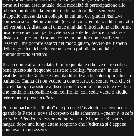
torna sul tema, assai attuale, delle modalità di partecipazione alle
udienze pubbliche da remoto, dichiarando nulla la sentenza
d’appello emessa da un collegio in cui uno dei giudici risultava
connesso solo telefonicamente (cosa di cui si era dato addirittura atto
nel verbale). A distanza di cinque anni dall’introduzione delle prime
misure emergenziali per la celebrazione delle udienze tributarie a
distanza, la pronuncia suona come un monito: non è sufficiente
“esserci”, ma occorre esserci nel modo giusto, ovvero nel rispetto
delle regole tecniche che garantiscono pubblicità, oralità e
contraddittorio effettivo.
Il caso non è affatto isolato. Chi frequenta le udienze da remoto sa
bene quanto sia frequente assistere a collegi “monchi”, in cui è
visibile un solo Giudice e diventa difficile anche solo capire chi stia
parlando. Capita di non vedere la controparte, di sentire voci che si
accavallano, di assistere a discussioni “a vuoto” con echi e riverberi
che rendono impossibile ogni confronto, con sedie vuote o giudici
palesemente presi da
altro
.
Per non parlare del “limbo” che precede l’avvio del collegamento,
quando la Parte si trova al cospetto della schermata «
questa è la sala
virtuale. Attendere di essere ammessi…
» di Skype for Business … e
magari dopo una lunga attesa scoprono che l’udienza si è appena
conclusa in loro assenza.