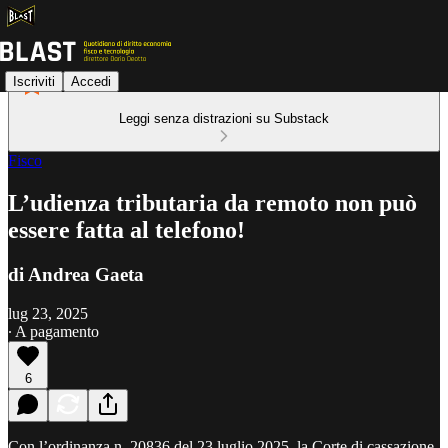
Iscriviti
Accedi
Leggi senza distrazioni su Substack
Fisco
L’udienza tributaria da remoto non può
essere fatta al telefono!
di Andrea Gaeta
lug 23, 2025
∙ A pagamento
6
Con l’ordinanza n. 20836 del 23 luglio 2025, la Corte di cassazione