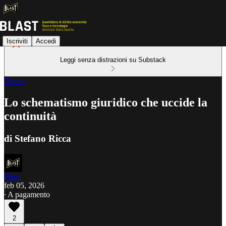
Iscriviti
Accedi
Leggi senza distrazioni su Substack
Diritto
Lo schematismo giuridico che uccide la
continuità
di Stefano Ricca
Blast
feb 05, 2026
∙ A pagamento
2