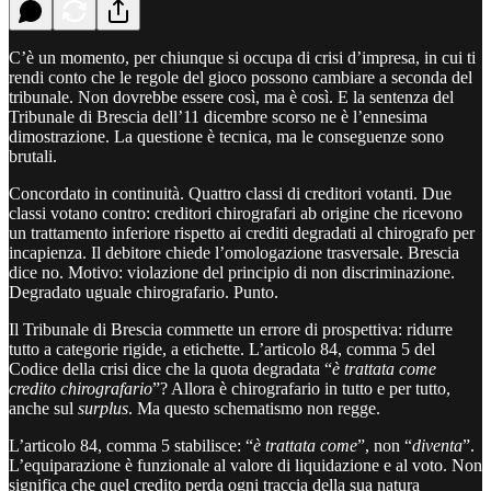
C’è un momento, per chiunque si occupa di crisi d’impresa, in cui ti
rendi conto che le regole del gioco possono cambiare a seconda del
tribunale. Non dovrebbe essere così, ma è così. E la sentenza del
Tribunale di Brescia dell’11 dicembre scorso ne è l’ennesima
dimostrazione. La questione è tecnica, ma le conseguenze sono
brutali.
Concordato in continuità. Quattro classi di creditori votanti. Due
classi votano contro: creditori chirografari ab origine che ricevono
un trattamento inferiore rispetto ai crediti degradati al chirografo per
incapienza. Il debitore chiede l’omologazione trasversale. Brescia
dice no. Motivo: violazione del principio di non discriminazione.
Degradato uguale chirografario. Punto.
Il Tribunale di Brescia commette un errore di prospettiva: ridurre
tutto a categorie rigide, a etichette. L’articolo 84, comma 5 del
Codice della crisi dice che la quota degradata “
è trattata come
credito chirografario
”? Allora è chirografario in tutto e per tutto,
anche sul
surplus
. Ma questo schematismo non regge.
L’articolo 84, comma 5 stabilisce: “
è trattata come
”, non “
diventa
”.
L’equiparazione è funzionale al valore di liquidazione e al voto. Non
significa che quel credito perda ogni traccia della sua natura