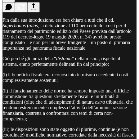
Fin dalla sua introduzione, era ben chiaro a tutti che il cd.
Superbonus
(
alias
, la detrazione al 110 per cento dei costi per il
risanamento del patrimonio edilizio del Paese prevista dall’articolo
119 del decreto-legge 19 maggio 2020, n. 34) avrebbe presto
conquistato – e non per un breve frangente – un posto di primaria
importanza nel panorama fiscale nazionale.
Ciò perché gli indizi della “
distonia
” della misura, rispetto al
sistema, erano perfettamente delineati fin dal principio:
(i) il beneficio fiscale era riconosciuto in misura eccedente i costi
complessivamente sostenuti;
(ii) il funzionamento delle norme ha sempre imposto una difficile
commistione tra questioni strettamente fiscali e un’infinità di
condizioni (oltre che di adempimenti) di natura
extra
tributaria, che
rendono estremamente complessa l’attività dell’amministrazione
finanziaria, costretta a confrontarsi con temi di certa non-
competenza;
(iii) le disposizioni sono state oggetto di plurime, continue (e non
coordinate) modifiche normative, corredate dalla necessità di fissare