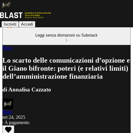
Iscriviti
Accedi
Leggi senza distrazioni su Substack
Fisco
Lo scarto delle comunicazioni d’opzione e
il Giano bifronte: poteri (e relativi limiti)
dell’amministrazione finanziaria
di Annalisa Cazzato
Blast
set 24, 2025
∙ A pagamento