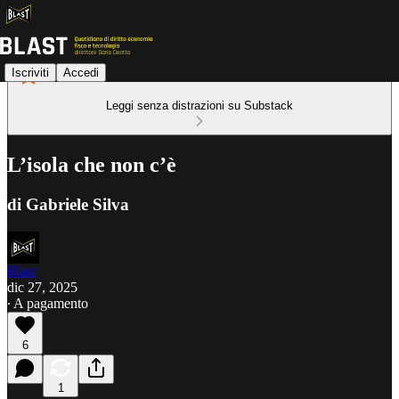
Iscriviti
Accedi
Leggi senza distrazioni su Substack
L’isola che non c’è
di Gabriele Silva
Blast
dic 27, 2025
∙ A pagamento
6
1