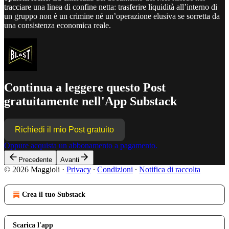
tracciare una linea di confine netta: trasferire liquidità all’interno di
un gruppo non è un crimine né un’operazione elusiva se sorretta da
una consistenza economica reale.
Continua a leggere questo Post
gratuitamente nell'App Substack
Richiedi il mio Post gratuito
Oppure acquista un abbonamento a pagamento.
Precedente
Avanti
© 2026 Maggioli
·
Privacy
∙
Condizioni
∙
Notifica di raccolta
Crea il tuo Substack
Scarica l'app