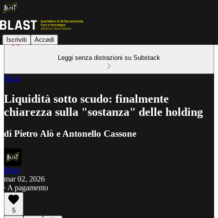
Iscriviti
Accedi
Leggi senza distrazioni su Substack
Fisco
Liquidità sotto scudo: finalmente
chiarezza sulla "sostanza" delle holding
di Pietro Alò e Antonello Cassone
Blast
mar 02, 2026
∙ A pagamento
5