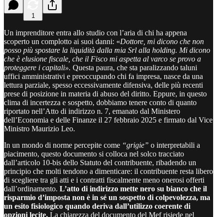
1
Un imprenditore entra allo studio con l’aria di chi ha appena
scoperto un complotto ai suoi danni: «
Dottore, mi dicono che non
posso più spostare la liquidità dalla mia Srl alla holding. Mi dicono
che è elusione fiscale, che il Fisco mi aspetta al varco se provo a
proteggere i capitali».
Questa paura, che sta paralizzando taluni
uffici amministrativi e preoccupando chi fa impresa, nasce da una
lettura parziale, spesso eccessivamente difensiva, delle più recenti
prese di posizione in materia di abuso del diritto. Eppure, in questo
clima di incertezza e sospetto, dobbiamo tenere conto di quanto
riportato nell’Atto di indirizzo n. 7, emanato dal Ministero
dell’Economia e delle Finanze il 27 febbraio 2025 e firmato dal Vice
Ministro Maurizio Leo.
In un mondo di norme percepite come
“grigie”
o interpretabili a
piacimento, questo documento si colloca nel solco tracciato
dall’articolo 10-bis dello Statuto del contribuente, ribadendo un
principio che molti tendono a dimenticare: il contribuente resta libero
di scegliere tra gli atti e i contratti fiscalmente meno onerosi offerti
dall’ordinamento.
L’atto di indirizzo mette nero su bianco che il
risparmio d’imposta non è in sé un sospetto di colpevolezza, ma
un esito fisiologico quando deriva dall’utilizzo coerente di
opzioni lecite.
La chiarezza del documento del Mef risiede nel