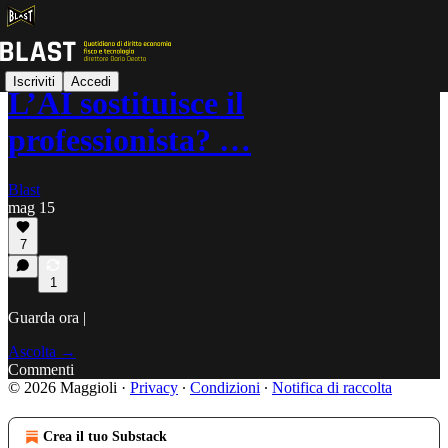
Iscriviti
Accedi
L’AI sostituisce il
professionista? …
Blast
mag 15
7
1
Guarda ora |
Ascolta →
Commenti
© 2026 Maggioli
·
Privacy
∙
Condizioni
∙
Notifica di raccolta
Crea il tuo Substack