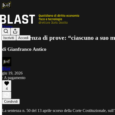
Diritto
L’insufficienza di prove: “ciascuno a suo 
Iscriviti
Accedi
di Gianfranco Antico
Blast
giu 19, 2026
∙ A pagamento
4
Condividi
La sentenza n. 50 del 13 aprile scorso della Corte Costituzionale, sull’a