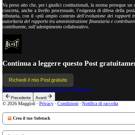
Va preso atto che, per i giudici costituzionali, la norma persegue un 
concreta, anche a livello processuale, l’esigenza di difesa della posi
tributaria, con il «
più ampio contesto dell’evoluzione dei rapporti t
autoritaria del rapporto tra amministrazione finanziaria e contribuen
contribuente, sull’adempimento collaborativo.
Continua a leggere questo Post gratuitamen
Richiedi il mio Post gratuito
Oppure acquista un abbonamento a pagamento.
Precedente
Avanti
© 2026 Maggioli
·
Privacy
∙
Condizioni
∙
Notifica di raccolta
Crea il tuo Substack