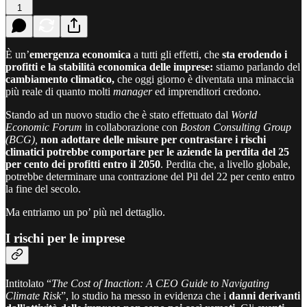
1
È un’
emergenza economica
a tutti gli effetti, che
sta erodendo i
profitti e la stabilità economica delle imprese:
stiamo parlando del
cambiamento climatico,
che oggi giorno è diventata una minaccia
più reale di quanto molti
manager
ed imprenditori credono.
Stando ad un nuovo studio che è stato effettuato dal
World
Economic Forum
in collaborazione con
Boston Consulting Group
(BCG),
non adottare delle misure per contrastare i rischi
climatici potrebbe comportare per le aziende la perdita del 25
per cento dei profitti entro il 2050
. Perdita che, a livello globale,
potrebbe determinare una contrazione del Pil del 22 per cento entro
la fine del secolo.
Ma entriamo un po’ più nel dettaglio.
I rischi per le imprese
Intitolato “
The Cost of Inaction: A CEO Guide to Navigating
Climate Risk
”, lo studio ha messo in evidenza che i
danni derivanti