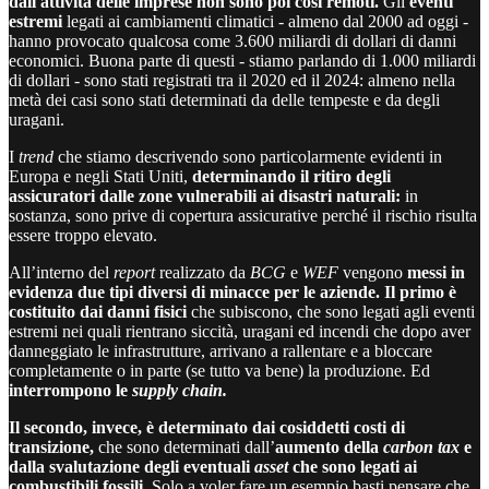
dall'attività delle imprese non sono poi così remoti.
Gli
eventi
estremi
legati ai cambiamenti climatici - almeno dal 2000 ad oggi -
hanno provocato qualcosa come 3.600 miliardi di dollari di danni
economici. Buona parte di questi - stiamo parlando di 1.000 miliardi
di dollari - sono stati registrati tra il 2020 ed il 2024: almeno nella
metà dei casi sono stati determinati da delle tempeste e da degli
uragani.
I
trend
che stiamo descrivendo sono particolarmente evidenti in
Europa e negli Stati Uniti,
determinando il ritiro degli
assicuratori dalle zone vulnerabili ai disastri naturali:
in
sostanza, sono prive di copertura assicurative perché il rischio risulta
essere troppo elevato.
All’interno del
report
realizzato da
BCG
e
WEF
vengono
messi in
evidenza due tipi diversi di minacce per le aziende. Il primo è
costituito dai danni fisici
che subiscono, che sono legati agli eventi
estremi nei quali rientrano siccità, uragani ed incendi che dopo aver
danneggiato le infrastrutture, arrivano a rallentare e a bloccare
completamente o in parte (se tutto va bene) la produzione. Ed
interrompono le
supply chain.
Il secondo, invece, è determinato dai cosiddetti costi di
transizione,
che sono determinati dall’
aumento della
carbon tax
e
dalla svalutazione degli eventuali
asset
che sono legati ai
combustibili fossili
. Solo a voler fare un esempio basti pensare che