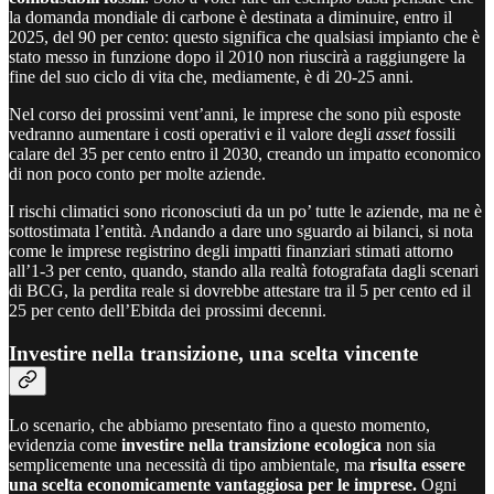
la domanda mondiale di carbone è destinata a diminuire, entro il
2025, del 90 per cento: questo significa che qualsiasi impianto che è
stato messo in funzione dopo il 2010 non riuscirà a raggiungere la
fine del suo ciclo di vita che, mediamente, è di 20-25 anni.
Nel corso dei prossimi vent’anni, le imprese che sono più esposte
vedranno aumentare i costi operativi e il valore degli
asset
fossili
calare del 35 per cento entro il 2030, creando un impatto economico
di non poco conto per molte aziende.
I rischi climatici sono riconosciuti da un po’ tutte le aziende, ma ne è
sottostimata l’entità. Andando a dare uno sguardo ai bilanci, si nota
come le imprese registrino degli impatti finanziari stimati attorno
all’1-3 per cento, quando, stando alla realtà fotografata dagli scenari
di BCG, la perdita reale si dovrebbe attestare tra il 5 per cento ed il
25 per cento dell’Ebitda dei prossimi decenni.
Investire nella transizione, una scelta vincente
Lo scenario, che abbiamo presentato fino a questo momento,
evidenzia come
investire nella transizione ecologica
non sia
semplicemente una necessità di tipo ambientale, ma
risulta essere
una scelta economicamente vantaggiosa per le imprese.
Ogni