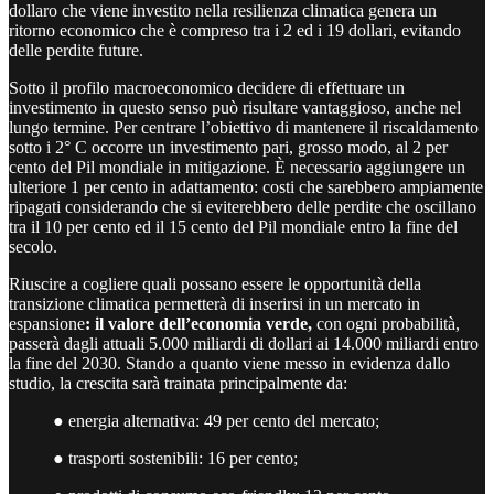
dollaro che viene investito nella resilienza climatica genera un
ritorno economico che è compreso tra i 2 ed i 19 dollari, evitando
delle perdite future.
Sotto il profilo macroeconomico decidere di effettuare un
investimento in questo senso può risultare vantaggioso, anche nel
lungo termine. Per centrare l’obiettivo di mantenere il riscaldamento
sotto i 2° C occorre un investimento pari, grosso modo, al 2 per
cento del Pil mondiale in mitigazione. È necessario aggiungere un
ulteriore 1 per cento in adattamento: costi che sarebbero ampiamente
ripagati considerando che si eviterebbero delle perdite che oscillano
tra il 10 per cento ed il 15 cento del Pil mondiale entro la fine del
secolo.
Riuscire a cogliere quali possano essere le opportunità della
transizione climatica permetterà di inserirsi in un mercato in
espansione
: il valore dell’economia verde,
con ogni probabilità,
passerà dagli attuali 5.000 miliardi di dollari ai 14.000 miliardi entro
la fine del 2030. Stando a quanto viene messo in evidenza dallo
studio, la crescita sarà trainata principalmente da:
● energia alternativa: 49 per cento del mercato;
● trasporti sostenibili: 16 per cento;