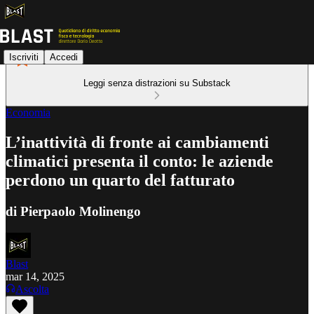
Iscriviti
Accedi
Leggi senza distrazioni su Substack
Economia
L’inattività di fronte ai cambiamenti
climatici presenta il conto: le aziende
perdono un quarto del fatturato
di Pierpaolo Molinengo
Blast
mar 14, 2025
Ascolta