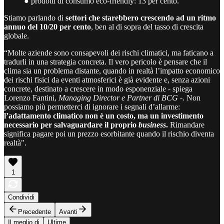
● prodotti di consumo eco-friendly: 13 per cento.
Stiamo parlando di
settori che starebbero crescendo ad un ritmo
annuo del 10/20 per cento
, ben al di sopra del tasso di crescita
globale.
“Molte aziende sono consapevoli dei rischi climatici, ma faticano a
tradurli in una strategia concreta. Il vero pericolo è pensare che il
clima sia un problema distante, quando in realtà l’impatto economico
dei rischi fisici da eventi atmosferici è già evidente e, senza azioni
concrete, destinato a crescere in modo esponenziale - spiega
Lorenzo Fantini,
Managing Director e Partner di BCG
-. Non
possiamo più permetterci di ignorare i segnali d’allarme:
l’adattamento climatico non è un costo, ma un investimento
necessario per salvaguardare il proprio
business
.
Rimandare
significa pagare poi un prezzo esorbitante quando il rischio diventa
realtà".
1
Condividi
Precedente
Avanti
Il meglio di
Ultime