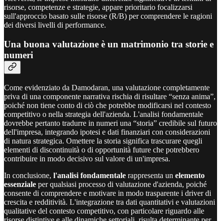
risorse, competenze e strategie, appare prioritario focalizzarsi
sull'approccio basato sulle risorse (R/B) per comprendere le ragioni
dei diversi livelli di performance.
Una buona valutazione è un matrimonio tra storie e
numeri
Come evidenziato da Damodaran, una valutazione completamente
priva di una componente narrativa rischia di risultare “senza anima”,
poiché non tiene conto di ciò che potrebbe modificarsi nel contesto
competitivo o nella strategia dell'azienda. L'analisi fondamentale
dovrebbe pertanto tradurre in numeri una “storia” credibile sul futuro
dell'impresa, integrando ipotesi e dati finanziari con considerazioni
di natura strategica. Omettere la storia significa trascurare quegli
elementi di discontinuità o di opportunità future che potrebbero
contribuire in modo decisivo sul valore di un'impresa.
In conclusione,
l'analisi fondamentale
rappresenta un
elemento
essenziale
per qualsiasi processo di valutazione d'azienda, poiché
consente di comprendere e motivare in modo trasparente i driver di
crescita e redditività. L'integrazione tra dati quantitativi e valutazioni
qualitative del contesto competitivo, con particolare riguardo alle
risorse distintive e alle dinamiche settoriali, risulta determinante per