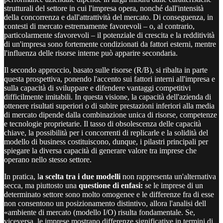
strutturali del settore in cui l'impresa opera, nonché dall'intensità
della concorrenza e dall'attrattività del mercato. Di conseguenza, in
contesti di mercato estremamente favorevoli – o, al contrario,
particolarmente sfavorevoli – il potenziale di crescita e la redditività
di un'impresa sono fortemente condizionati da fattori esterni, mentre
l'influenza delle risorse interne può apparire secondaria.
Il secondo approccio, basato sulle risorse (R/B), si ribalta in parte
questa prospettiva, ponendo l'accento sui fattori interni all'impresa e
sulla capacità di sviluppare e difendere vantaggi competitivi
difficilmente imitabili. In questa visione, la capacità dell'azienda di
ottenere risultati superiori o di subire prestazioni inferiori alla media
di mercato dipende dalla combinazione unica di risorse, competenze
e tecnologie proprietarie. Il tasso di obsolescenza delle capacità
chiave, la possibilità per i concorrenti di replicarle e la solidità del
modello di business costituiscono, dunque, i pilastri principali per
spiegare la diversa capacità di generare valore tra imprese che
operano nello stesso settore.
In pratica, l
a scelta tra i due modelli
non rappresenta un'alternativa
secca, ma piuttosto una
questione di enfasi:
se le imprese di un
determinato settore sono molto omogenee e le differenze fra di esse
non consentono un posizionamento distintivo, allora l'analisi dell
«ambiente di mercato (modello I/O) risulta fondamentale. Se,
viceversa, le imprese mostrano differenze significative in termini di