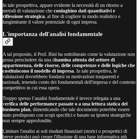
In tale prospettiva, appare evidente la necessità di un ritorno a
metodi di valutazione che
coniughino dati quantitativi e
riflessione strategica
, al fine di cogliere in modo realistico e
lungimirante il valore potenziale di ogni impresa.
L'importanza dell'analisi fondamentale
A tal proposito, il Prof. Bini ha sottolineato come la valutazione non
possa prescindere da una d
isamina attenta del settore di
appartenenza, delle risorse, delle competenze e delle logiche che
costituiscono il modello di impresa
. In tale prospettiva, le
valutazioni dovrebbero fondarsi su motivazioni trasparenti e
razionali, tenendo conto dei fondamentali dell'impresa e del contesto
competitivo in cui essa opera.
Troppo spesso l’analisi fondamentale è invece relegata a una
v
erifica delle performance passate o a una lettura statica del
business plan
, dimenticando che tale documento potrebbe essere
stato predisposto con scopi specifici e basato su ipotesi strategiche
non sempre approfondite.
Limitare l'analisi ai soli risultati finanziari (storici o prospettici di
breve periodo) può creare l'illusione di una base informativa più