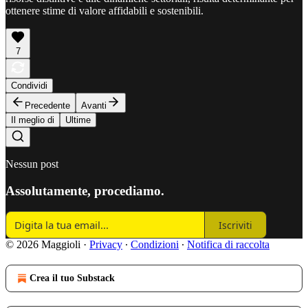
ottenere stime di valore affidabili e sostenibili.
7
Condividi
Precedente
Avanti
Il meglio di
Ultime
Nessun post
Assolutamente, procediamo.
Iscriviti
© 2026 Maggioli
·
Privacy
∙
Condizioni
∙
Notifica di raccolta
Crea il tuo Substack