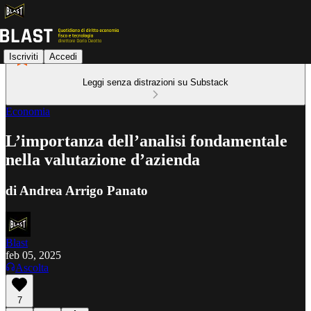
Iscriviti
Accedi
Leggi senza distrazioni su Substack
Economia
L’importanza dell’analisi fondamentale
nella valutazione d’azienda
di Andrea Arrigo Panato
Blast
feb 05, 2025
Ascolta
7